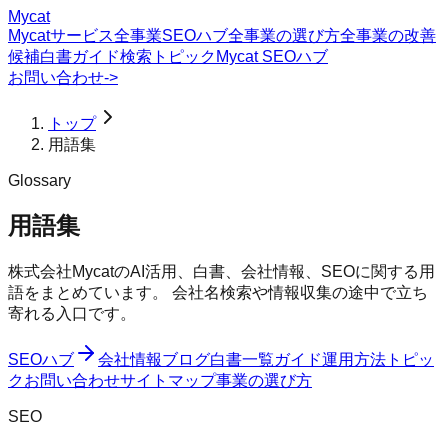
Mycat
Mycatサービス
全事業SEOハブ
全事業の選び方
全事業の改善
候補
白書
ガイド
検索トピック
Mycat SEOハブ
お問い合わせ
->
トップ
用語集
Glossary
用語集
株式会社MycatのAI活用、白書、会社情報、SEOに関する用
語をまとめています。 会社名検索や情報収集の途中で立ち
寄れる入口です。
SEOハブ
会社情報
ブログ
白書一覧
ガイド
運用方法
トピッ
ク
お問い合わせ
サイトマップ
事業の選び方
SEO