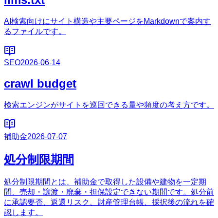
AI検索向けにサイト構造や主要ページをMarkdownで案内す
るファイルです。
SEO
2026-06-14
crawl budget
検索エンジンがサイトを巡回できる量や頻度の考え方です。
補助金
2026-07-07
処分制限期間
処分制限期間とは、補助金で取得した設備や建物を一定期
間、売却・譲渡・廃棄・担保設定できない期間です。処分前
に承認要否、返還リスク、財産管理台帳、採択後の流れを確
認します。