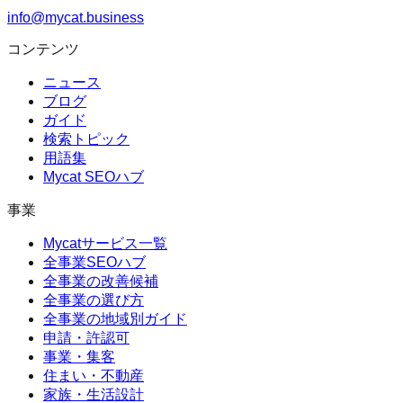
info@mycat.business
コンテンツ
ニュース
ブログ
ガイド
検索トピック
用語集
Mycat SEOハブ
事業
Mycatサービス一覧
全事業SEOハブ
全事業の改善候補
全事業の選び方
全事業の地域別ガイド
申請・許認可
事業・集客
住まい・不動産
家族・生活設計