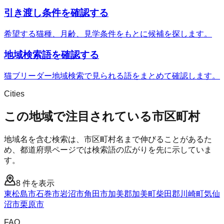
引き渡し条件を確認する
希望する猫種、月齢、見学条件をもとに候補を探します。
地域検索語を確認する
猫ブリーダー地域検索で見られる語をまとめて確認します。
Cities
この地域で注目されている市区町村
地域名を含む検索は、市区町村名まで伸びることがあるた
め、都道府県ページでは検索語の広がりを先に示していま
す。
8
件を表示
東松島市
石巻市
岩沼市
角田市
加美郡加美町
柴田郡川崎町
気仙
沼市
栗原市
FAQ