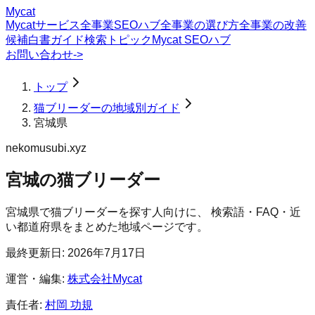
Mycat
Mycatサービス
全事業SEOハブ
全事業の選び方
全事業の改善
候補
白書
ガイド
検索トピック
Mycat SEOハブ
お問い合わせ
->
トップ
猫ブリーダーの地域別ガイド
宮城県
nekomusubi.xyz
宮城の猫ブリーダー
宮城県
で
猫ブリーダー
を探す人向けに、 検索語・FAQ・近
い都道府県をまとめた地域ページです。
最終更新日:
2026年7月17日
運営・編集:
株式会社Mycat
責任者:
村岡 功規