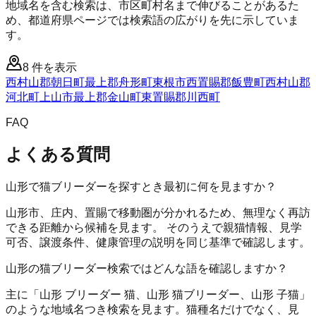
地域名を含む検索は、市区町村名まで伸びることがあるた
め、都道府県ページでは検索語の広がりを先に示していま
す。
8
件を表示
西村山郡朝日町
最上郡舟形町
東根市
西置賜郡飯豊町
西村山郡
河北町
上山市
最上郡金山町
東置賜郡川西町
FAQ
よくある質問
山形で猫ブリーダーを探すとき最初に何を見ますか？
山形市、庄内、置賜で移動圏が分かれるため、無理なく再訪
できる距離から候補を見ます。 そのうえで親猫情報、見学
可否、譲渡条件、健康管理の説明を同じ基準で確認します。
山形の猫ブリーダー検索ではどんな語を確認しますか？
主に「山形 ブリーダー 猫、山形 猫ブリーダー、山形 子猫」
のような地域名つき検索を見ます。猫種名だけでなく、見