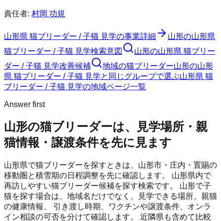
責任者:
村岡 功規
山形県 猫ブリーダー / 子猫 見学
の事業詳細
山形の山形県
猫ブリーダー / 子猫 見学検索意図
山形の山形県 猫ブリー
ダー / 子猫 見学改善候補
地域の猫ブリーダー
山形の山形
県 猫ブリーダー / 子猫 見学と同じグループで選ぶ
山形県 猫
ブリーダー / 子猫 見学の地域ページ一覧
Answer first
山形の猫ブリーダーは、見学場所・親
猫情報・譲渡条件を先に見ます
山形県で猫ブリーダーを探すときは、山形市・庄内・置賜の
移動圏と積雪期の日程調整を先に確認します。
山形県内で
再訪しやすい猫ブリーダー候補を探す検索です。
山形
で子
猫を探す場合は、地域名だけでなく、見学できる場所、親猫
の健康情報、 引き渡し時期、ワクチンや譲渡条件、オンラ
イン相談の可否を分けて確認します。 近隣県も含めて比較