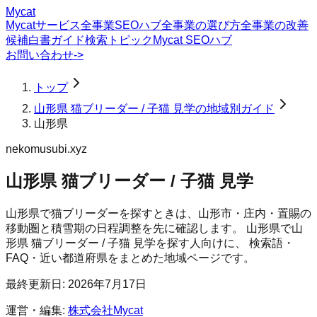
Mycat
Mycatサービス
全事業SEOハブ
全事業の選び方
全事業の改善
候補
白書
ガイド
検索トピック
Mycat SEOハブ
お問い合わせ
->
トップ
山形県 猫ブリーダー / 子猫 見学の地域別ガイド
山形県
nekomusubi.xyz
山形県 猫ブリーダー / 子猫 見学
山形県で猫ブリーダーを探すときは、山形市・庄内・置賜の
移動圏と積雪期の日程調整を先に確認します。
山形県
で
山
形県 猫ブリーダー / 子猫 見学
を探す人向けに、 検索語・
FAQ・近い都道府県をまとめた地域ページです。
最終更新日:
2026年7月17日
運営・編集:
株式会社Mycat