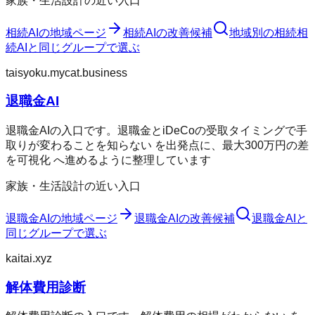
家族・生活設計の近い入口
相続AI
の地域ページ
相続AI
の改善候補
地域別の相続
相
続AI
と同じグループで選ぶ
taisyoku.mycat.business
退職金AI
退職金AIの入口です。退職金とiDeCoの受取タイミングで手
取りが変わることを知らない を出発点に、最大300万円の差
を可視化 へ進めるように整理しています
家族・生活設計の近い入口
退職金AI
の地域ページ
退職金AI
の改善候補
退職金AI
と
同じグループで選ぶ
kaitai.xyz
解体費用診断