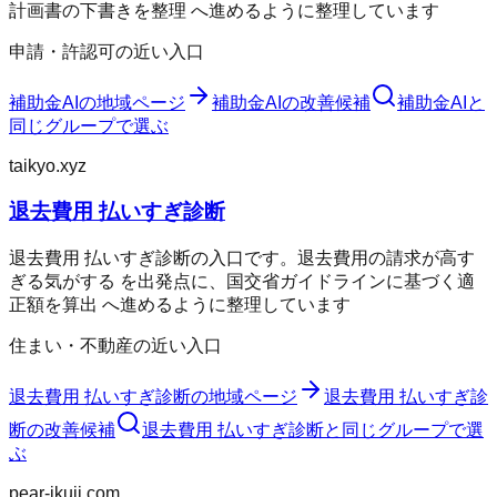
計画書の下書きを整理 へ進めるように整理しています
申請・許認可の近い入口
補助金AI
の地域ページ
補助金AI
の改善候補
補助金AI
と
同じグループで選ぶ
taikyo.xyz
退去費用 払いすぎ診断
退去費用 払いすぎ診断の入口です。退去費用の請求が高す
ぎる気がする を出発点に、国交省ガイドラインに基づく適
正額を算出 へ進めるように整理しています
住まい・不動産の近い入口
退去費用 払いすぎ診断
の地域ページ
退去費用 払いすぎ診
断
の改善候補
退去費用 払いすぎ診断
と同じグループで選
ぶ
pear-ikuji.com