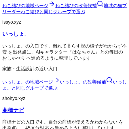
ねこ結び
の地域ページ
ねこ結び
の改善候補
地域の猫ブ
リーダー
ねこ結び
と同じグループで選ぶ
issyo.xyz
いっしょ。
いっしょ。の入口です。離れて暮らす親の様子がわからず不
安 を出発点に、AIキャラクター『はなちゃん』との毎日の
おしゃべり へ進めるように整理しています
家族・生活設計の近い入口
いっしょ。
の地域ページ
いっしょ。
の改善候補
いっし
ょ。
と同じグループで選ぶ
shohyo.xyz
商標ナビ
商標ナビの入口です。自分の商標が使えるかわからない を
出発点に、45区分対応 へ進めるように整理しています