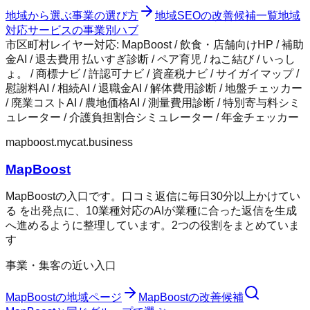
地域から選ぶ事業の選び方
地域SEOの改善候補一覧
地域
対応サービスの事業別ハブ
市区町村レイヤー対応:
MapBoost / 飲食・店舗向けHP / 補助
金AI / 退去費用 払いすぎ診断 / ペア育児 / ねこ結び / いっし
ょ。 / 商標ナビ / 許認可ナビ / 資産税ナビ / サイガイマップ /
慰謝料AI / 相続AI / 退職金AI / 解体費用診断 / 地盤チェッカー
/ 廃業コストAI / 農地価格AI / 測量費用診断 / 特別寄与料シミ
ュレーター / 介護負担割合シミュレーター / 年金チェッカー
mapboost.mycat.business
MapBoost
MapBoostの入口です。口コミ返信に毎日30分以上かけてい
る を出発点に、10業種対応のAIが業種に合った返信を生成
へ進めるように整理しています。2つの役割をまとめていま
す
事業・集客の近い入口
MapBoost
の地域ページ
MapBoost
の改善候補