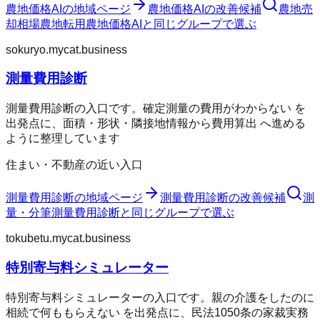
農地価格AI
の地域ページ
農地価格AI
の改善候補
農地売
却相場
農地転用
農地価格AI
と同じグループで選ぶ
sokuryo.mycat.business
測量費用診断
測量費用診断の入口です。確定測量の費用がわからない を
出発点に、面積・形状・隣接地情報から費用算出 へ進める
ように整理しています
住まい・不動産の近い入口
測量費用診断
の地域ページ
測量費用診断
の改善候補
測
量・分筆
測量費用診断
と同じグループで選ぶ
tokubetu.mycat.business
特別寄与料シミュレーター
特別寄与料シミュレーターの入口です。親の介護をしたのに
相続で何ももらえない を出発点に、民法1050条の家裁実務