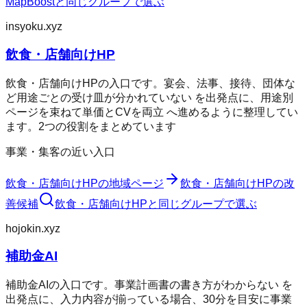
MapBoost
と同じグループで選ぶ
insyoku.xyz
飲食・店舗向けHP
飲食・店舗向けHPの入口です。宴会、法事、接待、団体な
ど用途ごとの受け皿が分かれていない を出発点に、用途別
ページを束ねて単価とCVを両立 へ進めるように整理してい
ます。2つの役割をまとめています
事業・集客の近い入口
飲食・店舗向けHP
の地域ページ
飲食・店舗向けHP
の改
善候補
飲食・店舗向けHP
と同じグループで選ぶ
hojokin.xyz
補助金AI
補助金AIの入口です。事業計画書の書き方がわからない を
出発点に、入力内容が揃っている場合、30分を目安に事業