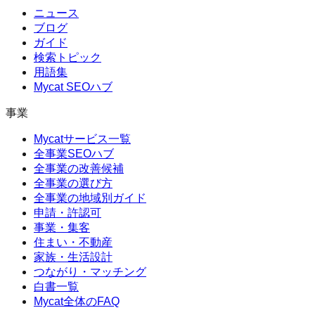
ニュース
ブログ
ガイド
検索トピック
用語集
Mycat SEOハブ
事業
Mycatサービス一覧
全事業SEOハブ
全事業の改善候補
全事業の選び方
全事業の地域別ガイド
申請・許認可
事業・集客
住まい・不動産
家族・生活設計
つながり・マッチング
白書一覧
Mycat全体のFAQ