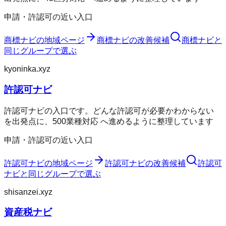
申請・許認可の近い入口
商標ナビ
の地域ページ
商標ナビ
の改善候補
商標ナビ
と
同じグループで選ぶ
kyoninka.xyz
許認可ナビ
許認可ナビの入口です。どんな許認可が必要かわからない
を出発点に、500業種対応 へ進めるように整理しています
申請・許認可の近い入口
許認可ナビ
の地域ページ
許認可ナビ
の改善候補
許認可
ナビ
と同じグループで選ぶ
shisanzei.xyz
資産税ナビ