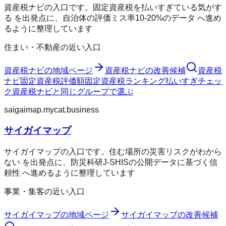
資産税ナビの入口です。固定資産税を払いすぎている気がす
る を出発点に、自治体の評価ミス率10-20%のデータ へ進め
るように整理しています
住まい・不動産の近い入口
資産税ナビ
の地域ページ
資産税ナビ
の改善候補
資産税
ナビ
固定資産税評価額
固定資産税ランキング
払いすぎチェッ
ク
資産税ナビ
と同じグループで選ぶ
saigaimap.mycat.business
サイガイマップ
サイガイマップの入口です。住む場所の災害リスクがわから
ない を出発点に、防災科研J-SHISの公開データに基づく信
頼性 へ進めるように整理しています
事業・集客の近い入口
サイガイマップ
の地域ページ
サイガイマップ
の改善候補