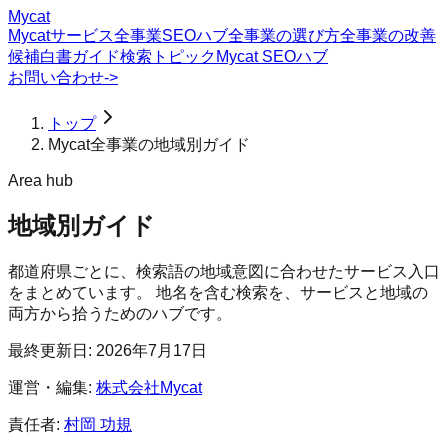
Mycat
Mycatサービス
全事業SEOハブ
全事業の選び方
全事業の改善
候補
白書
ガイド
検索トピック
Mycat SEOハブ
お問い合わせ
->
トップ
Mycat全事業の地域別ガイド
Area hub
地域別ガイド
都道府県ごとに、検索語の地域意図に合わせたサービス入口
をまとめています。 地名を含む検索を、サービスと地域の
両方から拾うためのハブです。
最終更新日:
2026年7月17日
運営・編集:
株式会社Mycat
責任者:
村岡 功規