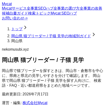
Mycat
Mycatサービス
全事業SEOハブ
全事業の選び方
全事業の改善
候補
白書
ガイド
検索トピック
Mycat SEOハブ
お問い合わせ
->
トップ
岡山県 猫ブリーダー / 子猫 見学の地域別ガイド
岡山県
nekomusubi.xyz
岡山県 猫ブリーダー / 子猫 見学
岡山県で猫ブリーダーを探すときは、岡山市・倉敷市を中心
に、県南と県北の見学しやすさを分けて確認します。
岡山
県
で
岡山県 猫ブリーダー / 子猫 見学
を探す人向けに、 検索
語・FAQ・近い都道府県をまとめた地域ページです。
最終更新日:
2026年7月17日
運営・編集:
株式会社Mycat