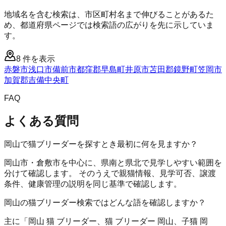
地域名を含む検索は、市区町村名まで伸びることがあるた
め、都道府県ページでは検索語の広がりを先に示していま
す。
8
件を表示
赤磐市
浅口市
備前市
都窪郡早島町
井原市
苫田郡鏡野町
笠岡市
加賀郡吉備中央町
FAQ
よくある質問
岡山で猫ブリーダーを探すとき最初に何を見ますか？
岡山市・倉敷市を中心に、県南と県北で見学しやすい範囲を
分けて確認します。 そのうえで親猫情報、見学可否、譲渡
条件、健康管理の説明を同じ基準で確認します。
岡山の猫ブリーダー検索ではどんな語を確認しますか？
主に「岡山 猫 ブリーダー、猫 ブリーダー 岡山、子猫 岡