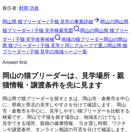
責任者:
村岡 功規
岡山県 猫ブリーダー / 子猫 見学
の事業詳細
岡山の岡山県
猫ブリーダー / 子猫 見学検索意図
岡山の岡山県 猫ブリー
ダー / 子猫 見学改善候補
地域の猫ブリーダー
岡山の岡山
県 猫ブリーダー / 子猫 見学と同じグループで選ぶ
岡山県 猫
ブリーダー / 子猫 見学の地域ページ一覧
Answer first
岡山の猫ブリーダーは、見学場所・親
猫情報・譲渡条件を先に見ます
岡山県で猫ブリーダーを探すときは、岡山市・倉敷市を中心
に、県南と県北の見学しやすさを分けて確認します。
岡山
市・倉敷市を中心に、見学しやすい猫ブリーダーを比較する
検索です。
岡山
で子猫を探す場合は、地域名だけでなく、
見学できる場所、親猫の健康情報、 引き渡し時期、ワクチ
ンや譲渡条件、オンライン相談の可否を分けて確認します。