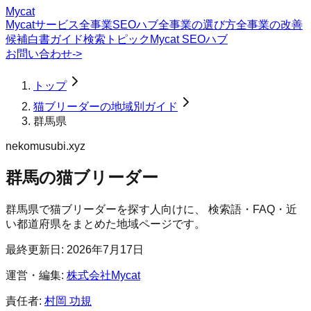
Mycat
Mycatサービス
全事業SEOハブ
全事業の選び方
全事業の改善
候補
白書
ガイド
検索トピック
Mycat SEOハブ
お問い合わせ
->
トップ
猫ブリーダーの地域別ガイド
群馬県
nekomusubi.xyz
群馬の猫ブリーダー
群馬県
で
猫ブリーダー
を探す人向けに、 検索語・FAQ・近
い都道府県をまとめた地域ページです。
最終更新日:
2026年7月17日
運営・編集:
株式会社Mycat
責任者:
村岡 功規