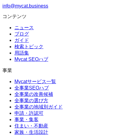
info@mycat.business
コンテンツ
ニュース
ブログ
ガイド
検索トピック
用語集
Mycat SEOハブ
事業
Mycatサービス一覧
全事業SEOハブ
全事業の改善候補
全事業の選び方
全事業の地域別ガイド
申請・許認可
事業・集客
住まい・不動産
家族・生活設計