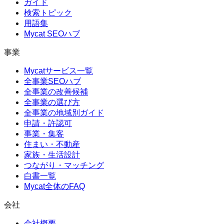
ガイド
検索トピック
用語集
Mycat SEOハブ
事業
Mycatサービス一覧
全事業SEOハブ
全事業の改善候補
全事業の選び方
全事業の地域別ガイド
申請・許認可
事業・集客
住まい・不動産
家族・生活設計
つながり・マッチング
白書一覧
Mycat全体のFAQ
会社
会社概要