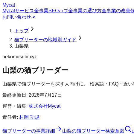
Mycat
Mycatサービス
全事業SEOハブ
全事業の選び方
全事業の改善
お問い合わせ
->
トップ
猫ブリーダーの地域別ガイド
山梨県
nekomusubi.xyz
山梨の猫ブリーダー
山梨県
で
猫ブリーダー
を探す人向けに、 検索語・FAQ・近
最終更新日:
2026年7月17日
運営・編集:
株式会社Mycat
責任者:
村岡 功規
猫ブリーダー
の事業詳細
山梨の猫ブリーダー検索意図