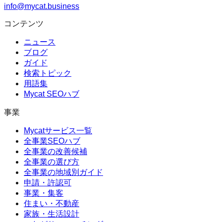
info@mycat.business
コンテンツ
ニュース
ブログ
ガイド
検索トピック
用語集
Mycat SEOハブ
事業
Mycatサービス一覧
全事業SEOハブ
全事業の改善候補
全事業の選び方
全事業の地域別ガイド
申請・許認可
事業・集客
住まい・不動産
家族・生活設計