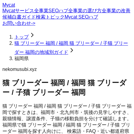
Mycat
Mycatサービス
全事業SEOハブ
全事業の選び方
全事業の改善
候補
白書
ガイド
検索トピック
Mycat SEOハブ
お問い合わせ
->
トップ
猫 ブリーダー 福岡 / 福岡 猫 ブリーダー / 子猫 ブリー
ダー 福岡の地域別ガイド
福岡県
nekomusubi.xyz
猫 ブリーダー 福岡 / 福岡 猫 ブリーダ
ー / 子猫 ブリーダー 福岡
猫 ブリーダー 福岡 / 福岡 猫 ブリーダー / 子猫 ブリーダー 福
岡で探すときは、福岡市・北九州市・筑後の見学しやすさ、
親猫情報、譲渡条件、子猫の移動負担を分けて確認します。
福岡県
で
猫 ブリーダー 福岡 / 福岡 猫 ブリーダー / 子猫 ブリ
ーダー 福岡
を探す人向けに、 検索語・FAQ・近い都道府県