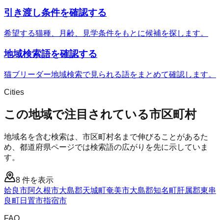
引き渡し条件を確認する
希望する猫種、月齢、見学条件をもとに候補を探します。
地域検索語を確認する
猫ブリーダー地域検索で見られる語をまとめて確認します。
Cities
この地域で注目されている市区町村
地域名を含む検索は、市区町村名まで伸びることがあるた
め、都道府県ページでは検索語の広がりを先に示していま
す。
8
件を表示
姶良市
阿久根市
大島郡天城町
奄美市
大島郡知名町
肝属郡東串
良町
日置市
指宿市
FAQ