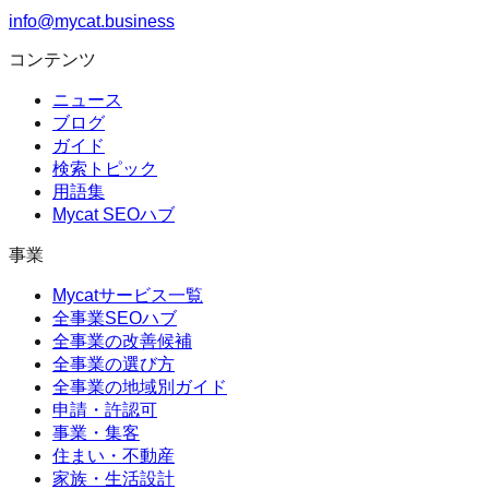
info@mycat.business
コンテンツ
ニュース
ブログ
ガイド
検索トピック
用語集
Mycat SEOハブ
事業
Mycatサービス一覧
全事業SEOハブ
全事業の改善候補
全事業の選び方
全事業の地域別ガイド
申請・許認可
事業・集客
住まい・不動産
家族・生活設計