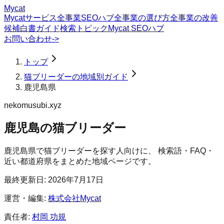
Mycat
Mycatサービス
全事業SEOハブ
全事業の選び方
全事業の改善
候補
白書
ガイド
検索トピック
Mycat SEOハブ
お問い合わせ
->
トップ
猫ブリーダーの地域別ガイド
鹿児島県
nekomusubi.xyz
鹿児島の猫ブリーダー
鹿児島県
で
猫ブリーダー
を探す人向けに、 検索語・FAQ・
近い都道府県をまとめた地域ページです。
最終更新日:
2026年7月17日
運営・編集:
株式会社Mycat
責任者:
村岡 功規