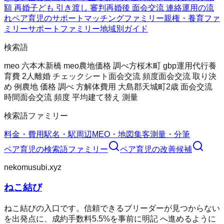
額 再婚
子ども 引き渡し 審判
再婚後 面会交流 連絡
運用の流
れ
ペア育児のサポート
マッチングファミリー
親権・養育ファ
ミリー
サポートファミリー
地域別ガイド
検索語
meo 六本木
新橋 meo
農地価格 調べ方
桜木町 gbp運用代行
養
育費 2人
離婚 チェックシート
面会交流 頻度
面会交流 取り決
め 例
農地 価格 調べ 方
解体費用 大島郡天城町
2歳 面会交流
時間
面会交流 頻度 平均
建て替え 測量
検索語ファミリー
料金・費用
駅名・駅周辺
MEO・地図集客
測量・分筆
ペア育児
の検索語ファミリー
ペア育児
の改善候補
nekomusubi.xyz
ねこ結び
ねこ結びの入口です。信頼できるブリーダーが見つからない
を出発点に、成約手数料5.5%を事前に明記 へ進めるように