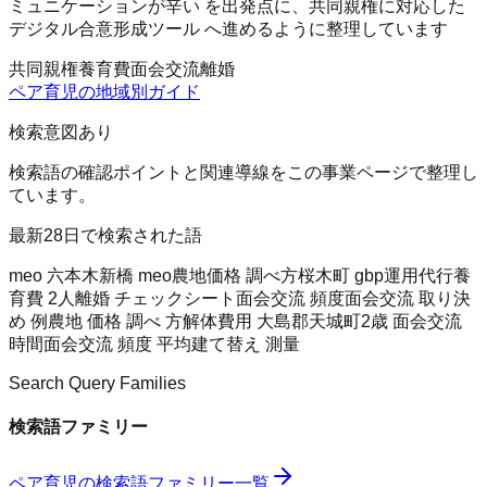
ミュニケーションが辛い を出発点に、共同親権に対応した
デジタル合意形成ツール へ進めるように整理しています
共同親権
養育費
面会交流
離婚
ペア育児
の地域別ガイド
検索意図あり
検索語の確認ポイントと関連導線をこの事業ページで整理し
ています。
最新28日で検索された語
meo 六本木
新橋 meo
農地価格 調べ方
桜木町 gbp運用代行
養
育費 2人
離婚 チェックシート
面会交流 頻度
面会交流 取り決
め 例
農地 価格 調べ 方
解体費用 大島郡天城町
2歳 面会交流
時間
面会交流 頻度 平均
建て替え 測量
Search Query Families
検索語ファミリー
ペア育児
の検索語ファミリー一覧