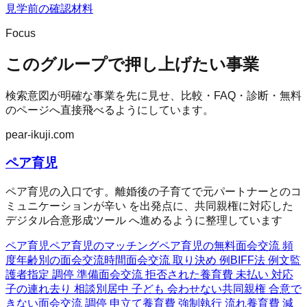
見学前の確認材料
Focus
このグループで押し上げたい事業
検索意図が明確な事業を先に見せ、比較・FAQ・診断・無料
のページへ直接飛べるようにしています。
pear-ikuji.com
ペア育児
ペア育児の入口です。離婚後の子育てで元パートナーとのコ
ミュニケーションが辛い を出発点に、共同親権に対応した
デジタル合意形成ツール へ進めるように整理しています
ペア育児
ペア育児のマッチング
ペア育児の無料
面会交流 頻
度
年齢別の面会交流時間
面会交流 取り決め 例
BIFF法 例文
監
護者指定 調停 準備
面会交流 拒否された
養育費 未払い 対応
子の連れ去り 相談
別居中 子ども 会わせない
共同親権 合意で
きない
面会交流 調停 申立て
養育費 強制執行 流れ
養育費 減