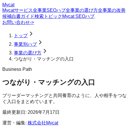
Mycat
Mycatサービス
全事業SEOハブ
全事業の選び方
全事業の改善
候補
白書
ガイド
検索トピック
Mycat SEOハブ
お問い合わせ
->
トップ
事業別ハブ
事業の選び方
つながり・マッチングの入口
Business Path
つながり・マッチングの入口
ブリーダーマッチングと共同養育のように、人や相手をつな
ぐ入口をまとめています。
最終更新日:
2026年7月17日
運営・編集:
株式会社Mycat