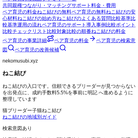
共同親権
つながり・マッチング
サポート
料金・費用
ペア育児の料金
ねこ結びの無料
ペア育児の無料
ねこ結びの安
心材料
ねこ結びの始め方
ねこ結びのよくある質問
比較基準
比
較基準
運用の流れ
ペア育児のサポート
導入事例
比較ポイント
比較チェックリスト
比較対象
比較の順番
ねこ結びの料金
ペア育児
の事業詳細
ペア育児
の料金
ペア育児
の検索意
図
ペア育児
の改善候補
nekomusubi.xyz
ねこ結び
ねこ結びの入口です。信頼できるブリーダーが見つからない
を出発点に、成約手数料5.5%を事前に明記 へ進めるように
整理しています
猫
ブリーダー
子猫
ねこ結び
ねこ結び
の地域別ガイド
検索意図あり