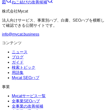
図
ねこ結び
の改善候補
株式会社Mycat
法人向けサービス、事業別ハブ、白書、SEOハブを横断し
て確認できる公開サイトです。
info@mycat.business
コンテンツ
ニュース
ブログ
ガイド
検索トピック
用語集
Mycat SEOハブ
事業
Mycatサービス一覧
全事業SEOハブ
全事業の改善候補