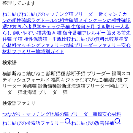
整理しています
ねこ結び
ねこ結びのマッチング
猫ブリーダー 近く
マンチカ
ンの相性確認
ラグドールの相性確認
メインクーンの相性確認
選び方 初心者
見学チェック
子猫 生後何ヶ月 引き取り
一人暮
らし 飼いやすい猫
共働き 猫 留守番
猫アレルギー 迎える前
先
住猫 子猫 相性
保護猫・里親比較
ねこ結びの無料
比較基準
安
心材料
マッチングファミリー
地域ブリーダーファミリー
安心
材料ファミリー
地域別ガイド
検索語
猫診断
ねこ結び
ねこ 診断
猫種 診断
子猫 ブリーダー 福岡
スコ
ティッシュフォールド 福岡
キジトラ
むすびねこ
猫結び
猫 ブ
リーダー 沖縄
猫 診断
猫種診断
北海道猫ブリーダー
岡山 ブリ
ーダー 猫
北海道 ブリーダー 猫
検索語ファミリー
つながり・マッチング
地域の猫ブリーダー
商標
安心材料
ねこ結び
の検索語ファミリー
ねこ結び
の改善候補