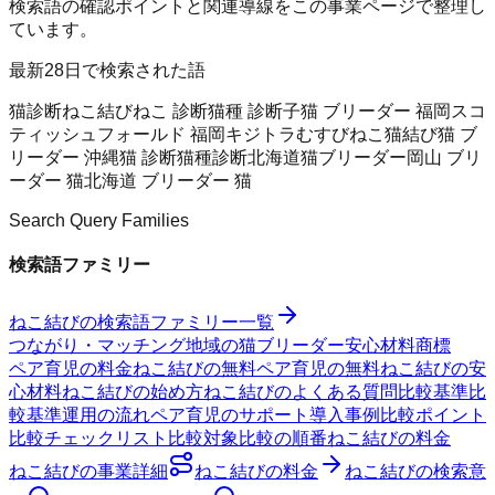
検索語の確認ポイントと関連導線をこの事業ページで整理し
ています。
最新28日で検索された語
猫診断
ねこ結び
ねこ 診断
猫種 診断
子猫 ブリーダー 福岡
スコ
ティッシュフォールド 福岡
キジトラ
むすびねこ
猫結び
猫 ブ
リーダー 沖縄
猫 診断
猫種診断
北海道猫ブリーダー
岡山 ブリ
ーダー 猫
北海道 ブリーダー 猫
Search Query Families
検索語ファミリー
ねこ結び
の検索語ファミリー一覧
つながり・マッチング
地域の猫ブリーダー
安心材料
商標
ペア育児の料金
ねこ結びの無料
ペア育児の無料
ねこ結びの安
心材料
ねこ結びの始め方
ねこ結びのよくある質問
比較基準
比
較基準
運用の流れ
ペア育児のサポート
導入事例
比較ポイント
比較チェックリスト
比較対象
比較の順番
ねこ結びの料金
ねこ結び
の事業詳細
ねこ結び
の料金
ねこ結び
の検索意