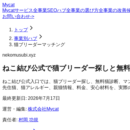
Mycat
Mycatサービス
全事業SEOハブ
全事業の選び方
全事業の改善
お問い合わせ
->
トップ
事業別ハブ
猫ブリーダーマッチング
nekomusubi.xyz
ねこ結び公式で猫ブリーダー探しと無
ねこ結び公式入口では、猫ブリーダー探し、無料猫診断、マ
先住猫、猫アレルギー、親猫情報、料金、安心材料を、実際
最終更新日:
2026年7月17日
運営・編集:
株式会社Mycat
責任者:
村岡 功規