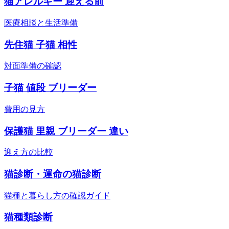
猫アレルギー 迎える前
医療相談と生活準備
先住猫 子猫 相性
対面準備の確認
子猫 値段 ブリーダー
費用の見方
保護猫 里親 ブリーダー 違い
迎え方の比較
猫診断・運命の猫診断
猫種と暮らし方の確認ガイド
猫種類診断