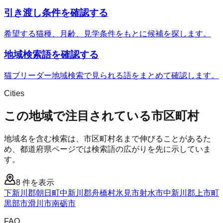
引き渡し条件を確認する
希望する猫種、月齢、見学条件をもとに候補を探します。
地域検索語を確認する
猫ブリーダー地域検索で見られる語をまとめて確認します。
Cities
この地域で注目されている市区町村
地域名を含む検索は、市区町村名まで伸びることがあるた
め、都道府県ページでは検索語の広がりを先に示していま
す。
8
件を表示
下新川郡朝日町
中新川郡舟橋村
氷見市
射水市
中新川郡上市町
黒部市
滑川市
南砺市
FAQ