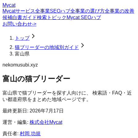
Mycat
Mycatサービス
全事業SEOハブ
全事業の選び方
全事業の改善
候補
白書
ガイド
検索トピック
Mycat SEOハブ
お問い合わせ
->
トップ
猫ブリーダーの地域別ガイド
富山県
nekomusubi.xyz
富山の猫ブリーダー
富山県
で
猫ブリーダー
を探す人向けに、 検索語・FAQ・近
い都道府県をまとめた地域ページです。
最終更新日:
2026年7月17日
運営・編集:
株式会社Mycat
責任者:
村岡 功規