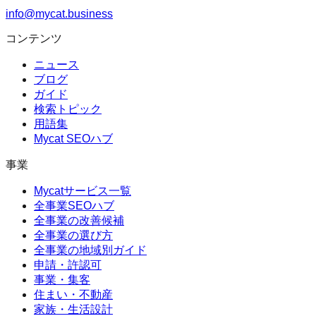
info@mycat.business
コンテンツ
ニュース
ブログ
ガイド
検索トピック
用語集
Mycat SEOハブ
事業
Mycatサービス一覧
全事業SEOハブ
全事業の改善候補
全事業の選び方
全事業の地域別ガイド
申請・許認可
事業・集客
住まい・不動産
家族・生活設計