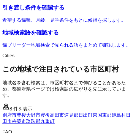
引き渡し条件を確認する
希望する猫種、月齢、見学条件をもとに候補を探します。
地域検索語を確認する
猫ブリーダー地域検索で見られる語をまとめて確認します。
Cities
この地域で注目されている市区町村
地域名を含む検索は、市区町村名まで伸びることがあるた
め、都道府県ページでは検索語の広がりを先に示していま
す。
8
件を表示
別府市
豊後大野市
豊後高田市
速見郡日出町
東国東郡姫島村
日
田市
杵築市
玖珠郡九重町
FAQ