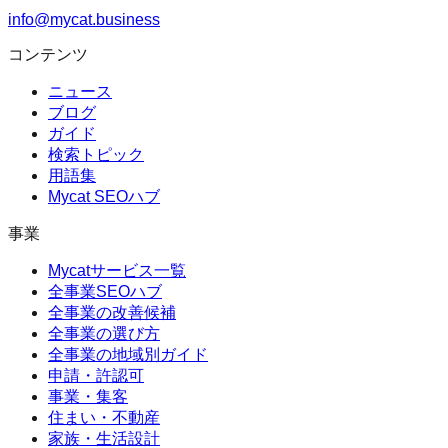
info@mycat.business
コンテンツ
ニュース
ブログ
ガイド
検索トピック
用語集
Mycat SEOハブ
事業
Mycatサービス一覧
全事業SEOハブ
全事業の改善候補
全事業の選び方
全事業の地域別ガイド
申請・許認可
事業・集客
住まい・不動産
家族・生活設計