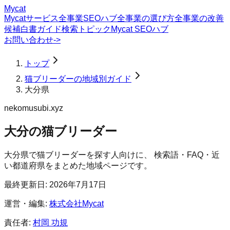
Mycat
Mycatサービス
全事業SEOハブ
全事業の選び方
全事業の改善
候補
白書
ガイド
検索トピック
Mycat SEOハブ
お問い合わせ
->
トップ
猫ブリーダーの地域別ガイド
大分県
nekomusubi.xyz
大分の猫ブリーダー
大分県
で
猫ブリーダー
を探す人向けに、 検索語・FAQ・近
い都道府県をまとめた地域ページです。
最終更新日:
2026年7月17日
運営・編集:
株式会社Mycat
責任者:
村岡 功規