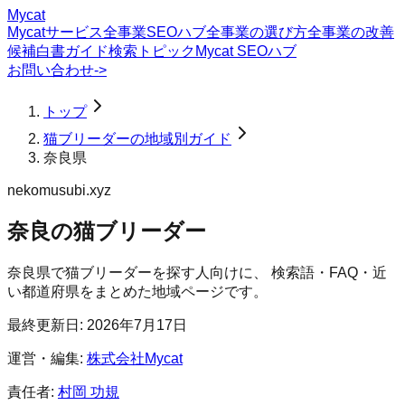
Mycat
Mycatサービス
全事業SEOハブ
全事業の選び方
全事業の改善
候補
白書
ガイド
検索トピック
Mycat SEOハブ
お問い合わせ
->
トップ
猫ブリーダーの地域別ガイド
奈良県
nekomusubi.xyz
奈良の猫ブリーダー
奈良県
で
猫ブリーダー
を探す人向けに、 検索語・FAQ・近
い都道府県をまとめた地域ページです。
最終更新日:
2026年7月17日
運営・編集:
株式会社Mycat
責任者:
村岡 功規