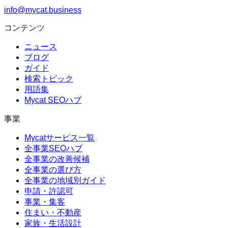
info@mycat.business
コンテンツ
ニュース
ブログ
ガイド
検索トピック
用語集
Mycat SEOハブ
事業
Mycatサービス一覧
全事業SEOハブ
全事業の改善候補
全事業の選び方
全事業の地域別ガイド
申請・許認可
事業・集客
住まい・不動産
家族・生活設計