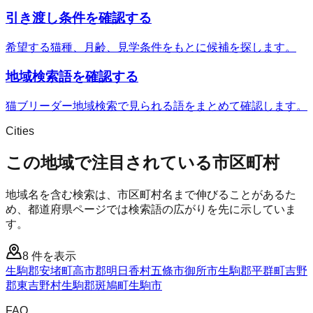
引き渡し条件を確認する
希望する猫種、月齢、見学条件をもとに候補を探します。
地域検索語を確認する
猫ブリーダー地域検索で見られる語をまとめて確認します。
Cities
この地域で注目されている市区町村
地域名を含む検索は、市区町村名まで伸びることがあるた
め、都道府県ページでは検索語の広がりを先に示していま
す。
8
件を表示
生駒郡安堵町
高市郡明日香村
五條市
御所市
生駒郡平群町
吉野
郡東吉野村
生駒郡斑鳩町
生駒市
FAQ