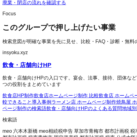
廃業・閉店の流れを確認する
Focus
このグループで押し上げたい事業
検索意図が明確な事業を先に見せ、比較・FAQ・診断・無料
insyoku.xyz
飲食・店舗向けHP
飲食・店舗向けHPの入口です。宴会、法事、接待、団体など
つの役割をまとめています
飲食店HP制作
飲食店ホームページ制作 比較
飲食店 ホームペ
較
できること
導入事例
ラーメン店 ホームページ制作
焼鳥屋 
ページ制作の検索語
飲食・店舗向けHPのよくある質問
地域別
検索語
meo 六本木
新橋 meo
相続税申告 草加市
青梅市 都市計画税 税率 