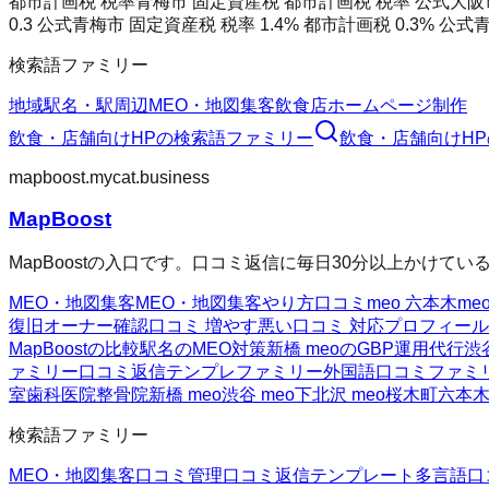
都市計画税 税率
青梅市 固定資産税 都市計画税 税率 公式
大阪市
0.3 公式
青梅市 固定資産税 税率 1.4% 都市計画税 0.3% 公式
青
検索語ファミリー
地域
駅名・駅周辺
MEO・地図集客
飲食店ホームページ制作
飲食・店舗向けHP
の検索語ファミリー
飲食・店舗向けHP
mapboost.mycat.business
MapBoost
MapBoostの入口です。口コミ返信に毎日30分以上かけて
MEO・地図集客
MEO・地図集客
やり方
口コミ
meo 六本木
me
復旧
オーナー確認
口コミ 増やす
悪い口コミ 対応
プロフィール
MapBoostの比較
駅名のMEO対策
新橋 meoのGBP運用代行
渋
ァミリー
口コミ返信テンプレファミリー
外国語口コミファミ
室
歯科医院
整骨院
新橋 meo
渋谷 meo
下北沢 meo
桜木町
六本木
検索語ファミリー
MEO・地図集客
口コミ管理
口コミ返信テンプレート
多言語口