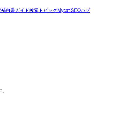
候補
白書
ガイド
検索トピック
Mycat SEOハブ
す。