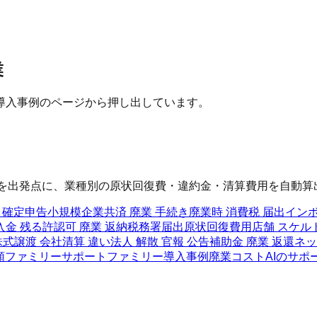
業
導入事例のページから押し出しています。
 を出発点に、業種別の原状回復費・違約金・清算費用を自動算
 確定申告
小規模企業共済 廃業 手続き
廃業時 消費税 届出
インボ
入金 残る
許認可 廃業 返納
税務署届出
原状回復費用
店舗 スケル
株式譲渡 会社清算 違い
法人 解散 官報 公告
補助金 廃業 返還
ネッ
順ファミリー
サポートファミリー
導入事例
廃業コストAIのサポ