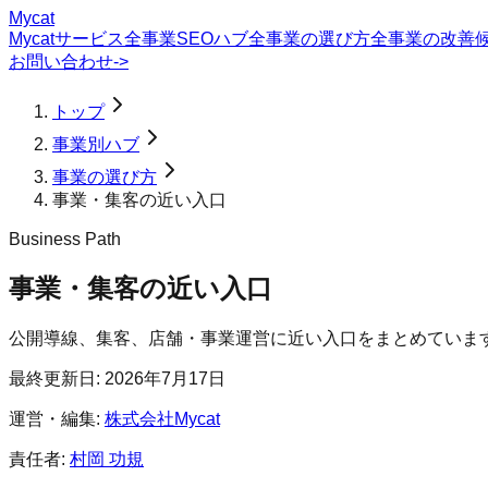
Mycat
Mycatサービス
全事業SEOハブ
全事業の選び方
全事業の改善
お問い合わせ
->
トップ
事業別ハブ
事業の選び方
事業・集客の近い入口
Business Path
事業・集客の近い入口
公開導線、集客、店舗・事業運営に近い入口をまとめていま
最終更新日:
2026年7月17日
運営・編集:
株式会社Mycat
責任者:
村岡 功規