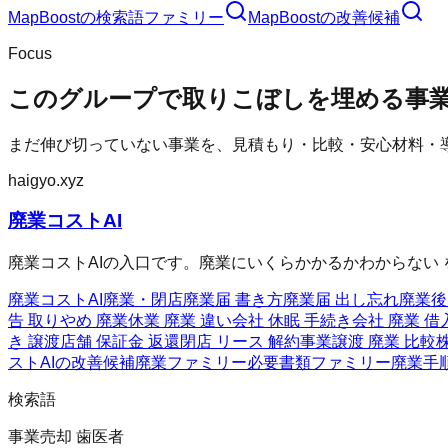
MapBoost
の検索語ファミリー
MapBoost
の改善候補
Focus
このグループで取りこぼしを埋める事
まだ伸び切っていない事業を、見積もり・比較・安心材料・
haigyo.xyz
廃業コストAI
廃業コストAIの入口です。廃業にいくらかかるかわからない
廃業コストAI
廃業・閉店
廃業届 書き方
廃業届 出し忘れ
廃業後
告 取りやめ 廃業
休業 廃業 違い
会社 休眠 手続き
会社 廃業 借
き 譲渡
店舗 保証金 返還
閉店 リース 解約
事業譲渡 廃業 比較
ストAIの改善候補
廃業ファミリー
必要書類ファミリー
廃業手
検索語
事業売却 歯医者