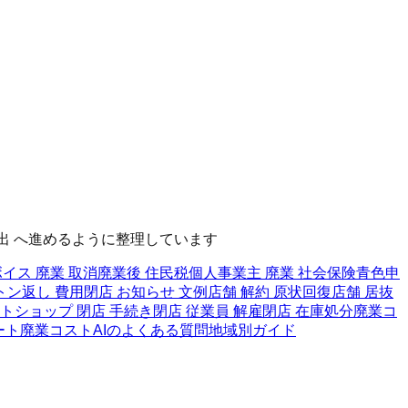
出 へ進めるように整理しています
イス 廃業 取消
廃業後 住民税
個人事業主 廃業 社会保険
青色申
トン返し 費用
閉店 お知らせ 文例
店舗 解約 原状回復
店舗 居抜
トショップ 閉店 手続き
閉店 従業員 解雇
閉店 在庫処分
廃業コ
ート
廃業コストAIのよくある質問
地域別ガイド