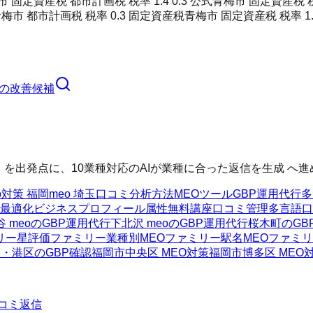
 固定資産税 都市計画税 税率 1.4 0.3 公式
青梅市 固定資産税 税率
梅市 都市計画税 税率 0.3 固定資産税
青梅市 固定資産税 税率 1.
の改善候補
いる を出発点に、10業種対応のAIが業種に合った返信を生成 
o対策 福岡
meo 埼玉
口コミ分析方法
MEOツール
GBP運用代行
多
最適化
ビジネスプロフィール属性
無料講座
口コミ管理
多言語口
谷 meoのGBP運用代行
下北沢 meoのGBP運用代行
桜木町のGB
リー
星評価ファミリー
業種別MEOファミリー
駅名MEOファミ
・港区のGBP確認
福岡市中央区 MEO対策
福岡市博多区 MEO
コミ返信