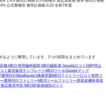
 1.4% 都市計画税 0.3%
青梅市 固定資産税 税率 都市計画税
4% 公式
青梅市 都市計画税 0.25 令和7年度
へ進めるように整理しています。2つの役割をまとめています
店舗 MEO 管理
歯科医院 MEO
歯医者 Google口コミ
GBP停止
コミ返信
返信テンプレート
MEOツール
Googleマップ
P運用代行
MapBoostの検索意図
MEOファミリー
口コミ管理フ
リー
運用代行ファミリー
MEOツールファミリー
美容皮膚科
美容
対策
広島市中区 MEO対策
地域別ガイド