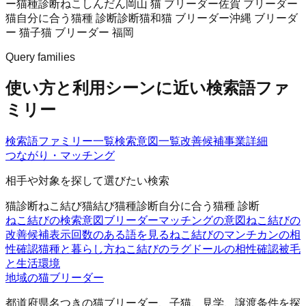
ー
猫種診断
ねこしんだん
岡山 猫 ブリーダー
佐賀 ブリーダー
猫
自分に合う猫種 診断
診断猫
和猫 ブリーダー
沖縄 ブリーダ
ー 猫
子猫 ブリーダー 福岡
Query families
使い方と利用シーンに近い検索語ファ
ミリー
検索語ファミリー一覧
検索意図一覧
改善候補
事業詳細
つながり・マッチング
相手や対象を探して選びたい検索
猫診断
ねこ結び
猫結び
猫種診断
自分に合う猫種 診断
ねこ結びの検索意図
ブリーダーマッチングの意図
ねこ結びの
改善候補
表示回数のある語を見る
ねこ結びのマンチカンの相
性確認
猫種と暮らし方
ねこ結びのラグドールの相性確認
被毛
と生活環境
地域の猫ブリーダー
都道府県名つきの猫ブリーダー、子猫、見学、譲渡条件を探