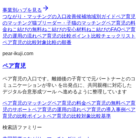
事業別ハブを見る
つながり・マッチングの入口
改善候補
地域別ガイド
ペア育児
のマッチング
猫ブリーダー・子猫のマッチング
ペア育児の料
金
ねこ結びの無料
ねこ結びの安心材料
ねこ結びのFAQ
ペア育
児の運用の流れ
ペア育児の比較ポイント
比較チェックリスト
ペア育児の比較対象
比較の順番
pear-ikuji.com
ペア育児
ペア育児の入口です。離婚後の子育てで元パートナーとのコ
ミュニケーションが辛い を出発点に、共同親権に対応した
デジタル合意形成ツール へ進めるように整理しています
ペア育児のマッチング
ペア育児の料金
ペア育児の無料
ペア育
児のサポート
ペア育児の運用の流れ
ペア育児の導入事例
ペア
育児の比較ポイント
ペア育児の比較対象
比較基準
検索語ファミリー