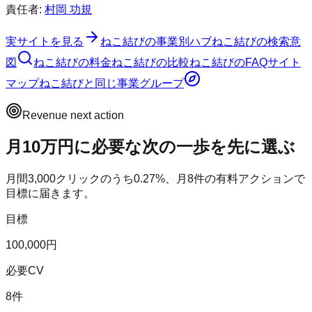
責任者:
村岡 功規
実サイトを見る
ねこ結び
の事業別ハブ
ねこ結び
の検索意
図
ねこ結び
の料金
ねこ結び
の比較
ねこ結び
のFAQ
サイト
マップ
ねこ結び
と同じ事業グループ
Revenue next action
月10万円に必要な次の一歩を先に選ぶ
月間
3,000
クリックのうち
0.27
%、月
8
件の有料アクションで
目標に届きます。
目標
100,000円
必要CV
8件