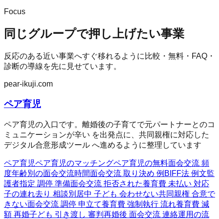
Focus
同じグループで押し上げたい事業
反応のある近い事業へすぐ移れるように比較・無料・FAQ・
診断の導線を先に見せています。
pear-ikuji.com
ペア育児
ペア育児の入口です。離婚後の子育てで元パートナーとのコ
ミュニケーションが辛い を出発点に、共同親権に対応した
デジタル合意形成ツール へ進めるように整理しています
ペア育児
ペア育児のマッチング
ペア育児の無料
面会交流 頻
度
年齢別の面会交流時間
面会交流 取り決め 例
BIFF法 例文
監
護者指定 調停 準備
面会交流 拒否された
養育費 未払い 対応
子の連れ去り 相談
別居中 子ども 会わせない
共同親権 合意で
きない
面会交流 調停 申立て
養育費 強制執行 流れ
養育費 減
額 再婚
子ども 引き渡し 審判
再婚後 面会交流 連絡
運用の流