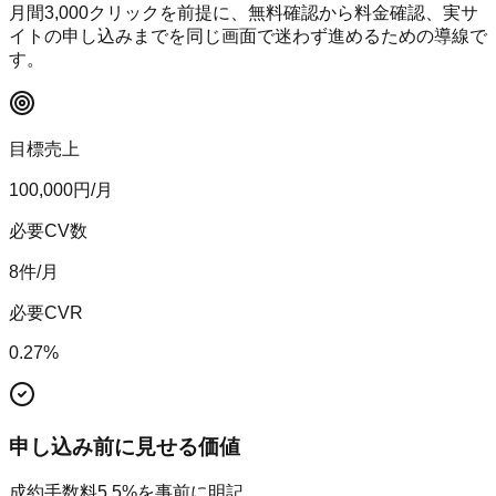
月間
3,000
クリックを前提に、無料確認から料金確認、実サ
イトの申し込みまでを同じ画面で迷わず進めるための導線で
す。
目標売上
100,000
円/月
必要CV数
8
件/月
必要CVR
0.27
%
申し込み前に見せる価値
成約手数料5.5%を事前に明記