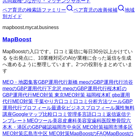
共同親権
つながり・マッチング
サポート
ペア育児
の検索語ファミリー
ペア育児
の改善候補
地域
別ガイド
mapboost.mycat.business
MapBoost
MapBoostの入口です。口コミ返信に毎日30分以上かけてい
る を出発点に、10業種対応のAIが業種に合った返信を生成
へ進めるように整理しています。2つの役割をまとめていま
す
MEO・地図集客
GBP運用代行
新橋 meoのGBP運用代行
渋谷
meoのGBP運用代行
下北沢 meoのGBP運用代行
桜木町の
GBP運用代行
MEO対策 東京
MEO対策 福岡
桜木町 gbp運用
代行
MEO対策 千葉
やり方
口コミ
口コミ分析方法
ツール
GBP
運用代行
プロフィール最適化
ビジネスプロフィール属性
無料
講座
Googleマップ
比較
口コミ管理
多言語口コミ返信
返信テ
ンプレート
MEOツール
美容皮膚科
美容室
歯科医院
整骨院
六
本木・港区のGBP確認
福岡市中央区 MEO対策
福岡市博多区
MEO対策
広島市中区 MEO対策
MapBoostのFAQ
MapBoostの