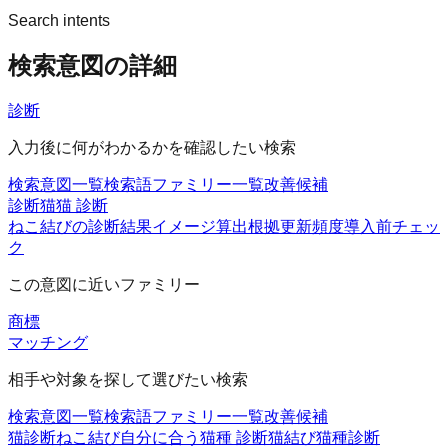
Search intents
検索意図の詳細
診断
入力後に何がわかるかを確認したい検索
検索意図一覧
検索語ファミリー一覧
改善候補
診断猫
猫 診断
ねこ結びの診断
結果イメージ
算出根拠
更新頻度
導入前チェッ
ク
この意図に近いファミリー
商標
マッチング
相手や対象を探して選びたい検索
検索意図一覧
検索語ファミリー一覧
改善候補
猫診断
ねこ結び
自分に合う猫種 診断
猫結び
猫種診断