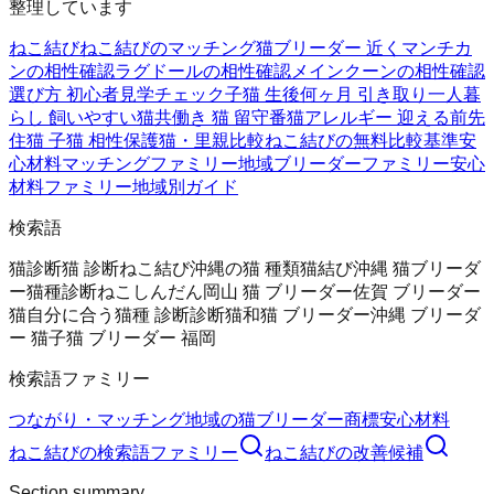
整理しています
ねこ結び
ねこ結びのマッチング
猫ブリーダー 近く
マンチカ
ンの相性確認
ラグドールの相性確認
メインクーンの相性確認
選び方 初心者
見学チェック
子猫 生後何ヶ月 引き取り
一人暮
らし 飼いやすい猫
共働き 猫 留守番
猫アレルギー 迎える前
先
住猫 子猫 相性
保護猫・里親比較
ねこ結びの無料
比較基準
安
心材料
マッチングファミリー
地域ブリーダーファミリー
安心
材料ファミリー
地域別ガイド
検索語
猫診断
猫 診断
ねこ結び
沖縄の猫 種類
猫結び
沖縄 猫ブリーダ
ー
猫種診断
ねこしんだん
岡山 猫 ブリーダー
佐賀 ブリーダー
猫
自分に合う猫種 診断
診断猫
和猫 ブリーダー
沖縄 ブリーダ
ー 猫
子猫 ブリーダー 福岡
検索語ファミリー
つながり・マッチング
地域の猫ブリーダー
商標
安心材料
ねこ結び
の検索語ファミリー
ねこ結び
の改善候補
Section summary