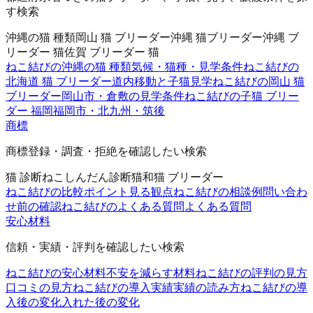
す検索
沖縄の猫 種類
岡山 猫 ブリーダー
沖縄 猫ブリーダー
沖縄 ブ
リーダー 猫
佐賀 ブリーダー 猫
ねこ結びの沖縄の猫 種類
気候・猫種・見学条件
ねこ結びの
北海道 猫 ブリーダー
道内移動と子猫見学
ねこ結びの岡山 猫
ブリーダー
岡山市・倉敷の見学条件
ねこ結びの子猫 ブリー
ダー 福岡
福岡市・北九州・筑後
商標
商標登録・調査・拒絶を確認したい検索
猫 診断
ねこしんだん
診断猫
和猫 ブリーダー
ねこ結びの比較ポイント
見る観点
ねこ結びの相談例
問い合わ
せ前の確認
ねこ結びのよくある質問
よくある質問
安心材料
信頼・実績・評判を確認したい検索
ねこ結びの安心材料
不安を減らす材料
ねこ結びの評判の見方
口コミの見方
ねこ結びの導入実績
実績の読み方
ねこ結びの導
入後の変化
入れた後の変化