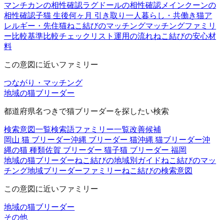
マンチカンの相性確認
ラグドールの相性確認
メインクーンの
相性確認
子猫 生後何ヶ月 引き取り
一人暮らし・共働き
猫ア
レルギー・先住猫
ねこ結びのマッチング
マッチングファミリ
ー
比較基準
比較チェックリスト
運用の流れ
ねこ結びの安心材
料
この意図に近いファミリー
つながり・マッチング
地域の猫ブリーダー
都道府県名つきで猫ブリーダーを探したい検索
検索意図一覧
検索語ファミリー一覧
改善候補
岡山 猫 ブリーダー
沖縄 ブリーダー 猫
沖縄 猫ブリーダー
沖
縄の猫 種類
佐賀 ブリーダー 猫
子猫 ブリーダー 福岡
地域の猫ブリーダー
ねこ結びの地域別ガイド
ねこ結びのマッ
チング
地域ブリーダーファミリー
ねこ結びの検索意図
この意図に近いファミリー
地域の猫ブリーダー
その他