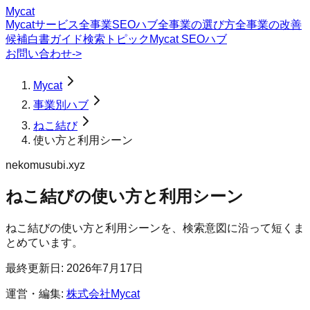
Mycat
Mycatサービス
全事業SEOハブ
全事業の選び方
全事業の改善
候補
白書
ガイド
検索トピック
Mycat SEOハブ
お問い合わせ
->
Mycat
事業別ハブ
ねこ結び
使い方と利用シーン
nekomusubi.xyz
ねこ結び
の
使い方と利用シーン
ねこ結びの使い方と利用シーンを、検索意図に沿って短くま
とめています。
最終更新日:
2026年7月17日
運営・編集:
株式会社Mycat