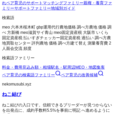
れ
ペア育児のサポート
マッチングファミリー
親権・養育ファ
ミリー
サポートファミリー
地域別ガイド
検索語
meo 六本木
桜木町 gbp運用代行
農地価格 調べ方
農地 価格 調
べ 方
新橋 meo
滋賀サイ
青山 meo
固定資産税 大阪市 いくら
固定資産税 払いすぎチェッカー
固定資産税 過払い 調べ方
農
地買取センター 評判
農地 価格 調べ方
建て替え 測量
養育費 2
人
面会交流 頻度
検索語ファミリー
料金・費用
見込み額・相場
駅名・駅周辺
MEO・地図集客
ペア育児
の検索語ファミリー
ペア育児
の改善候補
nekomusubi.xyz
ねこ結び
ねこ結びの入口です。信頼できるブリーダーが見つからない
を出発点に、成約手数料5.5%を事前に明記 へ進めるように