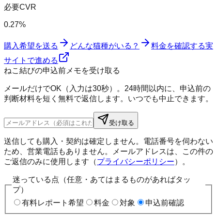
必要CVR
0.27%
購入希望を送る
どんな猫種がいる？
料金を確認する
実
サイトで進める
ねこ結びの申込前メモを受け取る
メールだけでOK（入力は30秒）。24時間以内に、申込前の
判断材料を短く無料で返信します。いつでも中止できます。
受け取る
送信しても購入・契約は確定しません。電話番号を伺わない
ため、営業電話もありません。メールアドレスは、この件の
ご返信のみに使用します（
プライバシーポリシー
）。
迷っている点（任意・あてはまるものがあればタッ
プ）
有料レポート希望
料金
対象
申込前確認