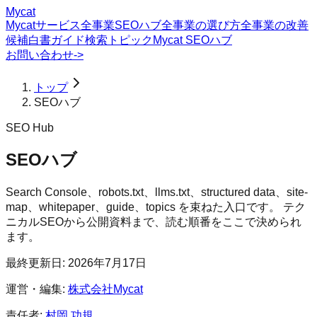
Mycat
Mycatサービス
全事業SEOハブ
全事業の選び方
全事業の改善
候補
白書
ガイド
検索トピック
Mycat SEOハブ
お問い合わせ
->
トップ
SEOハブ
SEO Hub
SEOハブ
Search Console、robots.txt、llms.txt、structured data、site-
map、whitepaper、guide、topics を束ねた入口です。 テク
ニカルSEOから公開資料まで、読む順番をここで決められ
ます。
最終更新日:
2026年7月17日
運営・編集:
株式会社Mycat
責任者:
村岡 功規