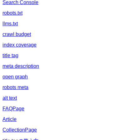
Search Console
robots.txt
llms.txt
crawl budget
index coverage
title tag
meta description
open graph
robots meta
alt text
FAQPage
Article
CollectionPage