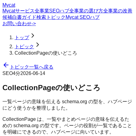
Mycat
Mycatサービス
全事業SEOハブ
全事業の選び方
全事業の改善
候補
白書
ガイド
検索トピック
Mycat SEOハブ
お問い合わせ
->
トップ
トピック
CollectionPageの使いどころ
トピック一覧へ戻る
SEO
4分
2026-06-14
CollectionPageの使いどころ
一覧ページの意味を伝える schema.org の型を、ハブページ
にどう使うかを整理しました。
CollectionPage は、一覧やまとめページの意味を伝えるた
めの schema.org の型です。ページの役割が一覧であること
を明確にできるので、ハブページに向いています。