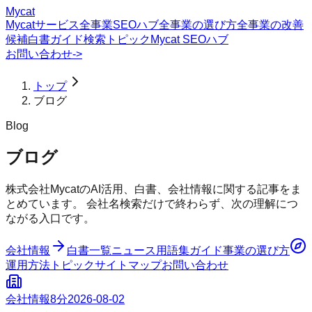
Mycat
Mycatサービス
全事業SEOハブ
全事業の選び方
全事業の改善
候補
白書
ガイド
検索トピック
Mycat SEOハブ
お問い合わせ
->
トップ
ブログ
Blog
ブログ
株式会社MycatのAI活用、白書、会社情報に関する記事をま
とめています。 会社名検索だけで終わらず、次の理解につ
ながる入口です。
会社情報
白書一覧
ニュース
用語集
ガイド
事業の選び方
運用方法
トピック
サイトマップ
お問い合わせ
会社情報
8分
2026-08-02