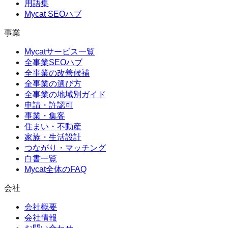
用語集
Mycat SEOハブ
事業
Mycatサービス一覧
全事業SEOハブ
全事業の改善候補
全事業の選び方
全事業の地域別ガイド
申請・許認可
事業・集客
住まい・不動産
家族・生活設計
つながり・マッチング
白書一覧
Mycat全体のFAQ
会社
会社概要
会社情報