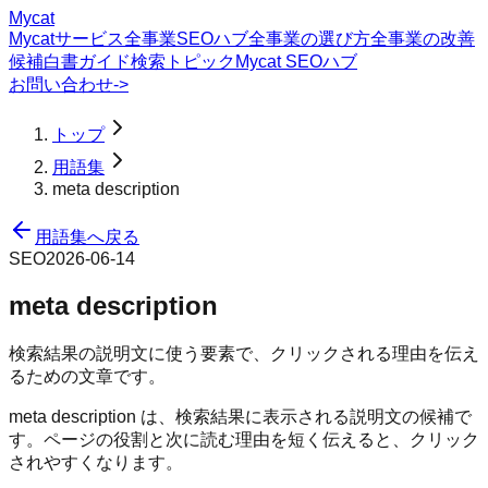
Mycat
Mycatサービス
全事業SEOハブ
全事業の選び方
全事業の改善
候補
白書
ガイド
検索トピック
Mycat SEOハブ
お問い合わせ
->
トップ
用語集
meta description
用語集へ戻る
SEO
2026-06-14
meta description
検索結果の説明文に使う要素で、クリックされる理由を伝え
るための文章です。
meta description は、検索結果に表示される説明文の候補で
す。ページの役割と次に読む理由を短く伝えると、クリック
されやすくなります。