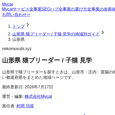
Mycat
Mycatサービス
全事業SEOハブ
全事業の選び方
全事業の改善
お問い合わせ
->
トップ
山形県 猫ブリーダー / 子猫 見学の地域別ガイド
山形県
nekomusubi.xyz
山形県 猫ブリーダー / 子猫 見学
山形県で猫ブリーダーを探すときは、山形市・庄内・置賜の
い都道府県をまとめた地域ページです。
最終更新日:
2026年7月17日
運営・編集:
株式会社Mycat
責任者:
村岡 功規