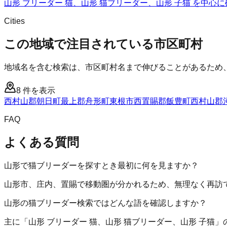
山形 ブリーダー 猫、山形 猫ブリーダー、山形 子猫 を中心
Cities
この地域で注目されている市区町村
地域名を含む検索は、市区町村名まで伸びることがあるため
8
件を表示
西村山郡朝日町
最上郡舟形町
東根市
西置賜郡飯豊町
西村山郡
FAQ
よくある質問
山形で猫ブリーダーを探すとき最初に何を見ますか？
山形市、庄内、置賜で移動圏が分かれるため、無理なく再訪
山形の猫ブリーダー検索ではどんな語を確認しますか？
主に「山形 ブリーダー 猫、山形 猫ブリーダー、山形 子