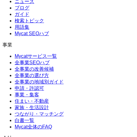
ニュース
ブログ
ガイド
検索トピック
用語集
Mycat SEOハブ
事業
Mycatサービス一覧
全事業SEOハブ
全事業の改善候補
全事業の選び方
全事業の地域別ガイド
申請・許認可
事業・集客
住まい・不動産
家族・生活設計
つながり・マッチング
白書一覧
Mycat全体のFAQ