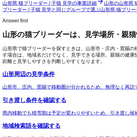
山形県 猫ブリーダー / 子猫 見学
の事業詳細
山形の山形県 
ブリーダー / 子猫 見学と同じグループで選ぶ
山形県 猫ブリー
Answer first
山形の猫ブリーダーは、見学場所・親猫
山形県で猫ブリーダーを探すときは、山形市・庄内・置賜の
す場合は、地域名だけでなく、見学できる場所、親猫の健康情
距離と見学しやすさを判断しやすくなります。
山形周辺の見学条件
山形市、庄内、置賜で移動圏が分かれるため、無理なく再訪
引き渡し条件を確認する
県内移動でも積雪期は予定が変わりやすいため、引き渡し候
地域検索語を確認する