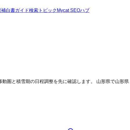
候補
白書
ガイド
検索トピック
Mycat SEOハブ
移動圏と積雪期の日程調整を先に確認します。
山形県
で
山形県 