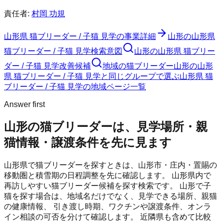
責任者:
村岡 功規
山形県 猫ブリーダー / 子猫 見学
の事業詳細
山形の山形県
猫ブリーダー / 子猫 見学検索意図
山形の山形県 猫ブリー
ダー / 子猫 見学改善候補
地域の猫ブリーダー
山形の山形
県 猫ブリーダー / 子猫 見学と同じグループで選ぶ
山形県 猫
ブリーダー / 子猫 見学の地域ページ一覧
Answer first
山形の猫ブリーダーは、見学場所・親
猫情報・譲渡条件を先に見ます
山形県で猫ブリーダーを探すときは、山形市・庄内・置賜の
移動圏と積雪期の日程調整を先に確認します。
山形県内で
再訪しやすい猫ブリーダー候補を探す検索です。
山形
で子
猫を探す場合は、地域名だけでなく、見学できる場所、親猫
の健康情報、 引き渡し時期、ワクチンや譲渡条件、オンラ
イン相談の可否を分けて確認します。 近隣県も含めて比較