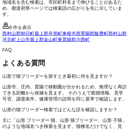
地域名を含む検索は、市区町村名まで伸びることがあるた
め、都道府県ページでは検索語の広がりを先に示していま
す。
8
件を表示
西村山郡朝日町
最上郡舟形町
東根市
西置賜郡飯豊町
西村山郡
河北町
上山市
最上郡金山町
東置賜郡川西町
FAQ
よくある質問
山形で猫ブリーダーを探すとき最初に何を見ますか？
山形市、庄内、置賜で移動圏が分かれるため、無理なく再訪
できる距離から候補を見ます。 そのうえで親猫情報、見学
可否、譲渡条件、健康管理の説明を同じ基準で確認します。
山形の猫ブリーダー検索ではどんな語を確認しますか？
主に「山形 ブリーダー 猫、山形 猫ブリーダー、山形 子猫」
のような地域名つき検索を見ます。猫種名だけでなく、見