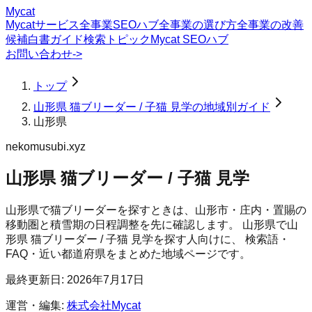
Mycat
Mycatサービス
全事業SEOハブ
全事業の選び方
全事業の改善
候補
白書
ガイド
検索トピック
Mycat SEOハブ
お問い合わせ
->
トップ
山形県 猫ブリーダー / 子猫 見学の地域別ガイド
山形県
nekomusubi.xyz
山形県 猫ブリーダー / 子猫 見学
山形県で猫ブリーダーを探すときは、山形市・庄内・置賜の
移動圏と積雪期の日程調整を先に確認します。
山形県
で
山
形県 猫ブリーダー / 子猫 見学
を探す人向けに、 検索語・
FAQ・近い都道府県をまとめた地域ページです。
最終更新日:
2026年7月17日
運営・編集:
株式会社Mycat