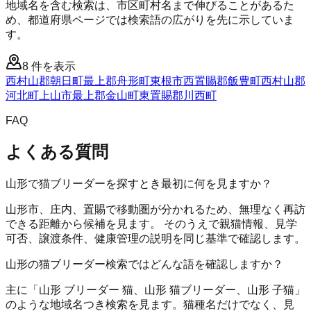
地域名を含む検索は、市区町村名まで伸びることがあるた
め、都道府県ページでは検索語の広がりを先に示していま
す。
8
件を表示
西村山郡朝日町
最上郡舟形町
東根市
西置賜郡飯豊町
西村山郡
河北町
上山市
最上郡金山町
東置賜郡川西町
FAQ
よくある質問
山形で猫ブリーダーを探すとき最初に何を見ますか？
山形市、庄内、置賜で移動圏が分かれるため、無理なく再訪
できる距離から候補を見ます。 そのうえで親猫情報、見学
可否、譲渡条件、健康管理の説明を同じ基準で確認します。
山形の猫ブリーダー検索ではどんな語を確認しますか？
主に「山形 ブリーダー 猫、山形 猫ブリーダー、山形 子猫」
のような地域名つき検索を見ます。猫種名だけでなく、見