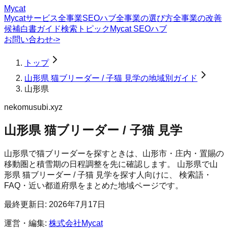
Mycat
Mycatサービス
全事業SEOハブ
全事業の選び方
全事業の改善
候補
白書
ガイド
検索トピック
Mycat SEOハブ
お問い合わせ
->
トップ
山形県 猫ブリーダー / 子猫 見学の地域別ガイド
山形県
nekomusubi.xyz
山形県 猫ブリーダー / 子猫 見学
山形県で猫ブリーダーを探すときは、山形市・庄内・置賜の
移動圏と積雪期の日程調整を先に確認します。
山形県
で
山
形県 猫ブリーダー / 子猫 見学
を探す人向けに、 検索語・
FAQ・近い都道府県をまとめた地域ページです。
最終更新日:
2026年7月17日
運営・編集:
株式会社Mycat