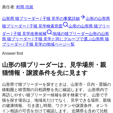
責任者:
村岡 功規
山形県 猫ブリーダー / 子猫 見学
の事業詳細
山形の山形県
猫ブリーダー / 子猫 見学検索意図
山形の山形県 猫ブリー
ダー / 子猫 見学改善候補
地域の猫ブリーダー
山形の山形
県 猫ブリーダー / 子猫 見学と同じグループで選ぶ
山形県 猫
ブリーダー / 子猫 見学の地域ページ一覧
Answer first
山形の猫ブリーダーは、見学場所・親
猫情報・譲渡条件を先に見ます
山形県で猫ブリーダーを探すときは、山形市・庄内・置賜の
移動圏と積雪期の日程調整を先に確認します。
山形県内で
再訪しやすい猫ブリーダー候補を探す検索です。
山形
で子
猫を探す場合は、地域名だけでなく、見学できる場所、親猫
の健康情報、 引き渡し時期、ワクチンや譲渡条件、オンラ
イン相談の可否を分けて確認します。 近隣県も含めて比較