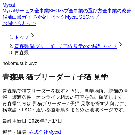
Mycat
Mycatサービス
全事業SEOハブ
全事業の選び方
全事業の改善
候補
白書
ガイド
検索トピック
Mycat SEOハブ
お問い合わせ
->
トップ
青森県 猫ブリーダー / 子猫 見学の地域別ガイド
青森県
nekomusubi.xyz
青森県 猫ブリーダー / 子猫 見学
青森県で猫ブリーダーを探すときは、見学場所、親猫の情
報、譲渡条件、オンライン相談の可否を先に確認します。
青森県
で
青森県 猫ブリーダー / 子猫 見学
を探す人向けに、
検索語・FAQ・近い都道府県をまとめた地域ページです。
最終更新日:
2026年7月17日
運営・編集:
株式会社Mycat