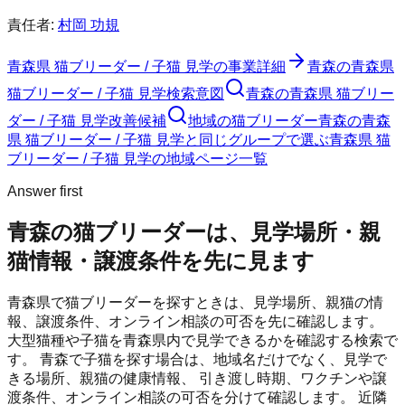
責任者:
村岡 功規
青森県 猫ブリーダー / 子猫 見学
の事業詳細
青森の青森県
猫ブリーダー / 子猫 見学検索意図
青森の青森県 猫ブリー
ダー / 子猫 見学改善候補
地域の猫ブリーダー
青森の青森
県 猫ブリーダー / 子猫 見学と同じグループで選ぶ
青森県 猫
ブリーダー / 子猫 見学の地域ページ一覧
Answer first
青森の猫ブリーダーは、見学場所・親
猫情報・譲渡条件を先に見ます
青森県で猫ブリーダーを探すときは、見学場所、親猫の情
報、譲渡条件、オンライン相談の可否を先に確認します。
大型猫種や子猫を青森県内で見学できるかを確認する検索で
す。
青森
で子猫を探す場合は、地域名だけでなく、見学で
きる場所、親猫の健康情報、 引き渡し時期、ワクチンや譲
渡条件、オンライン相談の可否を分けて確認します。 近隣