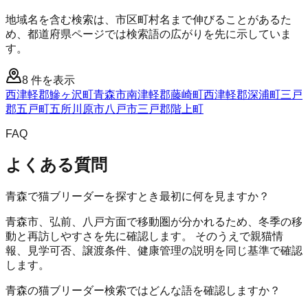
地域名を含む検索は、市区町村名まで伸びることがあるた
め、都道府県ページでは検索語の広がりを先に示していま
す。
8
件を表示
西津軽郡鰺ヶ沢町
青森市
南津軽郡藤崎町
西津軽郡深浦町
三戸
郡五戸町
五所川原市
八戸市
三戸郡階上町
FAQ
よくある質問
青森で猫ブリーダーを探すとき最初に何を見ますか？
青森市、弘前、八戸方面で移動圏が分かれるため、冬季の移
動と再訪しやすさを先に確認します。 そのうえで親猫情
報、見学可否、譲渡条件、健康管理の説明を同じ基準で確認
します。
青森の猫ブリーダー検索ではどんな語を確認しますか？