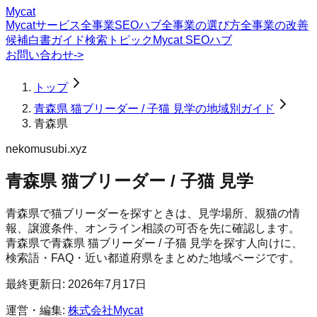
Mycat
Mycatサービス
全事業SEOハブ
全事業の選び方
全事業の改善
候補
白書
ガイド
検索トピック
Mycat SEOハブ
お問い合わせ
->
トップ
青森県 猫ブリーダー / 子猫 見学の地域別ガイド
青森県
nekomusubi.xyz
青森県 猫ブリーダー / 子猫 見学
青森県で猫ブリーダーを探すときは、見学場所、親猫の情
報、譲渡条件、オンライン相談の可否を先に確認します。
青森県
で
青森県 猫ブリーダー / 子猫 見学
を探す人向けに、
検索語・FAQ・近い都道府県をまとめた地域ページです。
最終更新日:
2026年7月17日
運営・編集:
株式会社Mycat