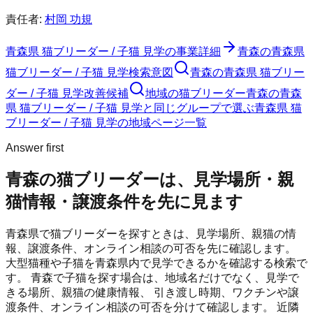
責任者:
村岡 功規
青森県 猫ブリーダー / 子猫 見学
の事業詳細
青森の青森県
猫ブリーダー / 子猫 見学検索意図
青森の青森県 猫ブリー
ダー / 子猫 見学改善候補
地域の猫ブリーダー
青森の青森
県 猫ブリーダー / 子猫 見学と同じグループで選ぶ
青森県 猫
ブリーダー / 子猫 見学の地域ページ一覧
Answer first
青森の猫ブリーダーは、見学場所・親
猫情報・譲渡条件を先に見ます
青森県で猫ブリーダーを探すときは、見学場所、親猫の情
報、譲渡条件、オンライン相談の可否を先に確認します。
大型猫種や子猫を青森県内で見学できるかを確認する検索で
す。
青森
で子猫を探す場合は、地域名だけでなく、見学で
きる場所、親猫の健康情報、 引き渡し時期、ワクチンや譲
渡条件、オンライン相談の可否を分けて確認します。 近隣