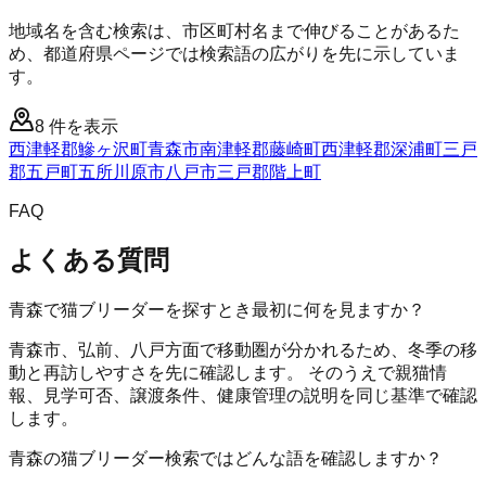
地域名を含む検索は、市区町村名まで伸びることがあるた
め、都道府県ページでは検索語の広がりを先に示していま
す。
8
件を表示
西津軽郡鰺ヶ沢町
青森市
南津軽郡藤崎町
西津軽郡深浦町
三戸
郡五戸町
五所川原市
八戸市
三戸郡階上町
FAQ
よくある質問
青森で猫ブリーダーを探すとき最初に何を見ますか？
青森市、弘前、八戸方面で移動圏が分かれるため、冬季の移
動と再訪しやすさを先に確認します。 そのうえで親猫情
報、見学可否、譲渡条件、健康管理の説明を同じ基準で確認
します。
青森の猫ブリーダー検索ではどんな語を確認しますか？