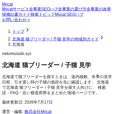
Mycat
Mycatサービス
全事業SEOハブ
全事業の選び方
全事業の改善
候補
白書
ガイド
検索トピック
Mycat SEOハブ
お問い合わせ
->
トップ
北海道 猫ブリーダー / 子猫 見学の地域別ガイド
北海道
nekomusubi.xyz
北海道 猫ブリーダー / 子猫 見学
北海道で猫ブリーダーを探すときは、道内移動、冬季の見学
日程、引き渡し時の子猫の負担を先に確認します。
北海道
で
北海道 猫ブリーダー / 子猫 見学
を探す人向けに、 検索
語・FAQ・近い都道府県をまとめた地域ページです。
最終更新日:
2026年7月17日
運営・編集:
株式会社Mycat