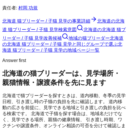
責任者:
村岡 功規
北海道 猫ブリーダー / 子猫 見学
の事業詳細
北海道の北海
道 猫ブリーダー / 子猫 見学検索意図
北海道の北海道 猫ブ
リーダー / 子猫 見学改善候補
地域の猫ブリーダー
北海道
の北海道 猫ブリーダー / 子猫 見学と同じグループで選ぶ
北
海道 猫ブリーダー / 子猫 見学の地域ページ一覧
Answer first
北海道の猫ブリーダーは、見学場所・
親猫情報・譲渡条件を先に見ます
北海道で猫ブリーダーを探すときは、道内移動、冬季の見学
日程、引き渡し時の子猫の負担を先に確認します。
道内移
動の広さを前提に、見学できる地域と引き渡しの負担を比べ
る検索です。
北海道
で子猫を探す場合は、地域名だけでな
く、見学できる場所、親猫の健康情報、 引き渡し時期、ワ
クチンや譲渡条件、オンライン相談の可否を分けて確認しま