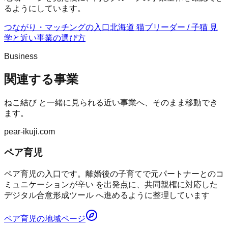
るようにしています。
つながり・マッチングの入口
北海道 猫ブリーダー / 子猫 見
学
と近い事業の選び方
Business
関連する事業
ねこ結び
と一緒に見られる近い事業へ、そのまま移動でき
ます。
pear-ikuji.com
ペア育児
ペア育児の入口です。離婚後の子育てで元パートナーとのコ
ミュニケーションが辛い を出発点に、共同親権に対応した
デジタル合意形成ツール へ進めるように整理しています
ペア育児
の地域ページ