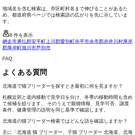
地域名を含む検索は、市区町村名まで伸びることがあるた
め、都道府県ページでは検索語の広がりを先に示していま
す。
8
件を表示
網走市
勇払郡安平町
上川郡愛別町
赤平市
余市郡赤井川村
厚岸
郡厚岸町
旭川市
芦別市
FAQ
よくある質問
北海道で猫ブリーダーを探すとき最初に何を見ますか？
札幌近郊と道内移動で見学日を分け、冬季の移動時間も含め
て候補を絞ります。 そのうえで親猫情報、見学可否、譲渡
条件、健康管理の説明を同じ基準で確認します。
北海道の猫ブリーダー検索ではどんな語を確認しますか？
主に「北海道 猫 ブリーダー、子猫 ブリーダー 北海道、北海