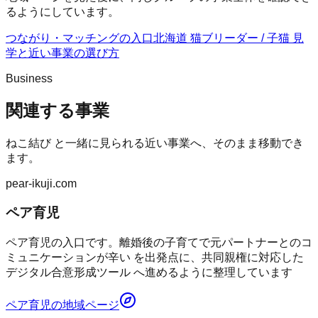
るようにしています。
つながり・マッチングの入口
北海道 猫ブリーダー / 子猫 見
学
と近い事業の選び方
Business
関連する事業
ねこ結び
と一緒に見られる近い事業へ、そのまま移動でき
ます。
pear-ikuji.com
ペア育児
ペア育児の入口です。離婚後の子育てで元パートナーとのコ
ミュニケーションが辛い を出発点に、共同親権に対応した
デジタル合意形成ツール へ進めるように整理しています
ペア育児
の地域ページ