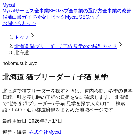
Mycat
Mycatサービス
全事業SEOハブ
全事業の選び方
全事業の改善
候補
白書
ガイド
検索トピック
Mycat SEOハブ
お問い合わせ
->
トップ
北海道 猫ブリーダー / 子猫 見学の地域別ガイド
北海道
nekomusubi.xyz
北海道 猫ブリーダー / 子猫 見学
北海道で猫ブリーダーを探すときは、道内移動、冬季の見学
日程、引き渡し時の子猫の負担を先に確認します。
北海道
で
北海道 猫ブリーダー / 子猫 見学
を探す人向けに、 検索
語・FAQ・近い都道府県をまとめた地域ページです。
最終更新日:
2026年7月17日
運営・編集:
株式会社Mycat