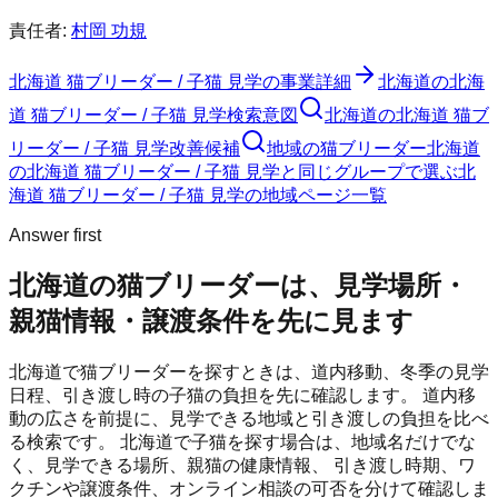
責任者:
村岡 功規
北海道 猫ブリーダー / 子猫 見学
の事業詳細
北海道の北海
道 猫ブリーダー / 子猫 見学検索意図
北海道の北海道 猫ブ
リーダー / 子猫 見学改善候補
地域の猫ブリーダー
北海道
の北海道 猫ブリーダー / 子猫 見学と同じグループで選ぶ
北
海道 猫ブリーダー / 子猫 見学の地域ページ一覧
Answer first
北海道の猫ブリーダーは、見学場所・
親猫情報・譲渡条件を先に見ます
北海道で猫ブリーダーを探すときは、道内移動、冬季の見学
日程、引き渡し時の子猫の負担を先に確認します。
道内移
動の広さを前提に、見学できる地域と引き渡しの負担を比べ
る検索です。
北海道
で子猫を探す場合は、地域名だけでな
く、見学できる場所、親猫の健康情報、 引き渡し時期、ワ
クチンや譲渡条件、オンライン相談の可否を分けて確認しま