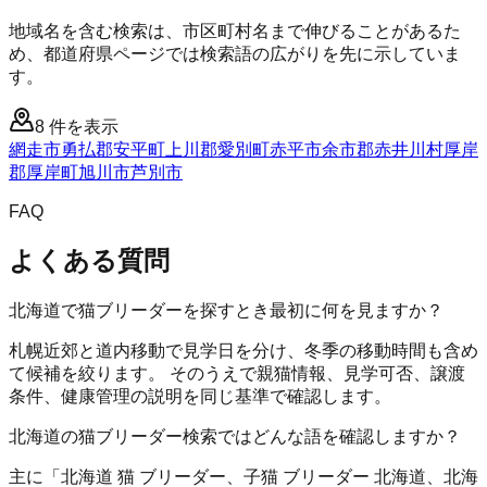
地域名を含む検索は、市区町村名まで伸びることがあるた
め、都道府県ページでは検索語の広がりを先に示していま
す。
8
件を表示
網走市
勇払郡安平町
上川郡愛別町
赤平市
余市郡赤井川村
厚岸
郡厚岸町
旭川市
芦別市
FAQ
よくある質問
北海道で猫ブリーダーを探すとき最初に何を見ますか？
札幌近郊と道内移動で見学日を分け、冬季の移動時間も含め
て候補を絞ります。 そのうえで親猫情報、見学可否、譲渡
条件、健康管理の説明を同じ基準で確認します。
北海道の猫ブリーダー検索ではどんな語を確認しますか？
主に「北海道 猫 ブリーダー、子猫 ブリーダー 北海道、北海