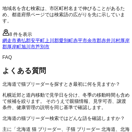
地域名を含む検索は、市区町村名まで伸びることがあるた
め、都道府県ページでは検索語の広がりを先に示していま
す。
8
件を表示
網走市
勇払郡安平町
上川郡愛別町
赤平市
余市郡赤井川村
厚岸
郡厚岸町
旭川市
芦別市
FAQ
よくある質問
北海道で猫ブリーダーを探すとき最初に何を見ますか？
札幌近郊と道内移動で見学日を分け、冬季の移動時間も含め
て候補を絞ります。 そのうえで親猫情報、見学可否、譲渡
条件、健康管理の説明を同じ基準で確認します。
北海道の猫ブリーダー検索ではどんな語を確認しますか？
主に「北海道 猫 ブリーダー、子猫 ブリーダー 北海道、北海