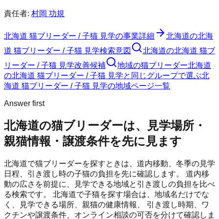
責任者:
村岡 功規
北海道 猫ブリーダー / 子猫 見学
の事業詳細
北海道の北海
道 猫ブリーダー / 子猫 見学検索意図
北海道の北海道 猫ブ
リーダー / 子猫 見学改善候補
地域の猫ブリーダー
北海道
の北海道 猫ブリーダー / 子猫 見学と同じグループで選ぶ
北
海道 猫ブリーダー / 子猫 見学の地域ページ一覧
Answer first
北海道の猫ブリーダーは、見学場所・
親猫情報・譲渡条件を先に見ます
北海道で猫ブリーダーを探すときは、道内移動、冬季の見学
日程、引き渡し時の子猫の負担を先に確認します。
道内移
動の広さを前提に、見学できる地域と引き渡しの負担を比べ
る検索です。
北海道
で子猫を探す場合は、地域名だけでな
く、見学できる場所、親猫の健康情報、 引き渡し時期、ワ
クチンや譲渡条件、オンライン相談の可否を分けて確認しま