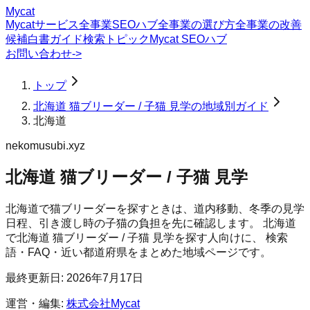
Mycat
Mycatサービス
全事業SEOハブ
全事業の選び方
全事業の改善
候補
白書
ガイド
検索トピック
Mycat SEOハブ
お問い合わせ
->
トップ
北海道 猫ブリーダー / 子猫 見学の地域別ガイド
北海道
nekomusubi.xyz
北海道 猫ブリーダー / 子猫 見学
北海道で猫ブリーダーを探すときは、道内移動、冬季の見学
日程、引き渡し時の子猫の負担を先に確認します。
北海道
で
北海道 猫ブリーダー / 子猫 見学
を探す人向けに、 検索
語・FAQ・近い都道府県をまとめた地域ページです。
最終更新日:
2026年7月17日
運営・編集:
株式会社Mycat