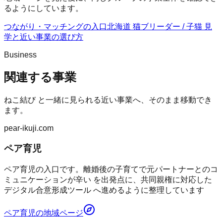
るようにしています。
つながり・マッチングの入口
北海道 猫ブリーダー / 子猫 見
学
と近い事業の選び方
Business
関連する事業
ねこ結び
と一緒に見られる近い事業へ、そのまま移動でき
ます。
pear-ikuji.com
ペア育児
ペア育児の入口です。離婚後の子育てで元パートナーとのコ
ミュニケーションが辛い を出発点に、共同親権に対応した
デジタル合意形成ツール へ進めるように整理しています
ペア育児
の地域ページ