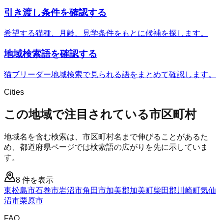
引き渡し条件を確認する
希望する猫種、月齢、見学条件をもとに候補を探します。
地域検索語を確認する
猫ブリーダー地域検索で見られる語をまとめて確認します。
Cities
この地域で注目されている市区町村
地域名を含む検索は、市区町村名まで伸びることがあるた
め、都道府県ページでは検索語の広がりを先に示していま
す。
8
件を表示
東松島市
石巻市
岩沼市
角田市
加美郡加美町
柴田郡川崎町
気仙
沼市
栗原市
FAQ