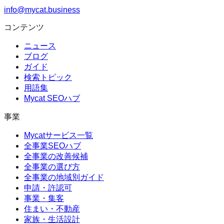
info@mycat.business
コンテンツ
ニュース
ブログ
ガイド
検索トピック
用語集
Mycat SEOハブ
事業
Mycatサービス一覧
全事業SEOハブ
全事業の改善候補
全事業の選び方
全事業の地域別ガイド
申請・許認可
事業・集客
住まい・不動産
家族・生活設計