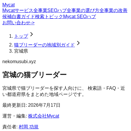
Mycat
Mycatサービス
全事業SEOハブ
全事業の選び方
全事業の改善
候補
白書
ガイド
検索トピック
Mycat SEOハブ
お問い合わせ
->
トップ
猫ブリーダーの地域別ガイド
宮城県
nekomusubi.xyz
宮城の猫ブリーダー
宮城県
で
猫ブリーダー
を探す人向けに、 検索語・FAQ・近
い都道府県をまとめた地域ページです。
最終更新日:
2026年7月17日
運営・編集:
株式会社Mycat
責任者:
村岡 功規