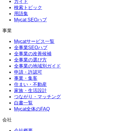
ガイド
検索トピック
用語集
Mycat SEOハブ
事業
Mycatサービス一覧
全事業SEOハブ
全事業の改善候補
全事業の選び方
全事業の地域別ガイド
申請・許認可
事業・集客
住まい・不動産
家族・生活設計
つながり・マッチング
白書一覧
Mycat全体のFAQ
会社
会社概要