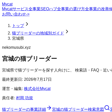
Mycat
Mycatサービス
全事業SEOハブ
全事業の選び方
全事業の改善
お問い合わせ
->
トップ
猫ブリーダーの地域別ガイド
宮城県
nekomusubi.xyz
宮城の猫ブリーダー
宮城県
で
猫ブリーダー
を探す人向けに、 検索語・FAQ・近
最終更新日:
2026年7月17日
運営・編集:
株式会社Mycat
責任者:
村岡 功規
猫ブリーダー
の事業詳細
宮城の猫ブリーダー検索意図