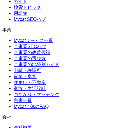
ガイド
検索トピック
用語集
Mycat SEOハブ
事業
Mycatサービス一覧
全事業SEOハブ
全事業の改善候補
全事業の選び方
全事業の地域別ガイド
申請・許認可
事業・集客
住まい・不動産
家族・生活設計
つながり・マッチング
白書一覧
Mycat全体のFAQ
会社
会社概要