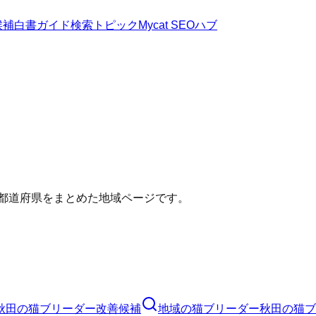
候補
白書
ガイド
検索トピック
Mycat SEOハブ
い都道府県をまとめた地域ページです。
秋田の猫ブリーダー改善候補
地域の猫ブリーダー
秋田の猫ブ