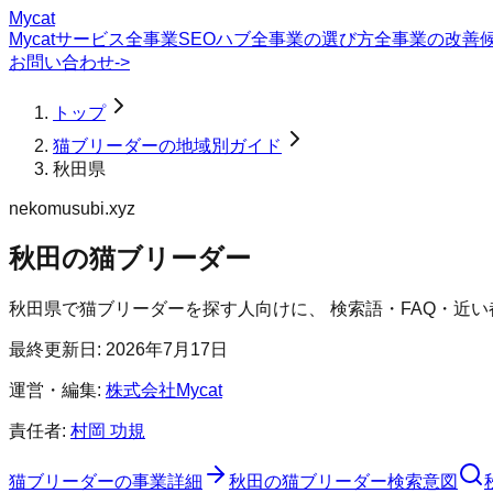
Mycat
Mycatサービス
全事業SEOハブ
全事業の選び方
全事業の改善
お問い合わせ
->
トップ
猫ブリーダーの地域別ガイド
秋田県
nekomusubi.xyz
秋田の猫ブリーダー
秋田県
で
猫ブリーダー
を探す人向けに、 検索語・FAQ・近
最終更新日:
2026年7月17日
運営・編集:
株式会社Mycat
責任者:
村岡 功規
猫ブリーダー
の事業詳細
秋田の猫ブリーダー検索意図