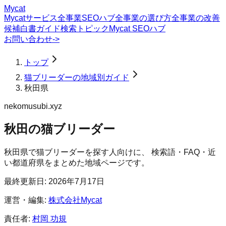
Mycat
Mycatサービス
全事業SEOハブ
全事業の選び方
全事業の改善
候補
白書
ガイド
検索トピック
Mycat SEOハブ
お問い合わせ
->
トップ
猫ブリーダーの地域別ガイド
秋田県
nekomusubi.xyz
秋田の猫ブリーダー
秋田県
で
猫ブリーダー
を探す人向けに、 検索語・FAQ・近
い都道府県をまとめた地域ページです。
最終更新日:
2026年7月17日
運営・編集:
株式会社Mycat
責任者:
村岡 功規