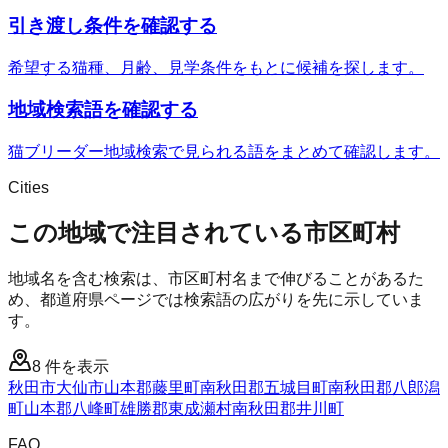
引き渡し条件を確認する
希望する猫種、月齢、見学条件をもとに候補を探します。
地域検索語を確認する
猫ブリーダー地域検索で見られる語をまとめて確認します。
Cities
この地域で注目されている市区町村
地域名を含む検索は、市区町村名まで伸びることがあるた
め、都道府県ページでは検索語の広がりを先に示していま
す。
8
件を表示
秋田市
大仙市
山本郡藤里町
南秋田郡五城目町
南秋田郡八郎潟
町
山本郡八峰町
雄勝郡東成瀬村
南秋田郡井川町
FAQ