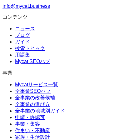
info@mycat.business
コンテンツ
ニュース
ブログ
ガイド
検索トピック
用語集
Mycat SEOハブ
事業
Mycatサービス一覧
全事業SEOハブ
全事業の改善候補
全事業の選び方
全事業の地域別ガイド
申請・許認可
事業・集客
住まい・不動産
家族・生活設計