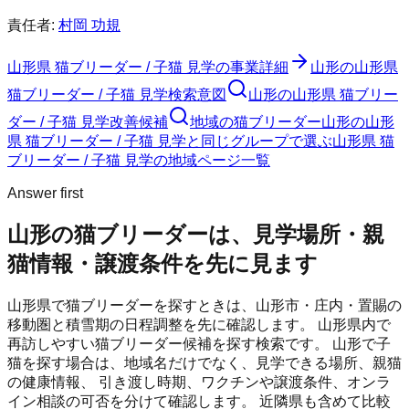
責任者:
村岡 功規
山形県 猫ブリーダー / 子猫 見学
の事業詳細
山形の山形県
猫ブリーダー / 子猫 見学検索意図
山形の山形県 猫ブリー
ダー / 子猫 見学改善候補
地域の猫ブリーダー
山形の山形
県 猫ブリーダー / 子猫 見学と同じグループで選ぶ
山形県 猫
ブリーダー / 子猫 見学の地域ページ一覧
Answer first
山形の猫ブリーダーは、見学場所・親
猫情報・譲渡条件を先に見ます
山形県で猫ブリーダーを探すときは、山形市・庄内・置賜の
移動圏と積雪期の日程調整を先に確認します。
山形県内で
再訪しやすい猫ブリーダー候補を探す検索です。
山形
で子
猫を探す場合は、地域名だけでなく、見学できる場所、親猫
の健康情報、 引き渡し時期、ワクチンや譲渡条件、オンラ
イン相談の可否を分けて確認します。 近隣県も含めて比較