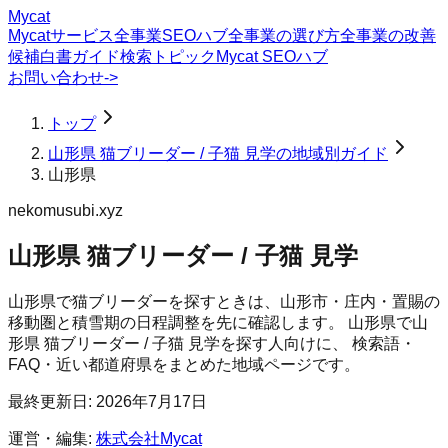
Mycat
Mycatサービス
全事業SEOハブ
全事業の選び方
全事業の改善
候補
白書
ガイド
検索トピック
Mycat SEOハブ
お問い合わせ
->
トップ
山形県 猫ブリーダー / 子猫 見学の地域別ガイド
山形県
nekomusubi.xyz
山形県 猫ブリーダー / 子猫 見学
山形県で猫ブリーダーを探すときは、山形市・庄内・置賜の
移動圏と積雪期の日程調整を先に確認します。
山形県
で
山
形県 猫ブリーダー / 子猫 見学
を探す人向けに、 検索語・
FAQ・近い都道府県をまとめた地域ページです。
最終更新日:
2026年7月17日
運営・編集:
株式会社Mycat