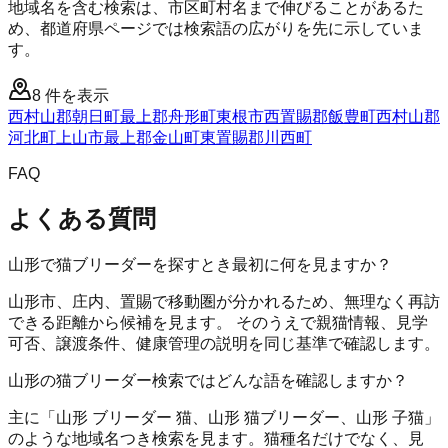
地域名を含む検索は、市区町村名まで伸びることがあるた
め、都道府県ページでは検索語の広がりを先に示していま
す。
8
件を表示
西村山郡朝日町
最上郡舟形町
東根市
西置賜郡飯豊町
西村山郡
河北町
上山市
最上郡金山町
東置賜郡川西町
FAQ
よくある質問
山形で猫ブリーダーを探すとき最初に何を見ますか？
山形市、庄内、置賜で移動圏が分かれるため、無理なく再訪
できる距離から候補を見ます。 そのうえで親猫情報、見学
可否、譲渡条件、健康管理の説明を同じ基準で確認します。
山形の猫ブリーダー検索ではどんな語を確認しますか？
主に「山形 ブリーダー 猫、山形 猫ブリーダー、山形 子猫」
のような地域名つき検索を見ます。猫種名だけでなく、見