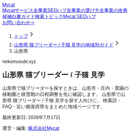
Mycat
Mycatサービス
全事業SEOハブ
全事業の選び方
全事業の改善
候補
白書
ガイド
検索トピック
Mycat SEOハブ
お問い合わせ
->
トップ
山形県 猫ブリーダー / 子猫 見学の地域別ガイド
山形県
nekomusubi.xyz
山形県 猫ブリーダー / 子猫 見学
山形県で猫ブリーダーを探すときは、山形市・庄内・置賜の
移動圏と積雪期の日程調整を先に確認します。
山形県
で
山
形県 猫ブリーダー / 子猫 見学
を探す人向けに、 検索語・
FAQ・近い都道府県をまとめた地域ページです。
最終更新日:
2026年7月17日
運営・編集:
株式会社Mycat