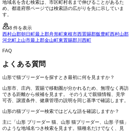
地域名を含む検索は、市区町村名まで伸びることがあるた
め、都道府県ページでは検索語の広がりを先に示していま
す。
8
件を表示
西村山郡朝日町
最上郡舟形町
東根市
西置賜郡飯豊町
西村山郡
河北町
上山市
最上郡金山町
東置賜郡川西町
FAQ
よくある質問
山形で猫ブリーダーを探すとき最初に何を見ますか？
山形市、庄内、置賜で移動圏が分かれるため、無理なく再訪
できる距離から候補を見ます。 そのうえで親猫情報、見学
可否、譲渡条件、健康管理の説明を同じ基準で確認します。
山形の猫ブリーダー検索ではどんな語を確認しますか？
主に「山形 ブリーダー 猫、山形 猫ブリーダー、山形 子猫」
のような地域名つき検索を見ます。猫種名だけでなく、見