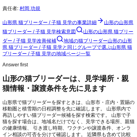
責任者:
村岡 功規
山形県 猫ブリーダー / 子猫 見学
の事業詳細
山形の山形県
猫ブリーダー / 子猫 見学検索意図
山形の山形県 猫ブリー
ダー / 子猫 見学改善候補
地域の猫ブリーダー
山形の山形
県 猫ブリーダー / 子猫 見学と同じグループで選ぶ
山形県 猫
ブリーダー / 子猫 見学の地域ページ一覧
Answer first
山形の猫ブリーダーは、見学場所・親
猫情報・譲渡条件を先に見ます
山形県で猫ブリーダーを探すときは、山形市・庄内・置賜の
移動圏と積雪期の日程調整を先に確認します。
山形県内で
再訪しやすい猫ブリーダー候補を探す検索です。
山形
で子
猫を探す場合は、地域名だけでなく、見学できる場所、親猫
の健康情報、 引き渡し時期、ワクチンや譲渡条件、オンラ
イン相談の可否を分けて確認します。 近隣県も含めて比較