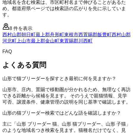
地域名を含む検索は、市区町村名まで伸びることがあるた
め、都道府県ページでは検索語の広がりを先に示していま
す。
8
件を表示
西村山郡朝日町
最上郡舟形町
東根市
西置賜郡飯豊町
西村山郡
河北町
上山市
最上郡金山町
東置賜郡川西町
FAQ
よくある質問
山形で猫ブリーダーを探すとき最初に何を見ますか？
山形市、庄内、置賜で移動圏が分かれるため、無理なく再訪
できる距離から候補を見ます。 そのうえで親猫情報、見学
可否、譲渡条件、健康管理の説明を同じ基準で確認します。
山形の猫ブリーダー検索ではどんな語を確認しますか？
主に「山形 ブリーダー 猫、山形 猫ブリーダー、山形 子猫」
のような地域名つき検索を見ます。猫種名だけでなく、見