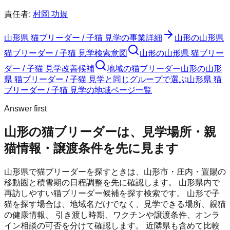
責任者:
村岡 功規
山形県 猫ブリーダー / 子猫 見学
の事業詳細
山形の山形県
猫ブリーダー / 子猫 見学検索意図
山形の山形県 猫ブリー
ダー / 子猫 見学改善候補
地域の猫ブリーダー
山形の山形
県 猫ブリーダー / 子猫 見学と同じグループで選ぶ
山形県 猫
ブリーダー / 子猫 見学の地域ページ一覧
Answer first
山形の猫ブリーダーは、見学場所・親
猫情報・譲渡条件を先に見ます
山形県で猫ブリーダーを探すときは、山形市・庄内・置賜の
移動圏と積雪期の日程調整を先に確認します。
山形県内で
再訪しやすい猫ブリーダー候補を探す検索です。
山形
で子
猫を探す場合は、地域名だけでなく、見学できる場所、親猫
の健康情報、 引き渡し時期、ワクチンや譲渡条件、オンラ
イン相談の可否を分けて確認します。 近隣県も含めて比較