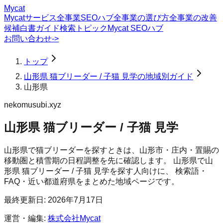
Mycat
Mycatサービス
全事業SEOハブ
全事業の選び方
全事業の改善
候補
白書
ガイド
検索トピック
Mycat SEOハブ
お問い合わせ
->
トップ
山形県 猫ブリーダー / 子猫 見学の地域別ガイド
山形県
nekomusubi.xyz
山形県 猫ブリーダー / 子猫 見学
山形県で猫ブリーダーを探すときは、山形市・庄内・置賜の
移動圏と積雪期の日程調整を先に確認します。
山形県
で
山
形県 猫ブリーダー / 子猫 見学
を探す人向けに、 検索語・
FAQ・近い都道府県をまとめた地域ページです。
最終更新日:
2026年7月17日
運営・編集:
株式会社Mycat