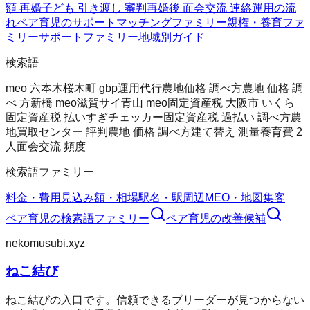
額 再婚
子ども 引き渡し 審判
再婚後 面会交流 連絡
運用の流
れ
ペア育児のサポート
マッチングファミリー
親権・養育ファ
ミリー
サポートファミリー
地域別ガイド
検索語
meo 六本木
桜木町 gbp運用代行
農地価格 調べ方
農地 価格 調
べ 方
新橋 meo
滋賀サイ
青山 meo
固定資産税 大阪市 いくら
固定資産税 払いすぎチェッカー
固定資産税 過払い 調べ方
農
地買取センター 評判
農地 価格 調べ方
建て替え 測量
養育費 2
人
面会交流 頻度
検索語ファミリー
料金・費用
見込み額・相場
駅名・駅周辺
MEO・地図集客
ペア育児
の検索語ファミリー
ペア育児
の改善候補
nekomusubi.xyz
ねこ結び
ねこ結びの入口です。信頼できるブリーダーが見つからない