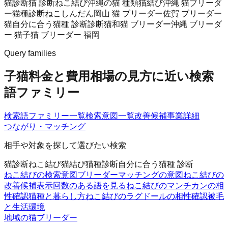
猫診断
猫 診断
ねこ結び
沖縄の猫 種類
猫結び
沖縄 猫ブリーダ
ー
猫種診断
ねこしんだん
岡山 猫 ブリーダー
佐賀 ブリーダー
猫
自分に合う猫種 診断
診断猫
和猫 ブリーダー
沖縄 ブリーダ
ー 猫
子猫 ブリーダー 福岡
Query families
子猫料金と費用相場の見方に近い検索
語ファミリー
検索語ファミリー一覧
検索意図一覧
改善候補
事業詳細
つながり・マッチング
相手や対象を探して選びたい検索
猫診断
ねこ結び
猫結び
猫種診断
自分に合う猫種 診断
ねこ結びの検索意図
ブリーダーマッチングの意図
ねこ結びの
改善候補
表示回数のある語を見る
ねこ結びのマンチカンの相
性確認
猫種と暮らし方
ねこ結びのラグドールの相性確認
被毛
と生活環境
地域の猫ブリーダー