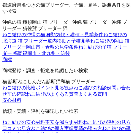
都道府県名つきの猫ブリーダー、子猫、見学、譲渡条件を探
す検索
沖縄の猫 種類
岡山 猫 ブリーダー
沖縄 猫ブリーダー
沖縄 ブ
リーダー 猫
佐賀 ブリーダー 猫
ねこ結びの沖縄の猫 種類
気候・猫種・見学条件
ねこ結びの
北海道 猫 ブリーダー
道内移動と子猫見学
ねこ結びの岡山 猫
ブリーダー
岡山市・倉敷の見学条件
ねこ結びの子猫 ブリー
ダー 福岡
福岡市・北九州・筑後
商標
商標登録・調査・拒絶を確認したい検索
猫 診断
ねこしんだん
診断猫
和猫 ブリーダー
ねこ結びの比較ポイント
見る観点
ねこ結びの相談例
問い合わ
せ前の確認
ねこ結びのよくある質問
よくある質問
安心材料
信頼・実績・評判を確認したい検索
ねこ結びの安心材料
不安を減らす材料
ねこ結びの評判の見方
口コミの見方
ねこ結びの導入実績
実績の読み方
ねこ結びの導