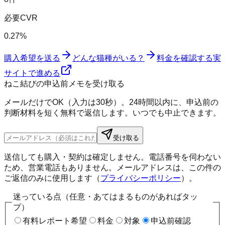
必要CVR
0.27%
購入希望を送る
どんな猫種がいる？
料金を確認する
実
サイトで進める
ねこ結びの申込前メモを受け取る
メールだけでOK（入力は30秒）。24時間以内に、申込前の
判断材料を短く無料で返信します。いつでも中止できます。
受け取る
送信しても購入・契約は確定しません。電話番号を伺わない
ため、営業電話もありません。メールアドレスは、この件の
ご返信のみに使用します（
プライバシーポリシー
）。
迷っている点（任意・あてはまるものがあればタッ
プ）
有料レポート希望
料金
対象
申込前確認