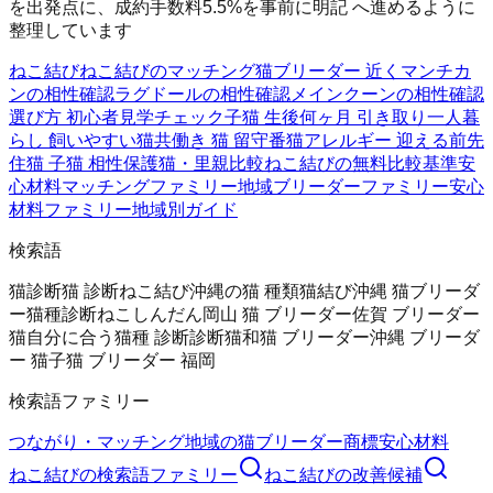
を出発点に、成約手数料5.5%を事前に明記 へ進めるように
整理しています
ねこ結び
ねこ結びのマッチング
猫ブリーダー 近く
マンチカ
ンの相性確認
ラグドールの相性確認
メインクーンの相性確認
選び方 初心者
見学チェック
子猫 生後何ヶ月 引き取り
一人暮
らし 飼いやすい猫
共働き 猫 留守番
猫アレルギー 迎える前
先
住猫 子猫 相性
保護猫・里親比較
ねこ結びの無料
比較基準
安
心材料
マッチングファミリー
地域ブリーダーファミリー
安心
材料ファミリー
地域別ガイド
検索語
猫診断
猫 診断
ねこ結び
沖縄の猫 種類
猫結び
沖縄 猫ブリーダ
ー
猫種診断
ねこしんだん
岡山 猫 ブリーダー
佐賀 ブリーダー
猫
自分に合う猫種 診断
診断猫
和猫 ブリーダー
沖縄 ブリーダ
ー 猫
子猫 ブリーダー 福岡
検索語ファミリー
つながり・マッチング
地域の猫ブリーダー
商標
安心材料
ねこ結び
の検索語ファミリー
ねこ結び
の改善候補