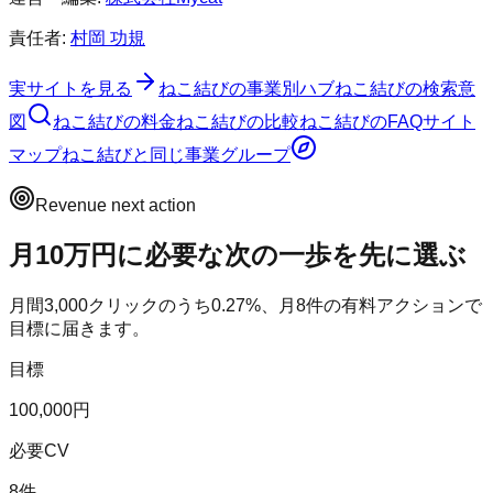
責任者:
村岡 功規
実サイトを見る
ねこ結び
の事業別ハブ
ねこ結び
の検索意
図
ねこ結び
の料金
ねこ結び
の比較
ねこ結び
のFAQ
サイト
マップ
ねこ結び
と同じ事業グループ
Revenue next action
月10万円に必要な次の一歩を先に選ぶ
月間
3,000
クリックのうち
0.27
%、月
8
件の有料アクションで
目標に届きます。
目標
100,000円
必要CV
8件