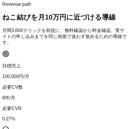
Revenue path
ねこ結び
を月10万円に近づける導線
月間
3,000
クリックを前提に、無料確認から料金確認、実サ
イトの申し込みまでを同じ画面で迷わず進めるための導線で
す。
目標売上
100,000
円/月
必要CV数
8
件/月
必要CVR
0.27
%