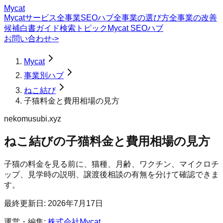
Mycat
Mycatサービス
全事業SEOハブ
全事業の選び方
全事業の改善
候補
白書
ガイド
検索トピック
Mycat SEOハブ
お問い合わせ
->
Mycat
事業別ハブ
ねこ結び
子猫料金と費用相場の見方
nekomusubi.xyz
ねこ結び
の
子猫料金と費用相場の見方
子猫の料金を見る前に、猫種、月齢、ワクチン、マイクロチ
ップ、見学時の説明、譲渡後相談の有無を分けて確認できま
す。
最終更新日:
2026年7月17日
運営・編集:
株式会社Mycat