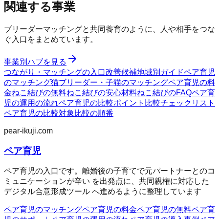
関連する事業
ブリーダーマッチングと共同養育のように、人や相手をつな
ぐ入口をまとめています。
事業別ハブを見る
つながり・マッチングの入口
改善候補
地域別ガイド
ペア育児
のマッチング
猫ブリーダー・子猫のマッチング
ペア育児の料
金
ねこ結びの無料
ねこ結びの安心材料
ねこ結びのFAQ
ペア育
児の運用の流れ
ペア育児の比較ポイント
比較チェックリスト
ペア育児の比較対象
比較の順番
pear-ikuji.com
ペア育児
ペア育児の入口です。離婚後の子育てで元パートナーとのコ
ミュニケーションが辛い を出発点に、共同親権に対応した
デジタル合意形成ツール へ進めるように整理しています
ペア育児のマッチング
ペア育児の料金
ペア育児の無料
ペア育