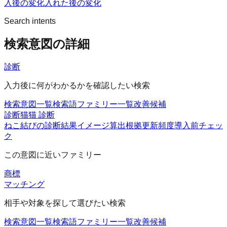
入後の変化
入れた後の変化
Search intents
検索意図の詳細
診断
入力後に何がわかるかを確認したい検索
検索意図一覧
検索語ファミリー一覧
改善候補
診断猫
猫 診断
ねこ結びの診断
結果イメージ
算出根拠
更新頻度
導入前チェッ
ク
この意図に近いファミリー
商標
マッチング
相手や対象を探して選びたい検索
検索意図一覧
検索語ファミリー一覧
改善候補