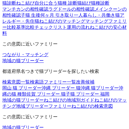
猫診断
ねこ結び
自分に合う猫種 診断
猫結び
猫種診断
マンチカンの相性確認
ラグドールの相性確認
メインクーンの
相性確認
子猫 生後何ヶ月 引き取り
一人暮らし・共働き
猫ア
レルギー・先住猫
ねこ結びのマッチング
マッチングファミリ
ー
比較基準
比較チェックリスト
運用の流れ
ねこ結びの安心材
料
この意図に近いファミリー
つながり・マッチング
地域の猫ブリーダー
都道府県名つきで猫ブリーダーを探したい検索
検索意図一覧
検索語ファミリー一覧
改善候補
岡山 猫 ブリーダー
沖縄 ブリーダー 猫
沖縄 猫ブリーダー
沖
縄の猫 種類
佐賀 ブリーダー 猫
子猫 ブリーダー 福岡
地域の猫ブリーダー
ねこ結びの地域別ガイド
ねこ結びのマッ
チング
地域ブリーダーファミリー
ねこ結びの検索意図
この意図に近いファミリー
地域の猫ブリーダー