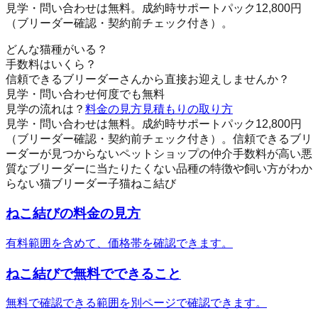
見学・問い合わせは無料。成約時サポートパック12,800円
（ブリーダー確認・契約前チェック付き）。
どんな猫種がいる？
手数料はいくら？
信頼できるブリーダーさんから直接お迎えしませんか？
見学・問い合わせ何度でも無料
見学の流れは？
料金の見方
見積もりの取り方
見学・問い合わせは無料。成約時サポートパック12,800円
（ブリーダー確認・契約前チェック付き）。
信頼できるブリ
ーダーが見つからない
ペットショップの仲介手数料が高い
悪
質なブリーダーに当たりたくない
品種の特徴や飼い方がわか
らない
猫
ブリーダー
子猫
ねこ結び
ねこ結び
の料金の見方
有料範囲を含めて、価格帯を確認できます。
ねこ結び
で無料でできること
無料で確認できる範囲を別ページで確認できます。