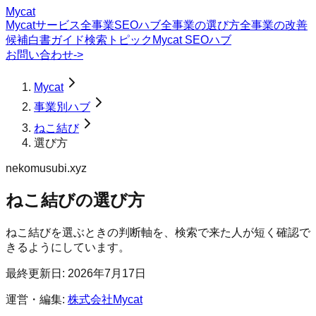
Mycat
Mycatサービス
全事業SEOハブ
全事業の選び方
全事業の改善
候補
白書
ガイド
検索トピック
Mycat SEOハブ
お問い合わせ
->
Mycat
事業別ハブ
ねこ結び
選び方
nekomusubi.xyz
ねこ結び
の
選び方
ねこ結びを選ぶときの判断軸を、検索で来た人が短く確認で
きるようにしています。
最終更新日:
2026年7月17日
運営・編集:
株式会社Mycat