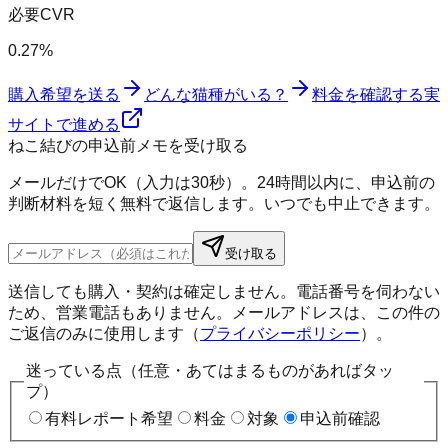
必要CVR
0.27%
購入希望を送る
どんな猫種がいる？
料金を確認する
実
サイトで進める
ねこ結びの申込前メモを受け取る
メールだけでOK（入力は30秒）。24時間以内に、申込前の
判断材料を短く無料で返信します。いつでも中止できます。
受け取る
送信しても購入・契約は確定しません。電話番号を伺わない
ため、営業電話もありません。メールアドレスは、この件の
ご返信のみに使用します（
プライバシーポリシー
）。
迷っている点（任意・あてはまるものがあればタッ
プ）
有料レポート希望
料金
対象
申込前確認