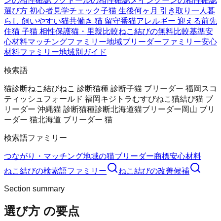
ンの相性確認
ラグドールの相性確認
メインクーンの相性確認
選び方 初心者
見学チェック
子猫 生後何ヶ月 引き取り
一人暮
らし 飼いやすい猫
共働き 猫 留守番
猫アレルギー 迎える前
先
住猫 子猫 相性
保護猫・里親比較
ねこ結びの無料
比較基準
安
心材料
マッチングファミリー
地域ブリーダーファミリー
安心
材料ファミリー
地域別ガイド
検索語
猫診断
ねこ結び
ねこ 診断
猫種 診断
子猫 ブリーダー 福岡
スコ
ティッシュフォールド 福岡
キジトラ
むすびねこ
猫結び
猫 ブ
リーダー 沖縄
猫 診断
猫種診断
北海道猫ブリーダー
岡山 ブリ
ーダー 猫
北海道 ブリーダー 猫
検索語ファミリー
つながり・マッチング
地域の猫ブリーダー
商標
安心材料
ねこ結び
の検索語ファミリー
ねこ結び
の改善候補
Section summary
選び方
の要点