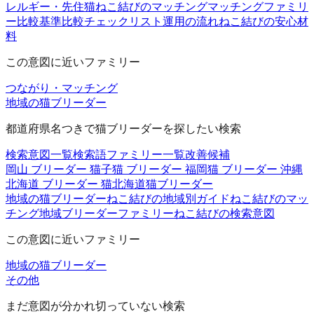
レルギー・先住猫
ねこ結びのマッチング
マッチングファミリ
ー
比較基準
比較チェックリスト
運用の流れ
ねこ結びの安心材
料
この意図に近いファミリー
つながり・マッチング
地域の猫ブリーダー
都道府県名つきで猫ブリーダーを探したい検索
検索意図一覧
検索語ファミリー一覧
改善候補
岡山 ブリーダー 猫
子猫 ブリーダー 福岡
猫 ブリーダー 沖縄
北海道 ブリーダー 猫
北海道猫ブリーダー
地域の猫ブリーダー
ねこ結びの地域別ガイド
ねこ結びのマッ
チング
地域ブリーダーファミリー
ねこ結びの検索意図
この意図に近いファミリー
地域の猫ブリーダー
その他
まだ意図が分かれ切っていない検索