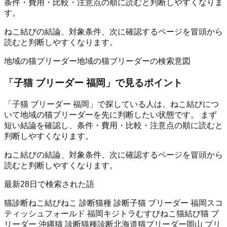
条件・費用・比較・注意点の順に読むと判断しやすくなりま
す。
ねこ結びの結論、対象条件、次に確認するページを冒頭から
読むと判断しやすくなります。
地域の猫ブリーダー
地域の猫ブリーダーの検索意図
「
子猫 ブリーダー 福岡
」で見るポイント
「子猫 ブリーダー 福岡」で探している人は、ねこ結びにつ
いて地域の猫ブリーダーを先に判断したい状態です。 まず
短い結論を確認し、条件・費用・比較・注意点の順に読むと
判断しやすくなります。
ねこ結びの結論、対象条件、次に確認するページを冒頭から
読むと判断しやすくなります。
最新28日で検索された語
猫診断
ねこ結び
ねこ 診断
猫種 診断
子猫 ブリーダー 福岡
スコ
ティッシュフォールド 福岡
キジトラ
むすびねこ
猫結び
猫 ブ
リーダー 沖縄
猫 診断
猫種診断
北海道猫ブリーダー
岡山 ブリ