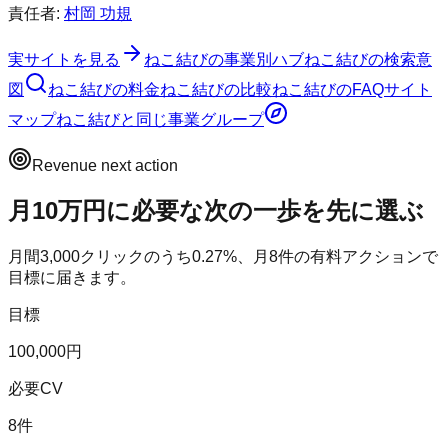
責任者:
村岡 功規
実サイトを見る
ねこ結び
の事業別ハブ
ねこ結び
の検索意
図
ねこ結び
の料金
ねこ結び
の比較
ねこ結び
のFAQ
サイト
マップ
ねこ結び
と同じ事業グループ
Revenue next action
月10万円に必要な次の一歩を先に選ぶ
月間
3,000
クリックのうち
0.27
%、月
8
件の有料アクションで
目標に届きます。
目標
100,000円
必要CV
8件