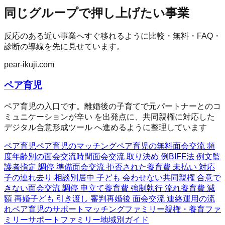
同じグループで押し上げたい事業
反応のある近い事業へすぐ移れるように比較・無料・FAQ・
診断の導線を先に見せています。
pear-ikuji.com
ペア育児
ペア育児の入口です。離婚後の子育てで元パートナーとのコ
ミュニケーションが辛い を出発点に、共同親権に対応した
デジタル合意形成ツール へ進めるように整理しています
ペア育児
ペア育児のマッチング
ペア育児の無料
面会交流 頻
度
年齢別の面会交流時間
面会交流 取り決め 例
BIFF法 例文
監
護者指定 調停 準備
面会交流 拒否された
養育費 未払い 対応
子の連れ去り 相談
別居中 子ども 会わせない
共同親権 合意で
きない
面会交流 調停 申立て
養育費 強制執行 流れ
養育費 減
額 再婚
子ども 引き渡し 審判
再婚後 面会交流 連絡
運用の流
れ
ペア育児のサポート
マッチングファミリー
親権・養育ファ
ミリー
サポートファミリー
地域別ガイド