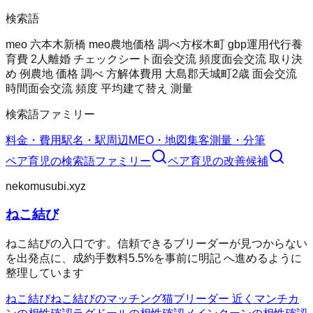
検索語
meo 六本木
新橋 meo
農地価格 調べ方
桜木町 gbp運用代行
養
育費 2人
離婚 チェックシート
面会交流 頻度
面会交流 取り決
め 例
農地 価格 調べ 方
解体費用 大島郡天城町
2歳 面会交流
時間
面会交流 頻度 平均
建て替え 測量
検索語ファミリー
料金・費用
駅名・駅周辺
MEO・地図集客
測量・分筆
ペア育児
の検索語ファミリー
ペア育児
の改善候補
nekomusubi.xyz
ねこ結び
ねこ結びの入口です。信頼できるブリーダーが見つからない
を出発点に、成約手数料5.5%を事前に明記 へ進めるように
整理しています
ねこ結び
ねこ結びのマッチング
猫ブリーダー 近く
マンチカ