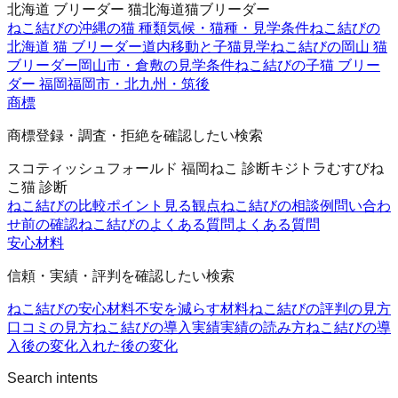
北海道 ブリーダー 猫
北海道猫ブリーダー
ねこ結びの沖縄の猫 種類
気候・猫種・見学条件
ねこ結びの
北海道 猫 ブリーダー
道内移動と子猫見学
ねこ結びの岡山 猫
ブリーダー
岡山市・倉敷の見学条件
ねこ結びの子猫 ブリー
ダー 福岡
福岡市・北九州・筑後
商標
商標登録・調査・拒絶を確認したい検索
スコティッシュフォールド 福岡
ねこ 診断
キジトラ
むすびね
こ
猫 診断
ねこ結びの比較ポイント
見る観点
ねこ結びの相談例
問い合わ
せ前の確認
ねこ結びのよくある質問
よくある質問
安心材料
信頼・実績・評判を確認したい検索
ねこ結びの安心材料
不安を減らす材料
ねこ結びの評判の見方
口コミの見方
ねこ結びの導入実績
実績の読み方
ねこ結びの導
入後の変化
入れた後の変化
Search intents