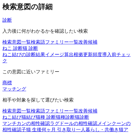
検索意図の詳細
診断
入力後に何がわかるかを確認したい検索
検索意図一覧
検索語ファミリー一覧
改善候補
ねこ 診断
猫 診断
ねこ結びの診断
結果イメージ
算出根拠
更新頻度
導入前チェッ
ク
この意図に近いファミリー
商標
マッチング
相手や対象を探して選びたい検索
検索意図一覧
検索語ファミリー一覧
改善候補
ねこ結び
猫結び
猫種 診断
猫種診断
猫診断
マンチカンの相性確認
ラグドールの相性確認
メインクーンの
相性確認
子猫 生後何ヶ月 引き取り
一人暮らし・共働き
猫ア