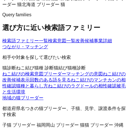
ーダー 猫
北海道 ブリーダー 猫
Query families
選び方に近い検索語ファミリー
検索語ファミリー一覧
検索意図一覧
改善候補
事業詳細
つながり・マッチング
相手や対象を探して選びたい検索
猫診断
ねこ結び
猫種 診断
猫結び
猫種診断
ねこ結びの検索意図
ブリーダーマッチングの意図
ねこ結びの
改善候補
表示回数のある語を見る
ねこ結びのマンチカンの相
性確認
猫種と暮らし方
ねこ結びのラグドールの相性確認
被毛
と生活環境
地域の猫ブリーダー
都道府県名つきの猫ブリーダー、子猫、見学、譲渡条件を探
す検索
子猫 ブリーダー 福岡
岡山 ブリーダー 猫
猫 ブリーダー 沖縄