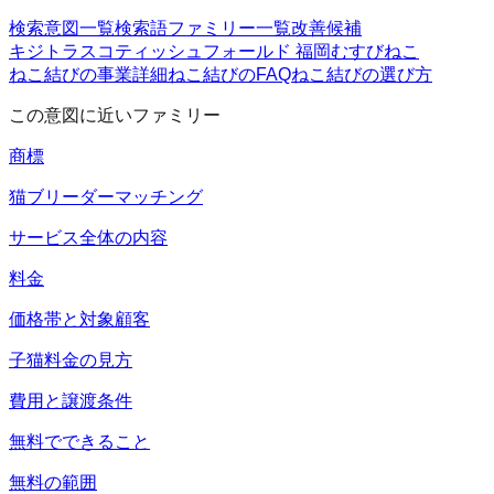
検索意図一覧
検索語ファミリー一覧
改善候補
キジトラ
スコティッシュフォールド 福岡
むすびねこ
ねこ結びの事業詳細
ねこ結びのFAQ
ねこ結びの選び方
この意図に近いファミリー
商標
猫ブリーダーマッチング
サービス全体の内容
料金
価格帯と対象顧客
子猫料金の見方
費用と譲渡条件
無料でできること
無料の範囲