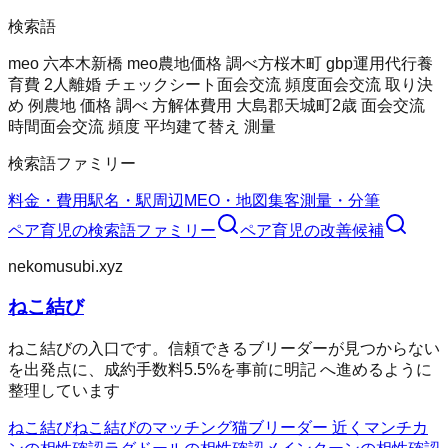
検索語
meo 六本木
新橋 meo
農地価格 調べ方
桜木町 gbp運用代行
養
育費 2人
離婚 チェックシート
面会交流 頻度
面会交流 取り決
め 例
農地 価格 調べ 方
解体費用 大島郡天城町
2歳 面会交流
時間
面会交流 頻度 平均
建て替え 測量
検索語ファミリー
料金・費用
駅名・駅周辺
MEO・地図集客
測量・分筆
ペア育児
の検索語ファミリー
ペア育児
の改善候補
nekomusubi.xyz
ねこ結び
ねこ結びの入口です。信頼できるブリーダーが見つからない
を出発点に、成約手数料5.5%を事前に明記 へ進めるように
整理しています
ねこ結び
ねこ結びのマッチング
猫ブリーダー 近く
マンチカ