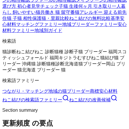
ンの相性確認
ラグドールの相性確認
メインクーンの相性確認
選び方 初心者
見学チェック
子猫 生後何ヶ月 引き取り
一人暮
らし 飼いやすい猫
共働き 猫 留守番
猫アレルギー 迎える前
先
住猫 子猫 相性
保護猫・里親比較
ねこ結びの無料
比較基準
安
心材料
マッチングファミリー
地域ブリーダーファミリー
安心
材料ファミリー
地域別ガイド
検索語
猫診断
ねこ結び
ねこ 診断
猫種 診断
子猫 ブリーダー 福岡
スコ
ティッシュフォールド 福岡
キジトラ
むすびねこ
猫結び
猫 ブ
リーダー 沖縄
猫 診断
猫種診断
北海道猫ブリーダー
岡山 ブリ
ーダー 猫
北海道 ブリーダー 猫
検索語ファミリー
つながり・マッチング
地域の猫ブリーダー
商標
安心材料
ねこ結び
の検索語ファミリー
ねこ結び
の改善候補
Section summary
更新頻度
の要点