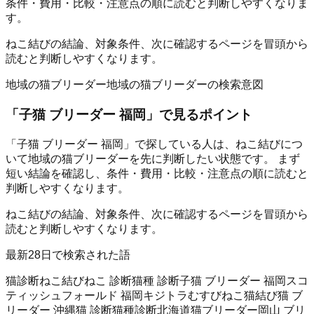
条件・費用・比較・注意点の順に読むと判断しやすくなりま
す。
ねこ結びの結論、対象条件、次に確認するページを冒頭から
読むと判断しやすくなります。
地域の猫ブリーダー
地域の猫ブリーダーの検索意図
「
子猫 ブリーダー 福岡
」で見るポイント
「子猫 ブリーダー 福岡」で探している人は、ねこ結びにつ
いて地域の猫ブリーダーを先に判断したい状態です。 まず
短い結論を確認し、条件・費用・比較・注意点の順に読むと
判断しやすくなります。
ねこ結びの結論、対象条件、次に確認するページを冒頭から
読むと判断しやすくなります。
最新28日で検索された語
猫診断
ねこ結び
ねこ 診断
猫種 診断
子猫 ブリーダー 福岡
スコ
ティッシュフォールド 福岡
キジトラ
むすびねこ
猫結び
猫 ブ
リーダー 沖縄
猫 診断
猫種診断
北海道猫ブリーダー
岡山 ブリ