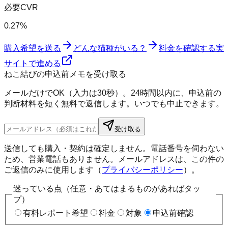
必要CVR
0.27%
購入希望を送る
どんな猫種がいる？
料金を確認する
実
サイトで進める
ねこ結びの申込前メモを受け取る
メールだけでOK（入力は30秒）。24時間以内に、申込前の
判断材料を短く無料で返信します。いつでも中止できます。
受け取る
送信しても購入・契約は確定しません。電話番号を伺わない
ため、営業電話もありません。メールアドレスは、この件の
ご返信のみに使用します（
プライバシーポリシー
）。
迷っている点（任意・あてはまるものがあればタッ
プ）
有料レポート希望
料金
対象
申込前確認