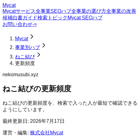
Mycat
Mycatサービス
全事業SEOハブ
全事業の選び方
全事業の改善
候補
白書
ガイド
検索トピック
Mycat SEOハブ
お問い合わせ
->
Mycat
事業別ハブ
ねこ結び
更新頻度
nekomusubi.xyz
ねこ結び
の
更新頻度
ねこ結びの更新頻度を、検索で入った人が最短で確認できる
ようにしています。
最終更新日:
2026年7月17日
運営・編集:
株式会社Mycat