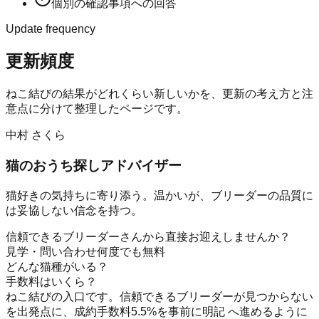
個別の確認事項への回答
Update frequency
更新頻度
ねこ結び
の結果がどれくらい新しいかを、更新の考え方と注
意点に分けて整理したページです。
中村 さくら
猫のおうち探しアドバイザー
猫好きの気持ちに寄り添う。温かいが、ブリーダーの品質に
は妥協しない信念を持つ。
信頼できるブリーダーさんから直接お迎えしませんか？
見学・問い合わせ何度でも無料
どんな猫種がいる？
手数料はいくら？
ねこ結びの入口です。信頼できるブリーダーが見つからない
を出発点に、成約手数料5.5%を事前に明記 へ進めるように