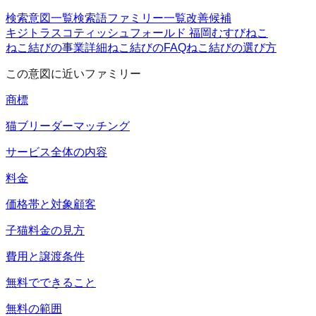
検索意図一覧
検索語ファミリー一覧
改善候補
キジトラ
スコティッシュフォールド 福岡
むすびねこ
ねこ結びの事業詳細
ねこ結びのFAQ
ねこ結びの選び方
この意図に近いファミリー
商標
猫ブリーダーマッチング
サービス全体の内容
料金
価格帯と対象顧客
子猫料金の見方
費用と譲渡条件
無料でできること
無料の範囲