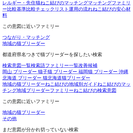
レルギー・先住猫
ねこ結びのマッチング
マッチングファミリ
ー
比較基準
比較チェックリスト
運用の流れ
ねこ結びの安心材
料
この意図に近いファミリー
つながり・マッチング
地域の猫ブリーダー
都道府県名つきで猫ブリーダーを探したい検索
検索意図一覧
検索語ファミリー一覧
改善候補
岡山 ブリーダー 猫
子猫 ブリーダー 福岡
猫 ブリーダー 沖縄
北海道 ブリーダー 猫
北海道猫ブリーダー
地域の猫ブリーダー
ねこ結びの地域別ガイド
ねこ結びのマッ
チング
地域ブリーダーファミリー
ねこ結びの検索意図
この意図に近いファミリー
地域の猫ブリーダー
その他
まだ意図が分かれ切っていない検索