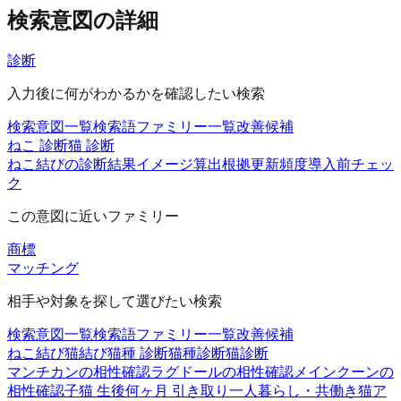
検索意図の詳細
診断
入力後に何がわかるかを確認したい検索
検索意図一覧
検索語ファミリー一覧
改善候補
ねこ 診断
猫 診断
ねこ結びの診断
結果イメージ
算出根拠
更新頻度
導入前チェッ
ク
この意図に近いファミリー
商標
マッチング
相手や対象を探して選びたい検索
検索意図一覧
検索語ファミリー一覧
改善候補
ねこ結び
猫結び
猫種 診断
猫種診断
猫診断
マンチカンの相性確認
ラグドールの相性確認
メインクーンの
相性確認
子猫 生後何ヶ月 引き取り
一人暮らし・共働き
猫ア