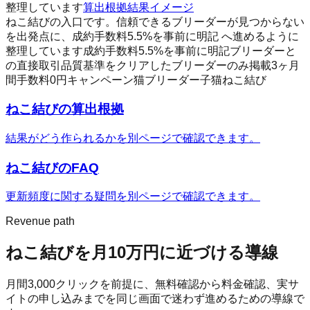
整理しています
算出根拠
結果イメージ
ねこ結びの入口です。信頼できるブリーダーが見つからない
を出発点に、成約手数料5.5%を事前に明記 へ進めるように
整理しています
成約手数料5.5%を事前に明記
ブリーダーと
の直接取引
品質基準をクリアしたブリーダーのみ掲載
3ヶ月
間手数料0円キャンペーン
猫
ブリーダー
子猫
ねこ結び
ねこ結び
の算出根拠
結果がどう作られるかを別ページで確認できます。
ねこ結び
のFAQ
更新頻度に関する疑問を別ページで確認できます。
Revenue path
ねこ結び
を月10万円に近づける導線
月間
3,000
クリックを前提に、無料確認から料金確認、実サ
イトの申し込みまでを同じ画面で迷わず進めるための導線で