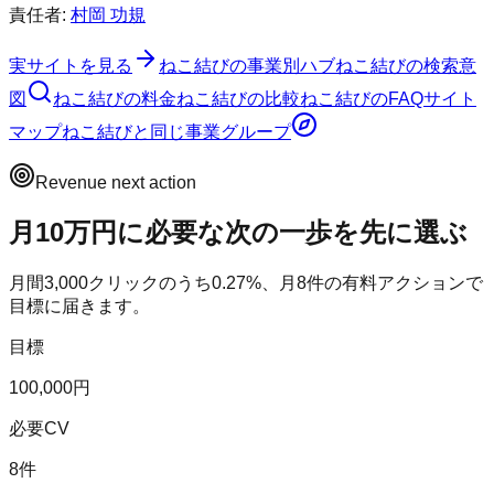
責任者:
村岡 功規
実サイトを見る
ねこ結び
の事業別ハブ
ねこ結び
の検索意
図
ねこ結び
の料金
ねこ結び
の比較
ねこ結び
のFAQ
サイト
マップ
ねこ結び
と同じ事業グループ
Revenue next action
月10万円に必要な次の一歩を先に選ぶ
月間
3,000
クリックのうち
0.27
%、月
8
件の有料アクションで
目標に届きます。
目標
100,000円
必要CV
8件