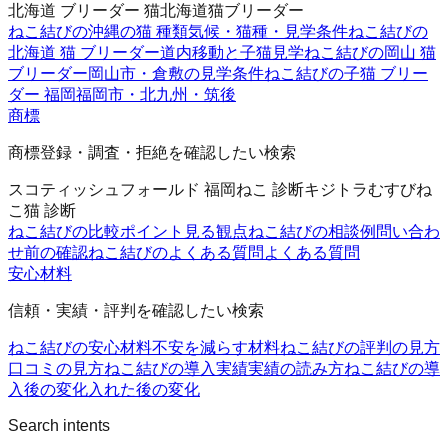
北海道 ブリーダー 猫
北海道猫ブリーダー
ねこ結びの沖縄の猫 種類
気候・猫種・見学条件
ねこ結びの
北海道 猫 ブリーダー
道内移動と子猫見学
ねこ結びの岡山 猫
ブリーダー
岡山市・倉敷の見学条件
ねこ結びの子猫 ブリー
ダー 福岡
福岡市・北九州・筑後
商標
商標登録・調査・拒絶を確認したい検索
スコティッシュフォールド 福岡
ねこ 診断
キジトラ
むすびね
こ
猫 診断
ねこ結びの比較ポイント
見る観点
ねこ結びの相談例
問い合わ
せ前の確認
ねこ結びのよくある質問
よくある質問
安心材料
信頼・実績・評判を確認したい検索
ねこ結びの安心材料
不安を減らす材料
ねこ結びの評判の見方
口コミの見方
ねこ結びの導入実績
実績の読み方
ねこ結びの導
入後の変化
入れた後の変化
Search intents