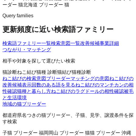
ーダー 猫
北海道 ブリーダー 猫
Query families
更新頻度に近い検索語ファミリー
検索語ファミリー一覧
検索意図一覧
改善候補
事業詳細
つながり・マッチング
相手や対象を探して選びたい検索
猫診断
ねこ結び
猫種 診断
猫結び
猫種診断
ねこ結びの検索意図
ブリーダーマッチングの意図
ねこ結びの
改善候補
表示回数のある語を見る
ねこ結びのマンチカンの相
性確認
猫種と暮らし方
ねこ結びのラグドールの相性確認
被毛
と生活環境
地域の猫ブリーダー
都道府県名つきの猫ブリーダー、子猫、見学、譲渡条件を探
す検索
子猫 ブリーダー 福岡
岡山 ブリーダー 猫
猫 ブリーダー 沖縄