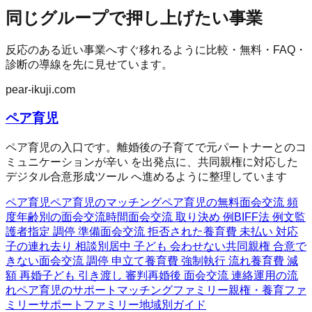
同じグループで押し上げたい事業
反応のある近い事業へすぐ移れるように比較・無料・FAQ・
診断の導線を先に見せています。
pear-ikuji.com
ペア育児
ペア育児の入口です。離婚後の子育てで元パートナーとのコ
ミュニケーションが辛い を出発点に、共同親権に対応した
デジタル合意形成ツール へ進めるように整理しています
ペア育児
ペア育児のマッチング
ペア育児の無料
面会交流 頻
度
年齢別の面会交流時間
面会交流 取り決め 例
BIFF法 例文
監
護者指定 調停 準備
面会交流 拒否された
養育費 未払い 対応
子の連れ去り 相談
別居中 子ども 会わせない
共同親権 合意で
きない
面会交流 調停 申立て
養育費 強制執行 流れ
養育費 減
額 再婚
子ども 引き渡し 審判
再婚後 面会交流 連絡
運用の流
れ
ペア育児のサポート
マッチングファミリー
親権・養育ファ
ミリー
サポートファミリー
地域別ガイド