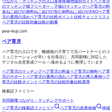
つながり・マッチングの入口
改善候補
地域別ガイド
ペア育児
のマッチング
猫ブリーダー・子猫のマッチング
ペア育児の料
金
ねこ結びの無料
ねこ結びの安心材料
ねこ結びのFAQ
ペア育
児の運用の流れ
ペア育児の比較ポイント
比較チェックリスト
ペア育児の比較対象
比較の順番
pear-ikuji.com
ペア育児
ペア育児の入口です。離婚後の子育てで元パートナーとのコ
ミュニケーションが辛い を出発点に、共同親権に対応した
デジタル合意形成ツール へ進めるように整理しています
ペア育児のマッチング
ペア育児の料金
ペア育児の無料
ペア育
児のサポート
ペア育児の運用の流れ
ペア育児の導入事例
ペア
育児の比較ポイント
ペア育児の比較対象
比較基準
検索語ファミリー
共同親権
つながり・マッチング
サポート
ペア育児
の検索語ファミリー
ペア育児
の改善候補
地域