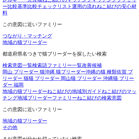
ー
比較基準
比較チェックリスト
運用の流れ
ねこ結びの安心材
料
この意図に近いファミリー
つながり・マッチング
地域の猫ブリーダー
都道府県名つきで猫ブリーダーを探したい検索
検索意図一覧
検索語ファミリー一覧
改善候補
岡山 ブリーダー 猫
沖縄 猫ブリーダー
沖縄の猫 種類
佐賀 ブ
リーダー 猫
猫 ブリーダー 岡山
猫 ブリーダー 沖縄
猫 ブリー
ダー 福岡
地域の猫ブリーダー
ねこ結びの地域別ガイド
ねこ結びのマッ
チング
地域ブリーダーファミリー
ねこ結びの検索意図
この意図に近いファミリー
地域の猫ブリーダー
その他
まだ意図が分かれ切っていない検索