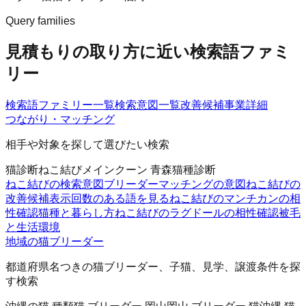
Query families
見積もりの取り方に近い検索語ファミ
リー
検索語ファミリー一覧
検索意図一覧
改善候補
事業詳細
つながり・マッチング
相手や対象を探して選びたい検索
猫診断
ねこ結び
メインクーン 青森
猫種診断
ねこ結びの検索意図
ブリーダーマッチングの意図
ねこ結びの
改善候補
表示回数のある語を見る
ねこ結びのマンチカンの相
性確認
猫種と暮らし方
ねこ結びのラグドールの相性確認
被毛
と生活環境
地域の猫ブリーダー
都道府県名つきの猫ブリーダー、子猫、見学、譲渡条件を探
す検索