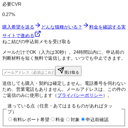
必要CVR
0.27%
購入希望を送る
どんな猫種がいる？
料金を確認する
実
サイトで進める
ねこ結びの申込前メモを受け取る
メールだけでOK（入力は30秒）。24時間以内に、申込前の
判断材料を短く無料で返信します。いつでも中止できます。
受け取る
送信しても購入・契約は確定しません。電話番号を伺わない
ため、営業電話もありません。メールアドレスは、この件の
ご返信のみに使用します（
プライバシーポリシー
）。
迷っている点（任意・あてはまるものがあればタッ
プ）
有料レポート希望
料金
対象
申込前確認