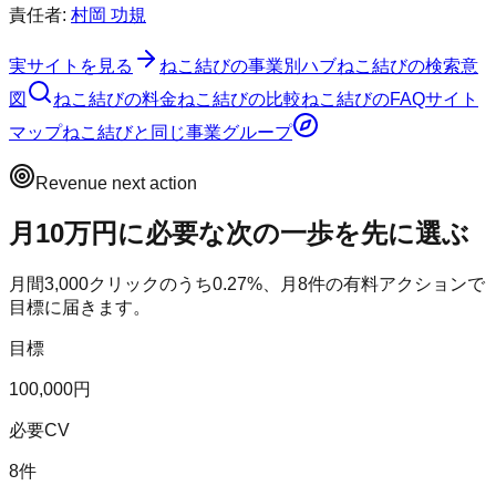
責任者:
村岡 功規
実サイトを見る
ねこ結び
の事業別ハブ
ねこ結び
の検索意
図
ねこ結び
の料金
ねこ結び
の比較
ねこ結び
のFAQ
サイト
マップ
ねこ結び
と同じ事業グループ
Revenue next action
月10万円に必要な次の一歩を先に選ぶ
月間
3,000
クリックのうち
0.27
%、月
8
件の有料アクションで
目標に届きます。
目標
100,000円
必要CV
8件