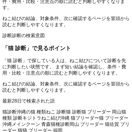
件・費用・比較・注意点の順に読むと判断しやすくなりま
す。
ねこ結びの結論、対象条件、次に確認するページを冒頭から
読むと判断しやすくなります。
診断
診断の検索意図
「
猫 診断
」で見るポイント
「猫 診断」で探している人は、ねこ結びについて診断を先
に判断したい状態です。 まず短い結論を確認し、条件・費
用・比較・注意点の順に読むと判断しやすくなります。
ねこ結びの結論、対象条件、次に確認するページを冒頭から
読むと判断しやすくなります。
最新28日で検索された語
猫診断
沖縄の猫 種類
ねこ 診断
猫 診断
猫 ブリーダー 岡山
猫
種類 診断
キジトラ
ねこ結び
沖縄 猫ブリーダー
猫 ブリーダー
沖縄
メインクーン 青森
猫種診断
岡山 ブリーダー 猫
佐賀 ブリ
ーダー 猫
猫 ブリーダー 福岡