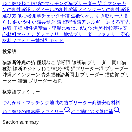
ねこ結び
ねこ結びのマッチング
猫ブリーダー 近く
マンチカ
ンの相性確認
ラグドールの相性確認
メインクーンの相性確認
選び方 初心者
見学チェック
子猫 生後何ヶ月 引き取り
一人暮
らし 飼いやすい猫
共働き 猫 留守番
猫アレルギー 迎える前
先
住猫 子猫 相性
保護猫・里親比較
ねこ結びの無料
比較基準
安
心材料
マッチングファミリー
地域ブリーダーファミリー
安心
材料ファミリー
地域別ガイド
検索語
猫診断
沖縄の猫 種類
ねこ 診断
猫 診断
猫 ブリーダー 岡山
猫
種類 診断
キジトラ
ねこ結び
沖縄 猫ブリーダー
猫 ブリーダー
沖縄
メインクーン 青森
猫種診断
岡山 ブリーダー 猫
佐賀 ブリ
ーダー 猫
猫 ブリーダー 福岡
検索語ファミリー
つながり・マッチング
地域の猫ブリーダー
商標
安心材料
ねこ結び
の検索語ファミリー
ねこ結び
の改善候補
Section summary