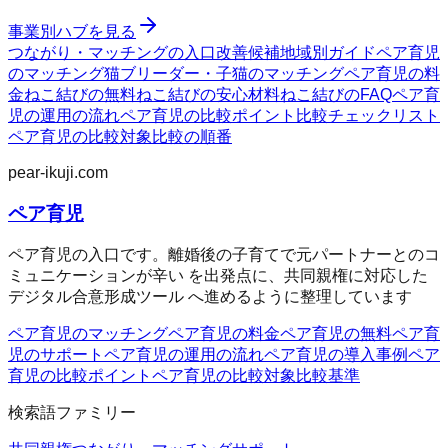
事業別ハブを見る
つながり・マッチングの入口
改善候補
地域別ガイド
ペア育児
のマッチング
猫ブリーダー・子猫のマッチング
ペア育児の料
金
ねこ結びの無料
ねこ結びの安心材料
ねこ結びのFAQ
ペア育
児の運用の流れ
ペア育児の比較ポイント
比較チェックリスト
ペア育児の比較対象
比較の順番
pear-ikuji.com
ペア育児
ペア育児の入口です。離婚後の子育てで元パートナーとのコ
ミュニケーションが辛い を出発点に、共同親権に対応した
デジタル合意形成ツール へ進めるように整理しています
ペア育児のマッチング
ペア育児の料金
ペア育児の無料
ペア育
児のサポート
ペア育児の運用の流れ
ペア育児の導入事例
ペア
育児の比較ポイント
ペア育児の比較対象
比較基準
検索語ファミリー