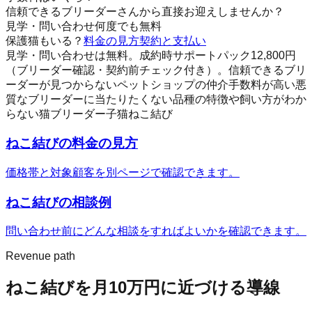
信頼できるブリーダーさんから直接お迎えしませんか？
見学・問い合わせ何度でも無料
保護猫もいる？
料金の見方
契約と支払い
見学・問い合わせは無料。成約時サポートパック12,800円
（ブリーダー確認・契約前チェック付き）。
信頼できるブリ
ーダーが見つからない
ペットショップの仲介手数料が高い
悪
質なブリーダーに当たりたくない
品種の特徴や飼い方がわか
らない
猫
ブリーダー
子猫
ねこ結び
ねこ結びの料金の見方
価格帯と対象顧客を別ページで確認できます。
ねこ結び
の相談例
問い合わせ前にどんな相談をすればよいかを確認できます。
Revenue path
ねこ結び
を月10万円に近づける導線