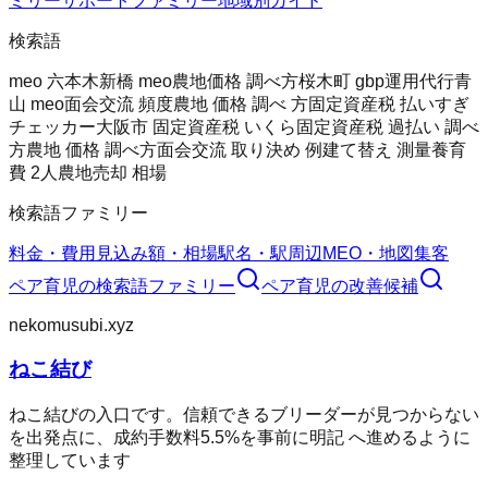
ミリー
サポートファミリー
地域別ガイド
検索語
meo 六本木
新橋 meo
農地価格 調べ方
桜木町 gbp運用代行
青
山 meo
面会交流 頻度
農地 価格 調べ 方
固定資産税 払いすぎ
チェッカー
大阪市 固定資産税 いくら
固定資産税 過払い 調べ
方
農地 価格 調べ方
面会交流 取り決め 例
建て替え 測量
養育
費 2人
農地売却 相場
検索語ファミリー
料金・費用
見込み額・相場
駅名・駅周辺
MEO・地図集客
ペア育児
の検索語ファミリー
ペア育児
の改善候補
nekomusubi.xyz
ねこ結び
ねこ結びの入口です。信頼できるブリーダーが見つからない
を出発点に、成約手数料5.5%を事前に明記 へ進めるように
整理しています