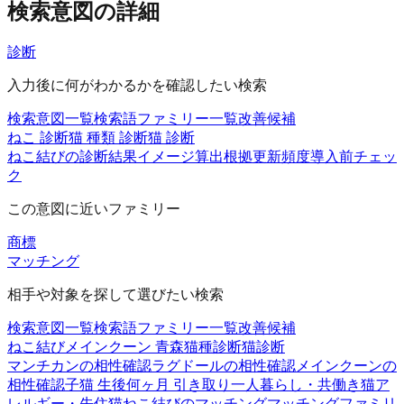
検索意図の詳細
診断
入力後に何がわかるかを確認したい検索
検索意図一覧
検索語ファミリー一覧
改善候補
ねこ 診断
猫 種類 診断
猫 診断
ねこ結びの診断
結果イメージ
算出根拠
更新頻度
導入前チェッ
ク
この意図に近いファミリー
商標
マッチング
相手や対象を探して選びたい検索
検索意図一覧
検索語ファミリー一覧
改善候補
ねこ結び
メインクーン 青森
猫種診断
猫診断
マンチカンの相性確認
ラグドールの相性確認
メインクーンの
相性確認
子猫 生後何ヶ月 引き取り
一人暮らし・共働き
猫ア
レルギー・先住猫
ねこ結びのマッチング
マッチングファミリ