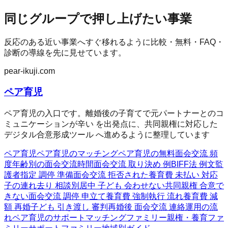
同じグループで押し上げたい事業
反応のある近い事業へすぐ移れるように比較・無料・FAQ・
診断の導線を先に見せています。
pear-ikuji.com
ペア育児
ペア育児の入口です。離婚後の子育てで元パートナーとのコ
ミュニケーションが辛い を出発点に、共同親権に対応した
デジタル合意形成ツール へ進めるように整理しています
ペア育児
ペア育児のマッチング
ペア育児の無料
面会交流 頻
度
年齢別の面会交流時間
面会交流 取り決め 例
BIFF法 例文
監
護者指定 調停 準備
面会交流 拒否された
養育費 未払い 対応
子の連れ去り 相談
別居中 子ども 会わせない
共同親権 合意で
きない
面会交流 調停 申立て
養育費 強制執行 流れ
養育費 減
額 再婚
子ども 引き渡し 審判
再婚後 面会交流 連絡
運用の流
れ
ペア育児のサポート
マッチングファミリー
親権・養育ファ