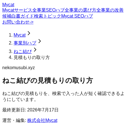
Mycat
Mycatサービス
全事業SEOハブ
全事業の選び方
全事業の改善
候補
白書
ガイド
検索トピック
Mycat SEOハブ
お問い合わせ
->
Mycat
事業別ハブ
ねこ結び
見積もりの取り方
nekomusubi.xyz
ねこ結び
の
見積もりの取り方
ねこ結びの見積もりを、検索で入った人が短く確認できるよ
うにしています。
最終更新日:
2026年7月17日
運営・編集:
株式会社Mycat