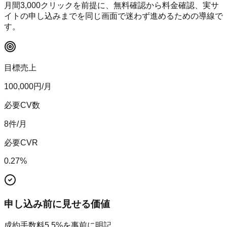
月間
3,000
クリックを前提に、無料確認から料金確認、実サ
イトの申し込みまでを同じ画面で迷わず進めるための導線で
す。
目標売上
100,000
円/月
必要CV数
8
件/月
必要CVR
0.27
%
申し込み前に見せる価値
成約手数料5.5%を事前に明記