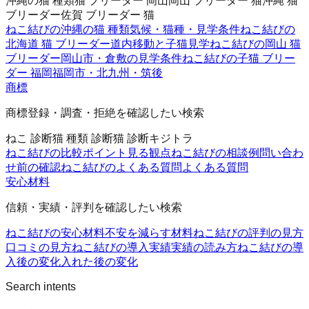
沖縄の猫 種類
猫 ブリーダー 岡山
岡山 ブリーダー 猫
沖縄 猫
ブリーダー
佐賀 ブリーダー 猫
ねこ結びの沖縄の猫 種類
気候・猫種・見学条件
ねこ結びの
北海道 猫 ブリーダー
道内移動と子猫見学
ねこ結びの岡山 猫
ブリーダー
岡山市・倉敷の見学条件
ねこ結びの子猫 ブリー
ダー 福岡
福岡市・北九州・筑後
商標
商標登録・調査・拒絶を確認したい検索
ねこ 診断
猫 種類 診断
猫 診断
キジトラ
ねこ結びの比較ポイント
見る観点
ねこ結びの相談例
問い合わ
せ前の確認
ねこ結びのよくある質問
よくある質問
安心材料
信頼・実績・評判を確認したい検索
ねこ結びの安心材料
不安を減らす材料
ねこ結びの評判の見方
口コミの見方
ねこ結びの導入実績
実績の読み方
ねこ結びの導
入後の変化
入れた後の変化
Search intents