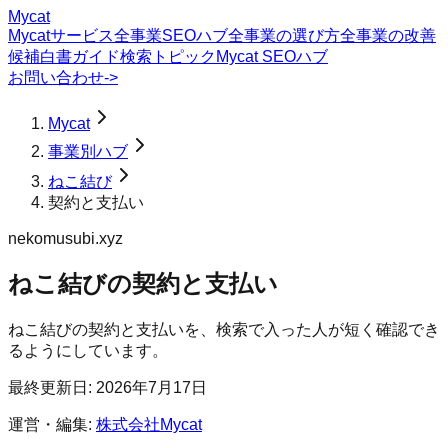
Mycat
Mycatサービス
全事業SEOハブ
全事業の選び方
全事業の改善
候補
白書
ガイド
検索トピック
Mycat SEOハブ
お問い合わせ
->
Mycat
事業別ハブ
ねこ結び
契約と支払い
nekomusubi.xyz
ねこ結び
の
契約と支払い
ねこ結びの契約と支払いを、検索で入った人が短く確認でき
るようにしています。
最終更新日:
2026年7月17日
運営・編集:
株式会社Mycat