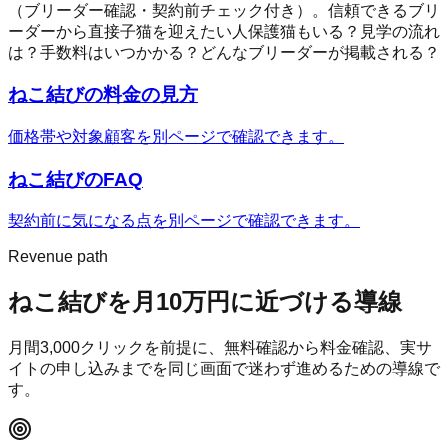
（ブリーダー確認・契約前チェック付き）。
信頼できるブリ
ーダーから直接子猫を迎えたい人
保護猫もいる？
見学の流れ
は？
手数料はいつかかる？
どんなブリーダーが掲載される？
ねこ結び
の料金の見方
価格帯や対象顧客を別ページで確認できます。
ねこ結び
のFAQ
契約前に気になる点を別ページで確認できます。
Revenue path
ねこ結び
を月10万円に近づける導線
月間
3,000
クリックを前提に、無料確認から料金確認、実サ
イトの申し込みまでを同じ画面で迷わず進めるための導線で
す。