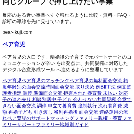
同じグループで押し上げたい事業
反応のある近い事業へすぐ移れるように比較・無料・FAQ・
診断の導線を先に見せています。
pear-ikuji.com
ペア育児
ペア育児の入口です。離婚後の子育てで元パートナーとのコ
ミュニケーションが辛い を出発点に、共同親権に対応した
デジタル合意形成ツール へ進めるように整理しています
ペア育児
ペア育児のマッチング
ペア育児の無料
面会交流 頻
度
年齢別の面会交流時間
面会交流 取り決め 例
BIFF法 例文
監
護者指定 調停 準備
面会交流 拒否された
養育費 未払い 対応
子の連れ去り 相談
別居中 子ども 会わせない
共同親権 合意で
きない
面会交流 調停 申立て
養育費 強制執行 流れ
養育費 減
額 再婚
子ども 引き渡し 審判
再婚後 面会交流 連絡
運用の流
れ
ペア育児のサポート
マッチングファミリー
親権・養育ファ
ミリー
サポートファミリー
地域別ガイド