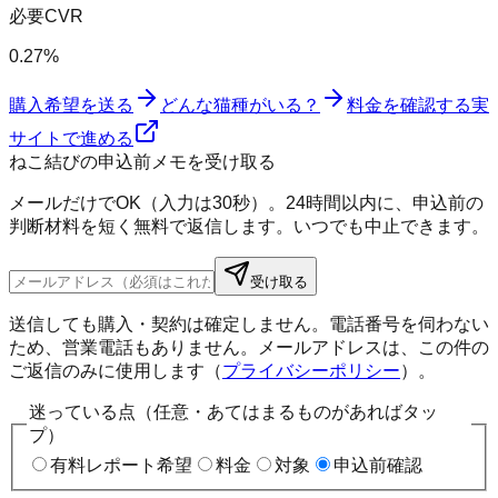
必要CVR
0.27%
購入希望を送る
どんな猫種がいる？
料金を確認する
実
サイトで進める
ねこ結びの申込前メモを受け取る
メールだけでOK（入力は30秒）。24時間以内に、申込前の
判断材料を短く無料で返信します。いつでも中止できます。
受け取る
送信しても購入・契約は確定しません。電話番号を伺わない
ため、営業電話もありません。メールアドレスは、この件の
ご返信のみに使用します（
プライバシーポリシー
）。
迷っている点（任意・あてはまるものがあればタッ
プ）
有料レポート希望
料金
対象
申込前確認