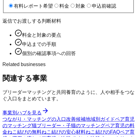
有料レポート希望
料金
対象
申込前確認
返信でお渡しする判断材料
料金と対象の要点
申込までの手順
個別の確認事項への回答
Related businesses
関連する事業
ブリーダーマッチングと共同養育のように、人や相手をつな
ぐ入口をまとめています。
事業別ハブを見る
つながり・マッチングの入口
改善候補
地域別ガイド
ペア育児
のマッチング
猫ブリーダー・子猫のマッチング
ペア育児の料
金
ねこ結びの無料
ねこ結びの安心材料
ねこ結びのFAQ
ペア育