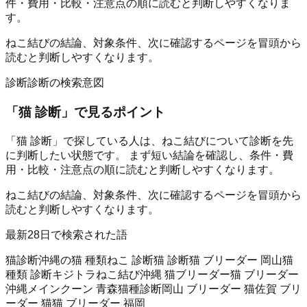
件・費用・比較・注意点の順に読むと判断しやすくなりま
す。
ねこ結びの結論、対象条件、次に確認するページを冒頭から
読むと判断しやすくなります。
診断
診断の検索意図
「
猫 診断
」で見るポイント
「猫 診断」で探している人は、ねこ結びについて診断を先
に判断したい状態です。 まず短い結論を確認し、条件・費
用・比較・注意点の順に読むと判断しやすくなります。
ねこ結びの結論、対象条件、次に確認するページを冒頭から
読むと判断しやすくなります。
最新28日で検索された語
猫診断
沖縄の猫 種類
ねこ 診断
猫 診断
猫 ブリーダー 岡山
猫
種類 診断
キジトラ
ねこ結び
沖縄 猫ブリーダー
猫 ブリーダー
沖縄
メインクーン 青森
猫種診断
岡山 ブリーダー 猫
佐賀 ブリ
ーダー 猫
猫 ブリーダー 福岡