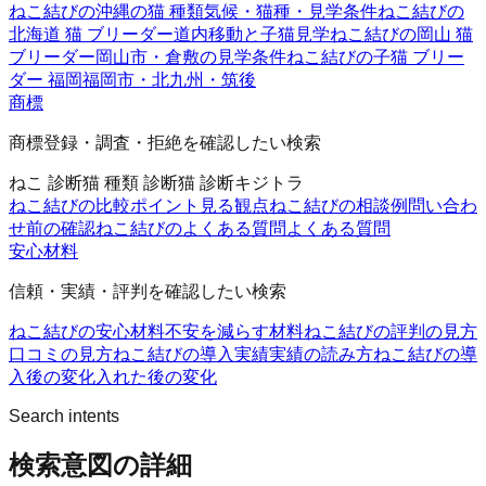
ねこ結びの沖縄の猫 種類
気候・猫種・見学条件
ねこ結びの
北海道 猫 ブリーダー
道内移動と子猫見学
ねこ結びの岡山 猫
ブリーダー
岡山市・倉敷の見学条件
ねこ結びの子猫 ブリー
ダー 福岡
福岡市・北九州・筑後
商標
商標登録・調査・拒絶を確認したい検索
ねこ 診断
猫 種類 診断
猫 診断
キジトラ
ねこ結びの比較ポイント
見る観点
ねこ結びの相談例
問い合わ
せ前の確認
ねこ結びのよくある質問
よくある質問
安心材料
信頼・実績・評判を確認したい検索
ねこ結びの安心材料
不安を減らす材料
ねこ結びの評判の見方
口コミの見方
ねこ結びの導入実績
実績の読み方
ねこ結びの導
入後の変化
入れた後の変化
Search intents
検索意図の詳細