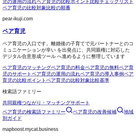
児の運用の流れ
ペア育児の比較ポイント
比較チェックリスト
ペア育児の比較対象
比較の順番
pear-ikuji.com
ペア育児
ペア育児の入口です。離婚後の子育てで元パートナーとのコ
ミュニケーションが辛い を出発点に、共同親権に対応した
デジタル合意形成ツール へ進めるように整理しています
ペア育児のマッチング
ペア育児の料金
ペア育児の無料
ペア育
児のサポート
ペア育児の運用の流れ
ペア育児の導入事例
ペア
育児の比較ポイント
ペア育児の比較対象
比較基準
検索語ファミリー
共同親権
つながり・マッチング
サポート
ペア育児
の検索語ファミリー
ペア育児
の改善候補
地域
別ガイド
mapboost.mycat.business