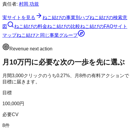
責任者:
村岡 功規
実サイトを見る
ねこ結び
の事業別ハブ
ねこ結び
の検索意
図
ねこ結び
の料金
ねこ結び
の比較
ねこ結び
のFAQ
サイト
マップ
ねこ結び
と同じ事業グループ
Revenue next action
月10万円に必要な次の一歩を先に選ぶ
月間
3,000
クリックのうち
0.27
%、月
8
件の有料アクションで
目標に届きます。
目標
100,000円
必要CV
8件