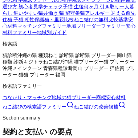
ンの相性確認
ラグドールの相性確認
メインクーンの相性確認
選び方 初心者
見学チェック
子猫 生後何ヶ月 引き取り
一人暮
らし 飼いやすい猫
共働き 猫 留守番
猫アレルギー 迎える前
先
住猫 子猫 相性
保護猫・里親比較
ねこ結びの無料
比較基準
安
心材料
マッチングファミリー
地域ブリーダーファミリー
安心
材料ファミリー
地域別ガイド
検索語
猫診断
沖縄の猫 種類
ねこ 診断
猫 診断
猫 ブリーダー 岡山
猫
種類 診断
キジトラ
ねこ結び
沖縄 猫ブリーダー
猫 ブリーダー
沖縄
メインクーン 青森
猫種診断
岡山 ブリーダー 猫
佐賀 ブリ
ーダー 猫
猫 ブリーダー 福岡
検索語ファミリー
つながり・マッチング
地域の猫ブリーダー
商標
安心材料
ねこ結び
の検索語ファミリー
ねこ結び
の改善候補
Section summary
契約と支払い
の要点