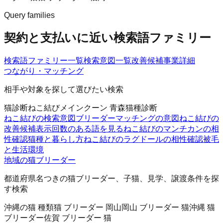
Query families
契約と支払いに近い検索語ファミリー
検索語ファミリー一覧
検索意図一覧
改善候補
事業詳細
つながり・マッチング
相手や対象を探して選びたい検索
猫診断
ねこ結び
メインクーン 青森
猫種診断
ねこ結びの検索意図
ブリーダーマッチングの意図
ねこ結びの
改善候補
表示回数のある語を見る
ねこ結びのマンチカンの相
性確認
猫種と暮らし方
ねこ結びのラグドールの相性確認
被毛
と生活環境
地域の猫ブリーダー
都道府県名つきの猫ブリーダー、子猫、見学、譲渡条件を探
す検索
沖縄の猫 種類
猫 ブリーダー 岡山
岡山 ブリーダー 猫
沖縄 猫
ブリーダー
佐賀 ブリーダー 猫