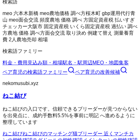
検索語
meo 六本木
新橋 meo
農地価格 調べ方
桜木町 gbp運用代行
青
山 meo
面会交流 頻度
農地 価格 調べ 方
固定資産税 払いすぎ
チェッカー
大阪市 固定資産税 いくら
固定資産税 過払い 調べ
方
農地 価格 調べ方
面会交流 取り決め 例
建て替え 測量
養育
費 2人
農地売却 相場
検索語ファミリー
料金・費用
見込み額・相場
駅名・駅周辺
MEO・地図集客
ペア育児
の検索語ファミリー
ペア育児
の改善候補
nekomusubi.xyz
ねこ結び
ねこ結びの入口です。信頼できるブリーダーが見つからない
を出発点に、成約手数料5.5%を事前に明記 へ進めるように
整理しています
ねこ結び
ねこ結びのマッチング
猫ブリーダー 近く
マンチカ