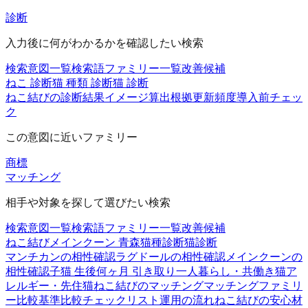
診断
入力後に何がわかるかを確認したい検索
検索意図一覧
検索語ファミリー一覧
改善候補
ねこ 診断
猫 種類 診断
猫 診断
ねこ結びの診断
結果イメージ
算出根拠
更新頻度
導入前チェッ
ク
この意図に近いファミリー
商標
マッチング
相手や対象を探して選びたい検索
検索意図一覧
検索語ファミリー一覧
改善候補
ねこ結び
メインクーン 青森
猫種診断
猫診断
マンチカンの相性確認
ラグドールの相性確認
メインクーンの
相性確認
子猫 生後何ヶ月 引き取り
一人暮らし・共働き
猫ア
レルギー・先住猫
ねこ結びのマッチング
マッチングファミリ
ー
比較基準
比較チェックリスト
運用の流れ
ねこ結びの安心材