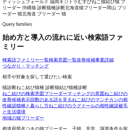
ティッシュフォールド 福岡
キジトラ
むすびねこ
猫結び
猫 ブ
リーダー 沖縄
猫 診断
猫種診断
北海道猫ブリーダー
岡山 ブリ
ーダー 猫
北海道 ブリーダー 猫
Query families
始め方と導入の流れに近い検索語ファ
ミリー
検索語ファミリー一覧
検索意図一覧
改善候補
事業詳細
つながり・マッチング
相手や対象を探して選びたい検索
猫診断
ねこ結び
猫種 診断
猫結び
猫種診断
ねこ結びの検索意図
ブリーダーマッチングの意図
ねこ結びの
改善候補
表示回数のある語を見る
ねこ結びのマンチカンの相
性確認
猫種と暮らし方
ねこ結びのラグドールの相性確認
被毛
と生活環境
地域の猫ブリーダー
都道府県名つきの猫ブリーダー、子猫、見学、譲渡条件を探