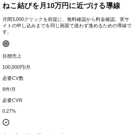
ねこ結び
を月10万円に近づける導線
月間
3,000
クリックを前提に、無料確認から料金確認、実サ
イトの申し込みまでを同じ画面で迷わず進めるための導線で
す。
目標売上
100,000
円/月
必要CV数
8
件/月
必要CVR
0.27
%