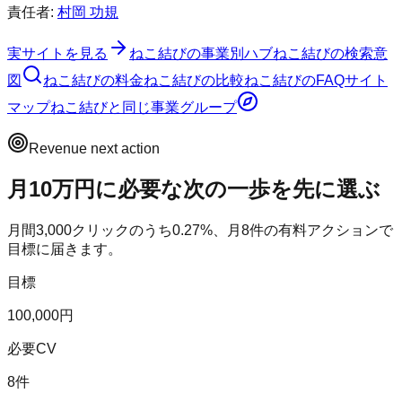
責任者:
村岡 功規
実サイトを見る
ねこ結び
の事業別ハブ
ねこ結び
の検索意
図
ねこ結び
の料金
ねこ結び
の比較
ねこ結び
のFAQ
サイト
マップ
ねこ結び
と同じ事業グループ
Revenue next action
月10万円に必要な次の一歩を先に選ぶ
月間
3,000
クリックのうち
0.27
%、月
8
件の有料アクションで
目標に届きます。
目標
100,000円
必要CV
8件