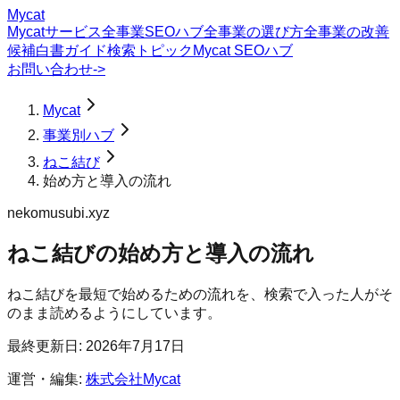
Mycat
Mycatサービス
全事業SEOハブ
全事業の選び方
全事業の改善
候補
白書
ガイド
検索トピック
Mycat SEOハブ
お問い合わせ
->
Mycat
事業別ハブ
ねこ結び
始め方と導入の流れ
nekomusubi.xyz
ねこ結び
の
始め方と導入の流れ
ねこ結びを最短で始めるための流れを、検索で入った人がそ
のまま読めるようにしています。
最終更新日:
2026年7月17日
運営・編集:
株式会社Mycat