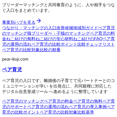
ブリーダーマッチングと共同養育のように、人や相手をつな
ぐ入口をまとめています。
事業別ハブを見る
つながり・マッチングの入口
改善候補
地域別ガイド
ペア育児
のマッチング
猫ブリーダー・子猫のマッチング
ペア育児の料
金
ねこ結びの無料
ねこ結びの安心材料
ねこ結びのFAQ
ペア育
児の運用の流れ
ペア育児の比較ポイント
比較チェックリスト
ペア育児の比較対象
比較の順番
pear-ikuji.com
ペア育児
ペア育児の入口です。離婚後の子育てで元パートナーとのコ
ミュニケーションが辛い を出発点に、共同親権に対応した
デジタル合意形成ツール へ進めるように整理しています
ペア育児のマッチング
ペア育児の料金
ペア育児の無料
ペア育
児のサポート
ペア育児の運用の流れ
ペア育児の導入事例
ペア
育児の比較ポイント
ペア育児の比較対象
比較基準