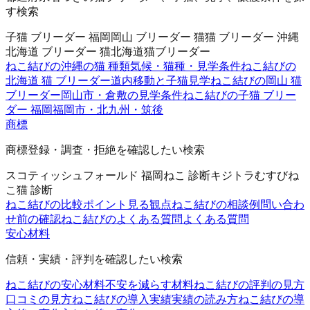
す検索
子猫 ブリーダー 福岡
岡山 ブリーダー 猫
猫 ブリーダー 沖縄
北海道 ブリーダー 猫
北海道猫ブリーダー
ねこ結びの沖縄の猫 種類
気候・猫種・見学条件
ねこ結びの
北海道 猫 ブリーダー
道内移動と子猫見学
ねこ結びの岡山 猫
ブリーダー
岡山市・倉敷の見学条件
ねこ結びの子猫 ブリー
ダー 福岡
福岡市・北九州・筑後
商標
商標登録・調査・拒絶を確認したい検索
スコティッシュフォールド 福岡
ねこ 診断
キジトラ
むすびね
こ
猫 診断
ねこ結びの比較ポイント
見る観点
ねこ結びの相談例
問い合わ
せ前の確認
ねこ結びのよくある質問
よくある質問
安心材料
信頼・実績・評判を確認したい検索
ねこ結びの安心材料
不安を減らす材料
ねこ結びの評判の見方
口コミの見方
ねこ結びの導入実績
実績の読み方
ねこ結びの導