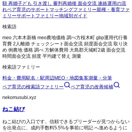
額 再婚
子ども 引き渡し 審判
再婚後 面会交流 連絡
運用の流
れ
ペア育児のサポート
マッチングファミリー
親権・養育ファ
ミリー
サポートファミリー
地域別ガイド
検索語
meo 六本木
新橋 meo
農地価格 調べ方
桜木町 gbp運用代行
養
育費 2人
離婚 チェックシート
面会交流 頻度
面会交流 取り決
め 例
農地 価格 調べ 方
解体費用 大島郡天城町
2歳 面会交流
時間
面会交流 頻度 平均
建て替え 測量
検索語ファミリー
料金・費用
駅名・駅周辺
MEO・地図集客
測量・分筆
ペア育児
の検索語ファミリー
ペア育児
の改善候補
nekomusubi.xyz
ねこ結び
ねこ結びの入口です。信頼できるブリーダーが見つからない
を出発点に、成約手数料5.5%を事前に明記 へ進めるように