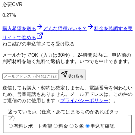
必要CVR
0.27%
購入希望を送る
どんな猫種がいる？
料金を確認する
実
サイトで進める
ねこ結びの申込前メモを受け取る
メールだけでOK（入力は30秒）。24時間以内に、申込前の
判断材料を短く無料で返信します。いつでも中止できます。
受け取る
送信しても購入・契約は確定しません。電話番号を伺わない
ため、営業電話もありません。メールアドレスは、この件の
ご返信のみに使用します（
プライバシーポリシー
）。
迷っている点（任意・あてはまるものがあればタッ
プ）
有料レポート希望
料金
対象
申込前確認