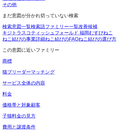
その他
まだ意図が分かれ切っていない検索
検索意図一覧
検索語ファミリー一覧
改善候補
キジトラ
スコティッシュフォールド 福岡
むすびねこ
ねこ結びの事業詳細
ねこ結びのFAQ
ねこ結びの選び方
この意図に近いファミリー
商標
猫ブリーダーマッチング
サービス全体の内容
料金
価格帯と対象顧客
子猫料金の見方
費用と譲渡条件