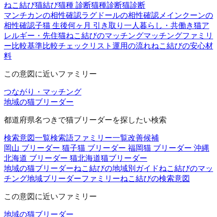
ねこ結び
猫結び
猫種 診断
猫種診断
猫診断
マンチカンの相性確認
ラグドールの相性確認
メインクーンの
相性確認
子猫 生後何ヶ月 引き取り
一人暮らし・共働き
猫ア
レルギー・先住猫
ねこ結びのマッチング
マッチングファミリ
ー
比較基準
比較チェックリスト
運用の流れ
ねこ結びの安心材
料
この意図に近いファミリー
つながり・マッチング
地域の猫ブリーダー
都道府県名つきで猫ブリーダーを探したい検索
検索意図一覧
検索語ファミリー一覧
改善候補
岡山 ブリーダー 猫
子猫 ブリーダー 福岡
猫 ブリーダー 沖縄
北海道 ブリーダー 猫
北海道猫ブリーダー
地域の猫ブリーダー
ねこ結びの地域別ガイド
ねこ結びのマッ
チング
地域ブリーダーファミリー
ねこ結びの検索意図
この意図に近いファミリー
地域の猫ブリーダー