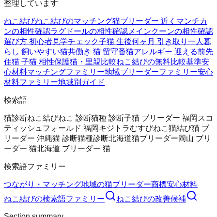
整理しています
ねこ結び
ねこ結びのマッチング
猫ブリーダー 近く
マンチカ
ンの相性確認
ラグドールの相性確認
メインクーンの相性確認
選び方 初心者
見学チェック
子猫 生後何ヶ月 引き取り
一人暮
らし 飼いやすい猫
共働き 猫 留守番
猫アレルギー 迎える前
先
住猫 子猫 相性
保護猫・里親比較
ねこ結びの無料
比較基準
安
心材料
マッチングファミリー
地域ブリーダーファミリー
安心
材料ファミリー
地域別ガイド
検索語
猫診断
ねこ結び
ねこ 診断
猫種 診断
子猫 ブリーダー 福岡
スコ
ティッシュフォールド 福岡
キジトラ
むすびねこ
猫結び
猫 ブ
リーダー 沖縄
猫 診断
猫種診断
北海道猫ブリーダー
岡山 ブリ
ーダー 猫
北海道 ブリーダー 猫
検索語ファミリー
つながり・マッチング
地域の猫ブリーダー
商標
安心材料
ねこ結び
の検索語ファミリー
ねこ結び
の改善候補
Section summary