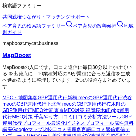
検索語ファミリー
共同親権
つながり・マッチング
サポート
ペア育児
の検索語ファミリー
ペア育児
の改善候補
地域
別ガイド
mapboost.mycat.business
MapBoost
MapBoostの入口です。口コミ返信に毎日30分以上かけてい
る を出発点に、10業種対応のAIが業種に合った返信を生成
へ進めるように整理しています。2つの役割をまとめていま
す
MEO・地図集客
GBP運用代行
新橋 meoのGBP運用代行
渋谷
meoのGBP運用代行
下北沢 meoのGBP運用代行
桜木町の
GBP運用代行
MEO対策 東京
MEO対策 福岡
桜木町 gbp運用
代行
MEO対策 千葉
やり方
口コミ
口コミ分析方法
ツール
GBP
運用代行
プロフィール最適化
ビジネスプロフィール属性
無料
講座
Googleマップ
比較
口コミ管理
多言語口コミ返信
返信テ
ンプレート
MEOツール
美容皮膚科
美容室
歯科医院
整骨院
六