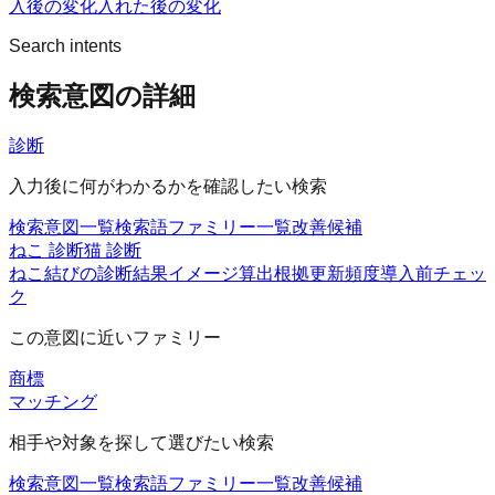
入後の変化
入れた後の変化
Search intents
検索意図の詳細
診断
入力後に何がわかるかを確認したい検索
検索意図一覧
検索語ファミリー一覧
改善候補
ねこ 診断
猫 診断
ねこ結びの診断
結果イメージ
算出根拠
更新頻度
導入前チェッ
ク
この意図に近いファミリー
商標
マッチング
相手や対象を探して選びたい検索
検索意図一覧
検索語ファミリー一覧
改善候補