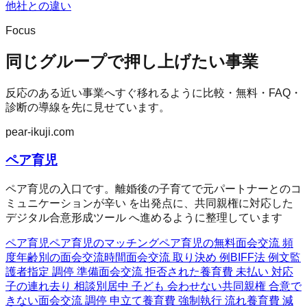
他社との違い
Focus
同じグループで押し上げたい事業
反応のある近い事業へすぐ移れるように比較・無料・FAQ・
診断の導線を先に見せています。
pear-ikuji.com
ペア育児
ペア育児の入口です。離婚後の子育てで元パートナーとのコ
ミュニケーションが辛い を出発点に、共同親権に対応した
デジタル合意形成ツール へ進めるように整理しています
ペア育児
ペア育児のマッチング
ペア育児の無料
面会交流 頻
度
年齢別の面会交流時間
面会交流 取り決め 例
BIFF法 例文
監
護者指定 調停 準備
面会交流 拒否された
養育費 未払い 対応
子の連れ去り 相談
別居中 子ども 会わせない
共同親権 合意で
きない
面会交流 調停 申立て
養育費 強制執行 流れ
養育費 減