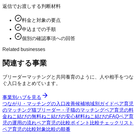
返信でお渡しする判断材料
料金と対象の要点
申込までの手順
個別の確認事項への回答
Related businesses
関連する事業
ブリーダーマッチングと共同養育のように、人や相手をつな
ぐ入口をまとめています。
事業別ハブを見る
つながり・マッチングの入口
改善候補
地域別ガイド
ペア育児
のマッチング
猫ブリーダー・子猫のマッチング
ペア育児の料
金
ねこ結びの無料
ねこ結びの安心材料
ねこ結びのFAQ
ペア育
児の運用の流れ
ペア育児の比較ポイント
比較チェックリスト
ペア育児の比較対象
比較の順番