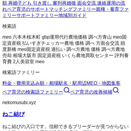
額 再婚
子ども 引き渡し 審判
再婚後 面会交流 連絡
運用の流
れ
ペア育児のサポート
マッチングファミリー
親権・養育ファ
ミリー
サポートファミリー
地域別ガイド
検索語
meo 六本木
桜木町 gbp運用代行
農地価格 調べ方
青山 meo
固
定資産税 払いすぎチェッカー
農地 価格 調べ 方
面会交流 頻
度
新橋 meo
固定資産税 過払い 調べ方
農地 価格 調べ方
農地
売却 相場
大阪市 固定資産税 いくら
農地買取センター 評判
養
育費 2人
美容室 meo
検索語ファミリー
料金・費用
見込み額・相場
駅名・駅周辺
MEO・地図集客
ペア育児
の検索語ファミリー
ペア育児
の改善候補
nekomusubi.xyz
ねこ結び
ねこ結びの入口です。信頼できるブリーダーが見つからない