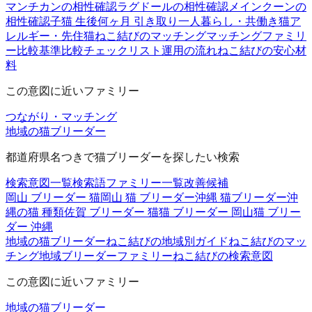
マンチカンの相性確認
ラグドールの相性確認
メインクーンの
相性確認
子猫 生後何ヶ月 引き取り
一人暮らし・共働き
猫ア
レルギー・先住猫
ねこ結びのマッチング
マッチングファミリ
ー
比較基準
比較チェックリスト
運用の流れ
ねこ結びの安心材
料
この意図に近いファミリー
つながり・マッチング
地域の猫ブリーダー
都道府県名つきで猫ブリーダーを探したい検索
検索意図一覧
検索語ファミリー一覧
改善候補
岡山 ブリーダー 猫
岡山 猫 ブリーダー
沖縄 猫ブリーダー
沖
縄の猫 種類
佐賀 ブリーダー 猫
猫 ブリーダー 岡山
猫 ブリー
ダー 沖縄
地域の猫ブリーダー
ねこ結びの地域別ガイド
ねこ結びのマッ
チング
地域ブリーダーファミリー
ねこ結びの検索意図
この意図に近いファミリー
地域の猫ブリーダー