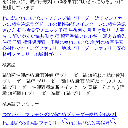
を出発点に、成約手数料5.5%を事前に明記 へ進めるように
整理しています
ねこ結び
ねこ結びのマッチング
猫ブリーダー 近く
マンチカ
ンの相性確認
ラグドールの相性確認
メインクーンの相性確認
選び方 初心者
見学チェック
子猫 生後何ヶ月 引き取り
一人暮
らし 飼いやすい猫
共働き 猫 留守番
猫アレルギー 迎える前
先
住猫 子猫 相性
保護猫・里親比較
ねこ結びの無料
比較基準
安
心材料
マッチングファミリー
地域ブリーダーファミリー
安心
材料ファミリー
地域別ガイド
検索語
猫診断
沖縄の猫 種類
沖縄 猫ブリーダー
猫 診断
ねこ結び
佐賀
ブリーダー 猫
猫 ブリーダー 岡山
猫 種類 診断
ねこしんだん
猫 ブリーダー 沖縄
猫種診断
メインクーン 青森
自分に合う猫
種 診断
岡山 ブリーダー 猫
岡山 猫 ブリーダー
検索語ファミリー
つながり・マッチング
地域の猫ブリーダー
商標
安心材料
ねこ結び
の検索語ファミリー
ねこ結び
の改善候補