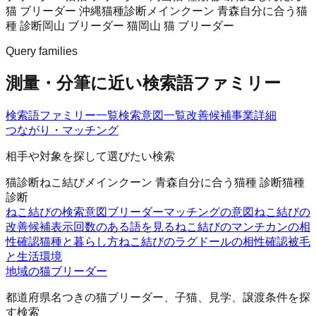
猫 ブリーダー 沖縄
猫種診断
メインクーン 青森
自分に合う猫
種 診断
岡山 ブリーダー 猫
岡山 猫 ブリーダー
Query families
測量・分筆に近い検索語ファミリー
検索語ファミリー一覧
検索意図一覧
改善候補
事業詳細
つながり・マッチング
相手や対象を探して選びたい検索
猫診断
ねこ結び
メインクーン 青森
自分に合う猫種 診断
猫種
診断
ねこ結びの検索意図
ブリーダーマッチングの意図
ねこ結びの
改善候補
表示回数のある語を見る
ねこ結びのマンチカンの相
性確認
猫種と暮らし方
ねこ結びのラグドールの相性確認
被毛
と生活環境
地域の猫ブリーダー
都道府県名つきの猫ブリーダー、子猫、見学、譲渡条件を探
す検索