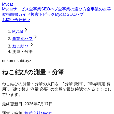
Mycat
Mycatサービス
全事業SEOハブ
全事業の選び方
全事業の改善
候補
白書
ガイド
検索トピック
Mycat SEOハブ
お問い合わせ
->
Mycat
事業別ハブ
ねこ結び
測量・分筆
nekomusubi.xyz
ねこ結び
の
測量・分筆
ねこ結びの測量・分筆の入口を、"分筆 費用"、"筆界特定 費
用"、"建て替え 測量 必要" の文脈で最短確認できるようにし
ています。
最終更新日:
2026年7月17日
運営・編集:
株式会社Mycat