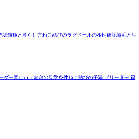
確認
猫種と暮らし方
ねこ結びのラグドールの相性確認
被毛と生
リーダー
岡山市・倉敷の見学条件
ねこ結びの子猫 ブリーダー 福