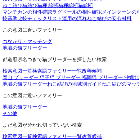
ねこ結び
猫結び
猫種 診断
猫種診断
猫診断
マンチカンの相性確認
ラグドールの相性確認
メインクーンの
較基準
比較チェックリスト
運用の流れ
ねこ結びの安心材料
この意図に近いファミリー
つながり・マッチング
地域の猫ブリーダー
都道府県名つきで猫ブリーダーを探したい検索
検索意図一覧
検索語ファミリー一覧
改善候補
岡山 ブリーダー 猫
子猫 ブリーダー 福岡
猫 ブリーダー 沖縄
北
地域の猫ブリーダー
ねこ結びの地域別ガイド
ねこ結びのマッ
この意図に近いファミリー
地域の猫ブリーダー
その他
まだ意図が分かれ切っていない検索
検索意図一覧
検索語ファミリー一覧
改善候補