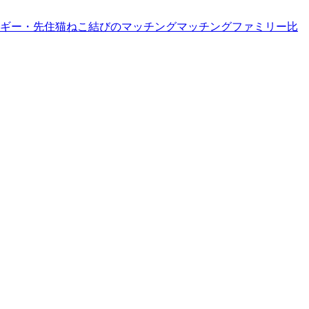
ギー・先住猫
ねこ結びのマッチング
マッチングファミリー
比