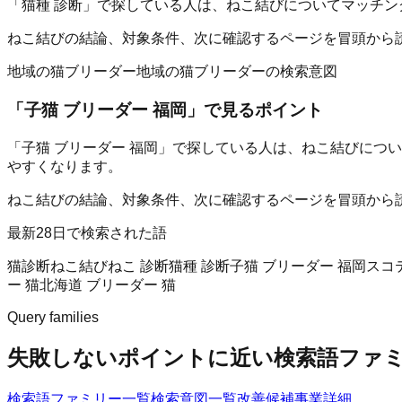
「猫種 診断」で探している人は、ねこ結びについてマッチン
ねこ結びの結論、対象条件、次に確認するページを冒頭から
地域の猫ブリーダー
地域の猫ブリーダーの検索意図
「
子猫 ブリーダー 福岡
」で見るポイント
「子猫 ブリーダー 福岡」で探している人は、ねこ結びにつ
やすくなります。
ねこ結びの結論、対象条件、次に確認するページを冒頭から
最新28日で検索された語
猫診断
ねこ結び
ねこ 診断
猫種 診断
子猫 ブリーダー 福岡
スコ
ー 猫
北海道 ブリーダー 猫
Query families
失敗しないポイントに近い検索語ファ
検索語ファミリー一覧
検索意図一覧
改善候補
事業詳細