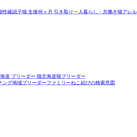
相性確認
子猫 生後何ヶ月 引き取り
一人暮らし・共働き
猫アレル
海道 ブリーダー 猫
北海道猫ブリーダー
チング
地域ブリーダーファミリー
ねこ結びの検索意図