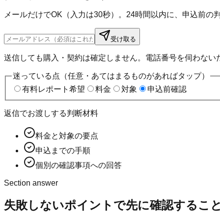
メールだけでOK（入力は30秒）。24時間以内に、申込前
受け取る
送信しても購入・契約は確定しません。電話番号を伺わない
迷っている点（任意・あてはまるものがあればタップ）
有料レポート希望
料金
対象
申込前確認
返信でお渡しする判断材料
料金と対象の要点
申込までの手順
個別の確認事項への回答
Section answer
失敗しないポイント
で先に確認するこ