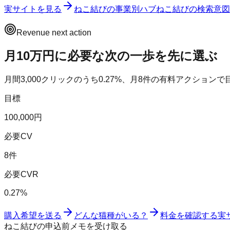
実サイトを見る
ねこ結び
の事業別ハブ
ねこ結び
の検索意図
Revenue next action
月10万円に必要な次の一歩を先に選ぶ
月間
3,000
クリックのうち
0.27
%、月
8
件の有料アクションで
目標
100,000円
必要CV
8件
必要CVR
0.27%
購入希望を送る
どんな猫種がいる？
料金を確認する
実
ねこ結びの申込前メモを受け取る