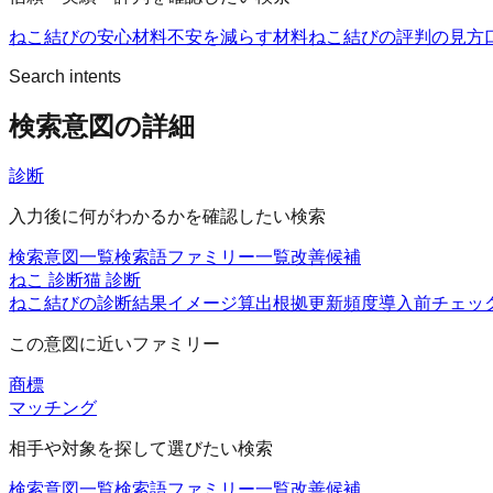
ねこ結びの安心材料
不安を減らす材料
ねこ結びの評判の見方
Search intents
検索意図の詳細
診断
入力後に何がわかるかを確認したい検索
検索意図一覧
検索語ファミリー一覧
改善候補
ねこ 診断
猫 診断
ねこ結びの診断
結果イメージ
算出根拠
更新頻度
導入前チェッ
この意図に近いファミリー
商標
マッチング
相手や対象を探して選びたい検索
検索意図一覧
検索語ファミリー一覧
改善候補