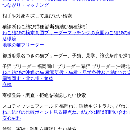
つながり・マッチング
相手や対象を探して選びたい検索
猫診断
ねこ結び
猫種 診断
猫結び
猫種診断
ねこ結びの検索意図
ブリーダーマッチングの意図
ねこ結びの
活環境
地域の猫ブリーダー
都道府県名つきの猫ブリーダー、子猫、見学、譲渡条件を探
子猫 ブリーダー 福岡
岡山 ブリーダー 猫
猫 ブリーダー 沖縄
北
ねこ結びの沖縄の猫 種類
気候・猫種・見学条件
ねこ結びの北
岡
福岡市・北九州・筑後
商標
商標登録・調査・拒絶を確認したい検索
スコティッシュフォールド 福岡
ねこ 診断
キジトラ
むすびねこ
ねこ結びの比較ポイント
見る観点
ねこ結びの相談例
問い合わ
安心材料
信頼・実績・評判を確認したい検索