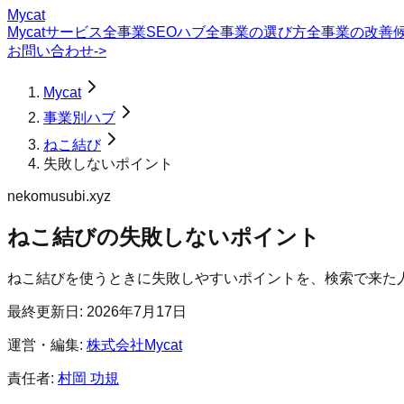
Mycat
Mycatサービス
全事業SEOハブ
全事業の選び方
全事業の改善
お問い合わせ
->
Mycat
事業別ハブ
ねこ結び
失敗しないポイント
nekomusubi.xyz
ねこ結び
の
失敗しないポイント
ねこ結びを使うときに失敗しやすいポイントを、検索で来た
最終更新日:
2026年7月17日
運営・編集:
株式会社Mycat
責任者:
村岡 功規