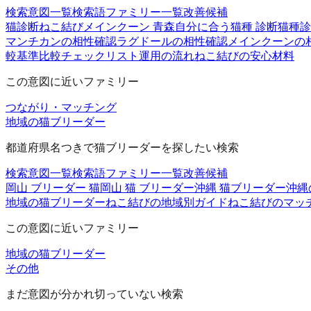
検索意図一覧
検索語ファミリー一覧
改善候補
猫診断
ねこ結び
メインクーン 青森
自分に合う猫種 診断
猫種診
マンチカンの相性確認
ラグドールの相性確認
メインクーンの
較基準
比較チェックリスト
運用の流れ
ねこ結びの安心材料
この意図に近いファミリー
つながり・マッチング
地域の猫ブリーダー
都道府県名つきで猫ブリーダーを探したい検索
検索意図一覧
検索語ファミリー一覧
改善候補
岡山 ブリーダー 猫
岡山 猫 ブリーダー
沖縄 猫ブリーダー
沖縄
地域の猫ブリーダー
ねこ結びの地域別ガイド
ねこ結びのマッ
この意図に近いファミリー
地域の猫ブリーダー
その他
まだ意図が分かれ切っていない検索