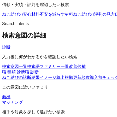
信頼・実績・評判を確認したい検索
ねこ結びの安心材料
不安を減らす材料
ねこ結びの評判の見方
Search intents
検索意図の詳細
診断
入力後に何がわかるかを確認したい検索
検索意図一覧
検索語ファミリー一覧
改善候補
猫 種類 診断
猫 診断
ねこ結びの診断
結果イメージ
算出根拠
更新頻度
導入前チェッ
この意図に近いファミリー
商標
マッチング
相手や対象を探して選びたい検索