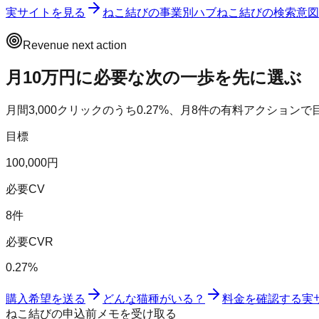
実サイトを見る
ねこ結び
の事業別ハブ
ねこ結び
の検索意図
Revenue next action
月10万円に必要な次の一歩を先に選ぶ
月間
3,000
クリックのうち
0.27
%、月
8
件の有料アクションで
目標
100,000円
必要CV
8件
必要CVR
0.27%
購入希望を送る
どんな猫種がいる？
料金を確認する
実
ねこ結びの申込前メモを受け取る