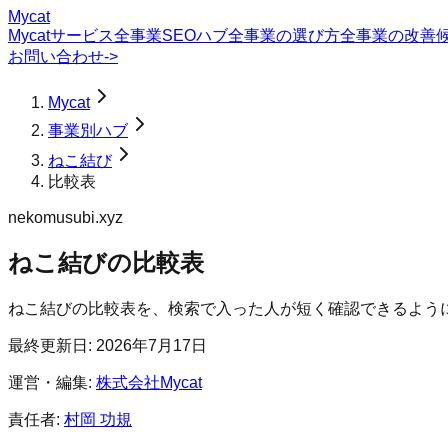
Mycat
Mycatサービス
全事業SEOハブ
全事業の選び方
全事業の改善
お問い合わせ
->
Mycat
事業別ハブ
ねこ結び
比較表
nekomusubi.xyz
ねこ結び
の
比較表
ねこ結びの比較表を、検索で入った人が短く確認できるよう
最終更新日:
2026年7月17日
運営・編集:
株式会社Mycat
責任者:
村岡 功規