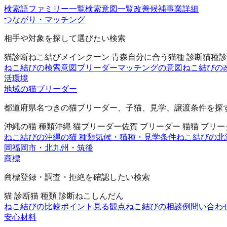
検索語ファミリー一覧
検索意図一覧
改善候補
事業詳細
つながり・マッチング
相手や対象を探して選びたい検索
猫診断
ねこ結び
メインクーン 青森
自分に合う猫種 診断
猫種診
ねこ結びの検索意図
ブリーダーマッチングの意図
ねこ結びの
活環境
地域の猫ブリーダー
都道府県名つきの猫ブリーダー、子猫、見学、譲渡条件を探
沖縄の猫 種類
沖縄 猫ブリーダー
佐賀 ブリーダー 猫
猫 ブリー
ねこ結びの沖縄の猫 種類
気候・猫種・見学条件
ねこ結びの北
岡
福岡市・北九州・筑後
商標
商標登録・調査・拒絶を確認したい検索
猫 診断
猫 種類 診断
ねこしんだん
ねこ結びの比較ポイント
見る観点
ねこ結びの相談例
問い合わ
安心材料