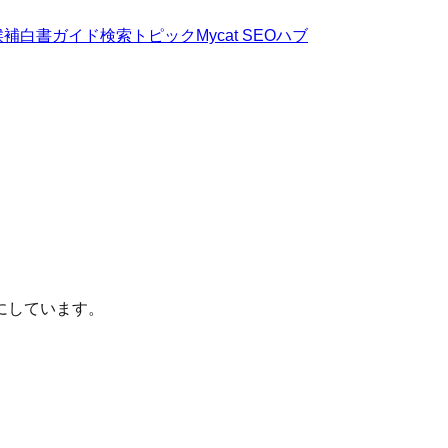
候補
白書
ガイド
検索トピック
Mycat SEOハブ
にしています。