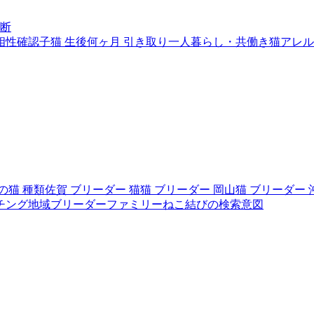
断
相性確認
子猫 生後何ヶ月 引き取り
一人暮らし・共働き
猫アレル
の猫 種類
佐賀 ブリーダー 猫
猫 ブリーダー 岡山
猫 ブリーダー 
チング
地域ブリーダーファミリー
ねこ結びの検索意図