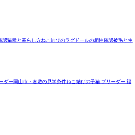
確認
猫種と暮らし方
ねこ結びのラグドールの相性確認
被毛と生
リーダー
岡山市・倉敷の見学条件
ねこ結びの子猫 ブリーダー 福