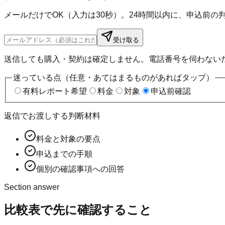
メールだけでOK（入力は30秒）。24時間以内に、申込前
受け取る
送信しても購入・契約は確定しません。電話番号を伺わない
迷っている点（任意・あてはまるものがあればタップ）
有料レポート希望
料金
対象
申込前確認
返信でお渡しする判断材料
料金と対象の要点
申込までの手順
個別の確認事項への回答
Section answer
比較表
で先に確認すること