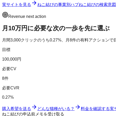
実サイトを見る
ねこ結び
の事業別ハブ
ねこ結び
の検索意図
Revenue next action
月10万円に必要な次の一歩を先に選ぶ
月間
3,000
クリックのうち
0.27
%、月
8
件の有料アクションで
目標
100,000円
必要CV
8件
必要CVR
0.27%
購入希望を送る
どんな猫種がいる？
料金を確認する
実
ねこ結びの申込前メモを受け取る