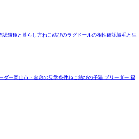
確認
猫種と暮らし方
ねこ結びのラグドールの相性確認
被毛と生
リーダー
岡山市・倉敷の見学条件
ねこ結びの子猫 ブリーダー 福