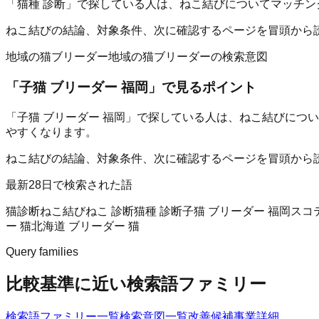
「猫種 診断」で探している人は、ねこ結びについてマッチン
ねこ結びの結論、対象条件、次に確認するページを冒頭から
地域の猫ブリーダー
地域の猫ブリーダーの検索意図
「
子猫 ブリーダー 福岡
」で見るポイント
「子猫 ブリーダー 福岡」で探している人は、ねこ結びにつ
やすくなります。
ねこ結びの結論、対象条件、次に確認するページを冒頭から
最新28日で検索された語
猫診断
ねこ結び
ねこ 診断
猫種 診断
子猫 ブリーダー 福岡
スコ
ー 猫
北海道 ブリーダー 猫
Query families
比較基準に近い検索語ファミリー
検索語ファミリー一覧
検索意図一覧
改善候補
事業詳細