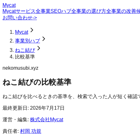
Mycat
Mycatサービス
全事業SEOハブ
全事業の選び方
全事業の改善
お問い合わせ
->
Mycat
事業別ハブ
ねこ結び
比較基準
nekomusubi.xyz
ねこ結び
の
比較基準
ねこ結びを比べるときの基準を、検索で入った人が短く確認
最終更新日:
2026年7月17日
運営・編集:
株式会社Mycat
責任者:
村岡 功規