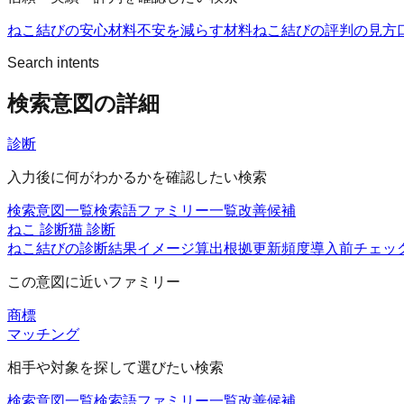
ねこ結びの安心材料
不安を減らす材料
ねこ結びの評判の見方
Search intents
検索意図の詳細
診断
入力後に何がわかるかを確認したい検索
検索意図一覧
検索語ファミリー一覧
改善候補
ねこ 診断
猫 診断
ねこ結びの診断
結果イメージ
算出根拠
更新頻度
導入前チェッ
この意図に近いファミリー
商標
マッチング
相手や対象を探して選びたい検索
検索意図一覧
検索語ファミリー一覧
改善候補