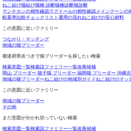
ねこ結び
猫結び
猫種 診断
猫種診断
猫診断
マンチカンの相性確認
ラグドールの相性確認
メインクーンの
較基準
比較チェックリスト
運用の流れ
ねこ結びの安心材料
この意図に近いファミリー
つながり・マッチング
地域の猫ブリーダー
都道府県名つきで猫ブリーダーを探したい検索
検索意図一覧
検索語ファミリー一覧
改善候補
岡山 ブリーダー 猫
子猫 ブリーダー 福岡
猫 ブリーダー 沖縄
北
地域の猫ブリーダー
ねこ結びの地域別ガイド
ねこ結びのマッ
この意図に近いファミリー
地域の猫ブリーダー
その他
まだ意図が分かれ切っていない検索
検索意図一覧
検索語ファミリー一覧
改善候補