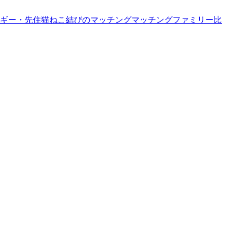
ギー・先住猫
ねこ結びのマッチング
マッチングファミリー
比