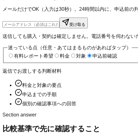
メールだけでOK（入力は30秒）。24時間以内に、申込前
受け取る
送信しても購入・契約は確定しません。電話番号を伺わない
迷っている点（任意・あてはまるものがあればタップ）
有料レポート希望
料金
対象
申込前確認
返信でお渡しする判断材料
料金と対象の要点
申込までの手順
個別の確認事項への回答
Section answer
比較基準
で先に確認すること