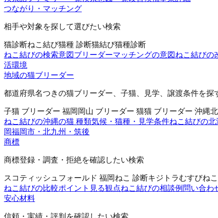
つながり・マッチング
相手や対象を探して選びたい検索
猫診断
ねこ結び
猫種 診断
猫結び
猫種診断
ねこ結びの検索意図
ブリーダーマッチングの意図
ねこ結びの
活環境
地域の猫ブリーダー
都道府県名つきの猫ブリーダー、子猫、見学、譲渡条件を探
子猫 ブリーダー 福岡
岡山 ブリーダー 猫
猫 ブリーダー 沖縄
北
ねこ結びの沖縄の猫 種類
気候・猫種・見学条件
ねこ結びの北
岡
福岡市・北九州・筑後
商標
商標登録・調査・拒絶を確認したい検索
スコティッシュフォールド 福岡
ねこ 診断
キジトラ
むすびねこ
ねこ結びの比較ポイント
見る観点
ねこ結びの相談例
問い合わ
安心材料
信頼・実績・評判を確認したい検索