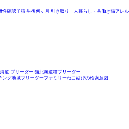
相性確認
子猫 生後何ヶ月 引き取り
一人暮らし・共働き
猫アレル
海道 ブリーダー 猫
北海道猫ブリーダー
チング
地域ブリーダーファミリー
ねこ結びの検索意図