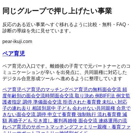
同じグループで押し上げたい事業
反応のある近い事業へすぐ移れるように比較・無料・FAQ・
診断の導線を先に見せています。
pear-ikuji.com
ペア育児
ペア育児の入口です。離婚後の子育てで元パートナーとのコ
ミュニケーションが辛い を出発点に、共同親権に対応した
デジタル合意形成ツール へ進めるように整理しています
ペア育児
ペア育児のマッチング
ペア育児の無料
面会交流 頻
度
年齢別の面会交流時間
面会交流 取り決め 例
BIFF法 例文
監
護者指定 調停 準備
面会交流 拒否された
養育費 未払い 対応
子の連れ去り 相談
別居中 子ども 会わせない
共同親権 合意で
きない
面会交流 調停 申立て
養育費 強制執行 流れ
養育費 減
額 再婚
子ども 引き渡し 審判
再婚後 面会交流 連絡
運用の流
れ
ペア育児のサポート
マッチングファミリー
親権・養育ファ