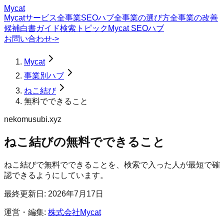
Mycat
Mycatサービス
全事業SEOハブ
全事業の選び方
全事業の改善
候補
白書
ガイド
検索トピック
Mycat SEOハブ
お問い合わせ
->
Mycat
事業別ハブ
ねこ結び
無料でできること
nekomusubi.xyz
ねこ結び
の
無料でできること
ねこ結びで無料でできることを、検索で入った人が最短で確
認できるようにしています。
最終更新日:
2026年7月17日
運営・編集:
株式会社Mycat