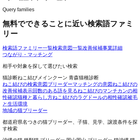
Query families
無料でできることに近い検索語ファミ
リー
検索語ファミリー一覧
検索意図一覧
改善候補
事業詳細
つながり・マッチング
相手や対象を探して選びたい検索
猫診断
ねこ結び
メインクーン 青森
猫種診断
ねこ結びの検索意図
ブリーダーマッチングの意図
ねこ結びの
改善候補
表示回数のある語を見る
ねこ結びのマンチカンの相
性確認
猫種と暮らし方
ねこ結びのラグドールの相性確認
被毛
と生活環境
地域の猫ブリーダー
都道府県名つきの猫ブリーダー、子猫、見学、譲渡条件を探
す検索