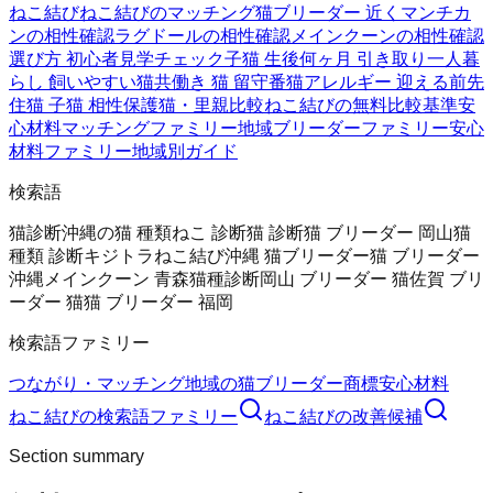
ねこ結び
ねこ結びのマッチング
猫ブリーダー 近く
マンチカ
ンの相性確認
ラグドールの相性確認
メインクーンの相性確認
選び方 初心者
見学チェック
子猫 生後何ヶ月 引き取り
一人暮
らし 飼いやすい猫
共働き 猫 留守番
猫アレルギー 迎える前
先
住猫 子猫 相性
保護猫・里親比較
ねこ結びの無料
比較基準
安
心材料
マッチングファミリー
地域ブリーダーファミリー
安心
材料ファミリー
地域別ガイド
検索語
猫診断
沖縄の猫 種類
ねこ 診断
猫 診断
猫 ブリーダー 岡山
猫
種類 診断
キジトラ
ねこ結び
沖縄 猫ブリーダー
猫 ブリーダー
沖縄
メインクーン 青森
猫種診断
岡山 ブリーダー 猫
佐賀 ブリ
ーダー 猫
猫 ブリーダー 福岡
検索語ファミリー
つながり・マッチング
地域の猫ブリーダー
商標
安心材料
ねこ結び
の検索語ファミリー
ねこ結び
の改善候補
Section summary