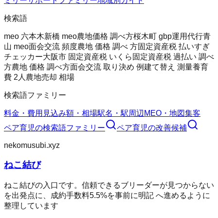
ミリー
サポートファミリー
地域別ガイド
検索語
meo 六本木
新橋 meo
農地価格 調べ方
桜木町 gbp運用代行
青
山 meo
面会交流 頻度
農地 価格 調べ 方
固定資産税 払いすぎ
チェッカー
大阪市 固定資産税 いくら
固定資産税 過払い 調べ
方
農地 価格 調べ方
面会交流 取り決め 例
建て替え 測量
養育
費 2人
農地売却 相場
検索語ファミリー
料金・費用
見込み額・相場
駅名・駅周辺
MEO・地図集客
ペア育児
の検索語ファミリー
ペア育児
の改善候補
nekomusubi.xyz
ねこ結び
ねこ結びの入口です。信頼できるブリーダーが見つからない
を出発点に、成約手数料5.5%を事前に明記 へ進めるように
整理しています