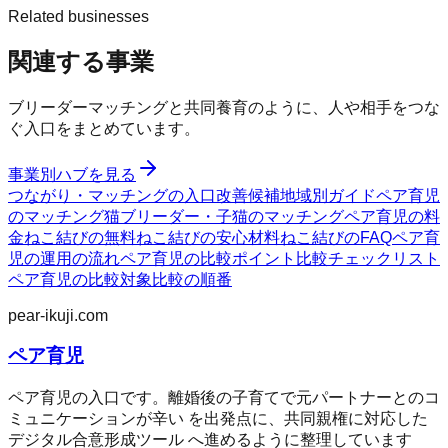
Related businesses
関連する事業
ブリーダーマッチングと共同養育のように、人や相手をつな
ぐ入口をまとめています。
事業別ハブを見る
つながり・マッチングの入口
改善候補
地域別ガイド
ペア育児
のマッチング
猫ブリーダー・子猫のマッチング
ペア育児の料
金
ねこ結びの無料
ねこ結びの安心材料
ねこ結びのFAQ
ペア育
児の運用の流れ
ペア育児の比較ポイント
比較チェックリスト
ペア育児の比較対象
比較の順番
pear-ikuji.com
ペア育児
ペア育児の入口です。離婚後の子育てで元パートナーとのコ
ミュニケーションが辛い を出発点に、共同親権に対応した
デジタル合意形成ツール へ進めるように整理しています