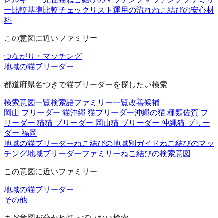
ー
比較基準
比較チェックリスト
運用の流れ
ねこ結びの安心材
料
この意図に近いファミリー
つながり・マッチング
地域の猫ブリーダー
都道府県名つきで猫ブリーダーを探したい検索
検索意図一覧
検索語ファミリー一覧
改善候補
岡山 ブリーダー 猫
沖縄 猫ブリーダー
沖縄の猫 種類
佐賀 ブ
リーダー 猫
猫 ブリーダー 岡山
猫 ブリーダー 沖縄
猫 ブリー
ダー 福岡
地域の猫ブリーダー
ねこ結びの地域別ガイド
ねこ結びのマッ
チング
地域ブリーダーファミリー
ねこ結びの検索意図
この意図に近いファミリー
地域の猫ブリーダー
その他
まだ意図が分かれ切っていない検索