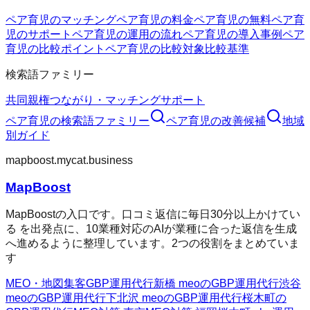
ペア育児のマッチング
ペア育児の料金
ペア育児の無料
ペア育
児のサポート
ペア育児の運用の流れ
ペア育児の導入事例
ペア
育児の比較ポイント
ペア育児の比較対象
比較基準
検索語ファミリー
共同親権
つながり・マッチング
サポート
ペア育児
の検索語ファミリー
ペア育児
の改善候補
地域
別ガイド
mapboost.mycat.business
MapBoost
MapBoostの入口です。口コミ返信に毎日30分以上かけてい
る を出発点に、10業種対応のAIが業種に合った返信を生成
へ進めるように整理しています。2つの役割をまとめていま
す
MEO・地図集客
GBP運用代行
新橋 meoのGBP運用代行
渋谷
meoのGBP運用代行
下北沢 meoのGBP運用代行
桜木町の