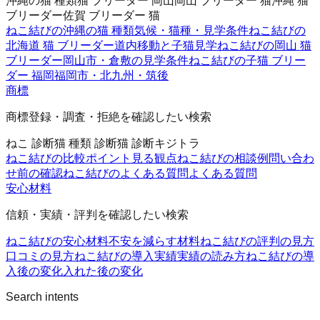
沖縄の猫 種類
猫 ブリーダー 岡山
岡山 ブリーダー 猫
沖縄 猫
ブリーダー
佐賀 ブリーダー 猫
ねこ結びの沖縄の猫 種類
気候・猫種・見学条件
ねこ結びの
北海道 猫 ブリーダー
道内移動と子猫見学
ねこ結びの岡山 猫
ブリーダー
岡山市・倉敷の見学条件
ねこ結びの子猫 ブリー
ダー 福岡
福岡市・北九州・筑後
商標
商標登録・調査・拒絶を確認したい検索
ねこ 診断
猫 種類 診断
猫 診断
キジトラ
ねこ結びの比較ポイント
見る観点
ねこ結びの相談例
問い合わ
せ前の確認
ねこ結びのよくある質問
よくある質問
安心材料
信頼・実績・評判を確認したい検索
ねこ結びの安心材料
不安を減らす材料
ねこ結びの評判の見方
口コミの見方
ねこ結びの導入実績
実績の読み方
ねこ結びの導
入後の変化
入れた後の変化
Search intents