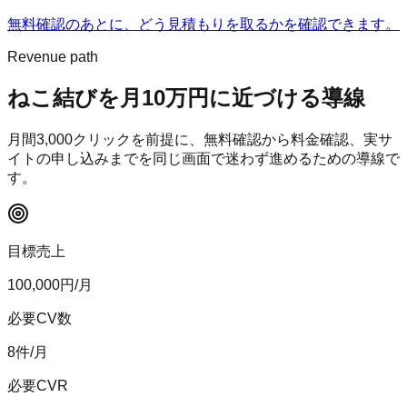
無料確認のあとに、どう見積もりを取るかを確認できます。
Revenue path
ねこ結び
を月10万円に近づける導線
月間
3,000
クリックを前提に、無料確認から料金確認、実サ
イトの申し込みまでを同じ画面で迷わず進めるための導線で
す。
目標売上
100,000
円/月
必要CV数
8
件/月
必要CVR