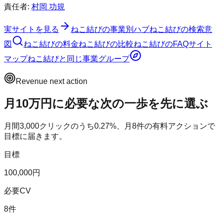
責任者:
村岡 功規
実サイトを見る
ねこ結び
の事業別ハブ
ねこ結び
の検索意
図
ねこ結び
の料金
ねこ結び
の比較
ねこ結び
のFAQ
サイト
マップ
ねこ結び
と同じ事業グループ
Revenue next action
月10万円に必要な次の一歩を先に選ぶ
月間
3,000
クリックのうち
0.27
%、月
8
件の有料アクションで
目標に届きます。
目標
100,000円
必要CV
8件