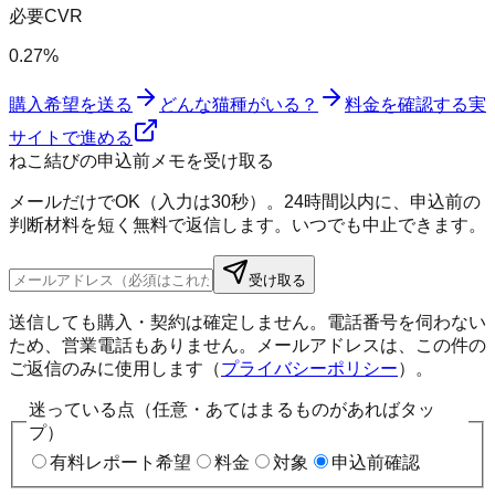
必要CVR
0.27%
購入希望を送る
どんな猫種がいる？
料金を確認する
実
サイトで進める
ねこ結びの申込前メモを受け取る
メールだけでOK（入力は30秒）。24時間以内に、申込前の
判断材料を短く無料で返信します。いつでも中止できます。
受け取る
送信しても購入・契約は確定しません。電話番号を伺わない
ため、営業電話もありません。メールアドレスは、この件の
ご返信のみに使用します（
プライバシーポリシー
）。
迷っている点（任意・あてはまるものがあればタッ
プ）
有料レポート希望
料金
対象
申込前確認