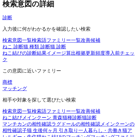
検索意図の詳細
診断
入力後に何がわかるかを確認したい検索
検索意図一覧
検索語ファミリー一覧
改善候補
ねこ 診断
猫 種類 診断
猫 診断
ねこ結びの診断
結果イメージ
算出根拠
更新頻度
導入前チェッ
ク
この意図に近いファミリー
商標
マッチング
相手や対象を探して選びたい検索
検索意図一覧
検索語ファミリー一覧
改善候補
ねこ結び
メインクーン 青森
猫種診断
猫診断
マンチカンの相性確認
ラグドールの相性確認
メインクーンの
相性確認
子猫 生後何ヶ月 引き取り
一人暮らし・共働き
猫ア
レルギー・先住猫
ねこ結びのマッチング
マッチングファミリ