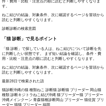
件・費用・比較・注意点の順に読むと判断しやすくなりま
す。
ねこ結びの結論、対象条件、次に確認するページを冒頭から
読むと判断しやすくなります。
診断
診断の検索意図
「
猫 診断
」で見るポイント
「猫 診断」で探している人は、ねこ結びについて診断を先
に判断したい状態です。 まず短い結論を確認し、条件・費
用・比較・注意点の順に読むと判断しやすくなります。
ねこ結びの結論、対象条件、次に確認するページを冒頭から
読むと判断しやすくなります。
最新28日で検索された語
猫診断
沖縄の猫 種類
ねこ 診断
猫 診断
猫 ブリーダー 岡山
猫
種類 診断
キジトラ
ねこ結び
沖縄 猫ブリーダー
猫 ブリーダー
沖縄
メインクーン 青森
猫種診断
岡山 ブリーダー 猫
佐賀 ブリ
ーダー 猫
猫 ブリーダー 福岡