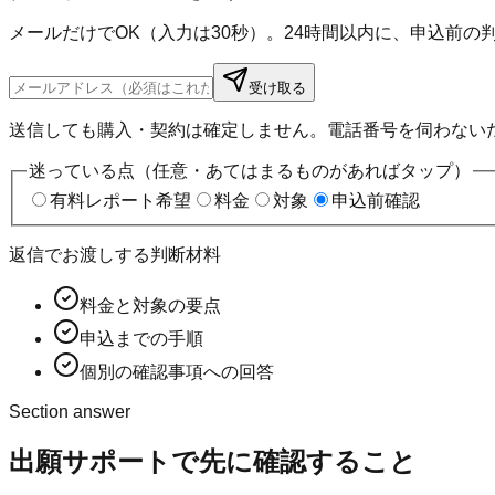
メールだけでOK（入力は30秒）。24時間以内に、申込前
受け取る
送信しても購入・契約は確定しません。電話番号を伺わない
迷っている点（任意・あてはまるものがあればタップ）
有料レポート希望
料金
対象
申込前確認
返信でお渡しする判断材料
料金と対象の要点
申込までの手順
個別の確認事項への回答
Section answer
出願サポート
で先に確認すること