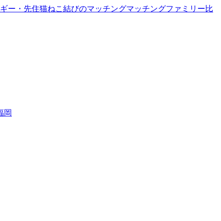
ギー・先住猫
ねこ結びのマッチング
マッチングファミリー
比
福岡