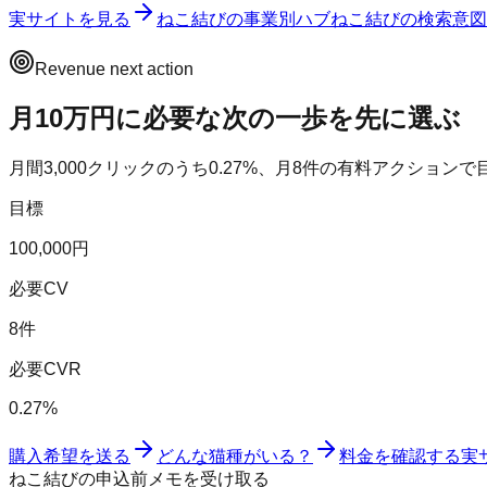
実サイトを見る
ねこ結び
の事業別ハブ
ねこ結び
の検索意図
Revenue next action
月10万円に必要な次の一歩を先に選ぶ
月間
3,000
クリックのうち
0.27
%、月
8
件の有料アクションで
目標
100,000円
必要CV
8件
必要CVR
0.27%
購入希望を送る
どんな猫種がいる？
料金を確認する
実
ねこ結びの申込前メモを受け取る