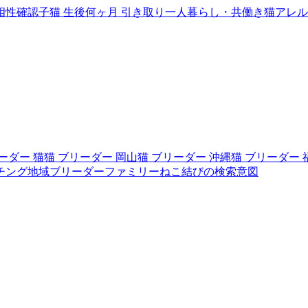
相性確認
子猫 生後何ヶ月 引き取り
一人暮らし・共働き
猫アレル
ーダー 猫
猫 ブリーダー 岡山
猫 ブリーダー 沖縄
猫 ブリーダー 
チング
地域ブリーダーファミリー
ねこ結びの検索意図