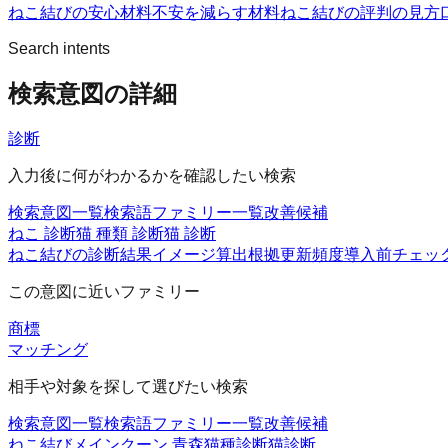
ねこ結びの安心材料
不安を減らす材料
ねこ結びの評判の見方
Search intents
検索意図の詳細
診断
入力後に何がわかるかを確認したい検索
検索意図一覧
検索語ファミリー一覧
改善候補
ねこ 診断
猫 種類 診断
猫 診断
ねこ結びの診断
結果イメージ
算出根拠
更新頻度
導入前チェッ
この意図に近いファミリー
商標
マッチング
相手や対象を探して選びたい検索
検索意図一覧
検索語ファミリー一覧
改善候補
ねこ結び
メインクーン 青森
猫種診断
猫診断