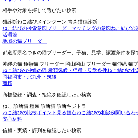
相手や対象を探して選びたい検索
猫診断
ねこ結び
メインクーン 青森
猫種診断
ねこ結びの検索意図
ブリーダーマッチングの意図
ねこ結びの
活環境
地域の猫ブリーダー
都道府県名つきの猫ブリーダー、子猫、見学、譲渡条件を探
沖縄の猫 種類
猫 ブリーダー 岡山
岡山 ブリーダー 猫
沖縄 猫
ねこ結びの沖縄の猫 種類
気候・猫種・見学条件
ねこ結びの北
岡
福岡市・北九州・筑後
商標
商標登録・調査・拒絶を確認したい検索
ねこ 診断
猫 種類 診断
猫 診断
キジトラ
ねこ結びの比較ポイント
見る観点
ねこ結びの相談例
問い合わ
安心材料
信頼・実績・評判を確認したい検索