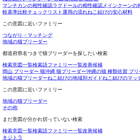
マンチカンの相性確認
ラグドールの相性確認
メインクーンの
較基準
比較チェックリスト
運用の流れ
ねこ結びの安心材料
この意図に近いファミリー
つながり・マッチング
地域の猫ブリーダー
都道府県名つきで猫ブリーダーを探したい検索
検索意図一覧
検索語ファミリー一覧
改善候補
岡山 ブリーダー 猫
沖縄 猫ブリーダー
沖縄の猫 種類
佐賀 ブリ
地域の猫ブリーダー
ねこ結びの地域別ガイド
ねこ結びのマッ
この意図に近いファミリー
地域の猫ブリーダー
その他
まだ意図が分かれ切っていない検索
検索意図一覧
検索語ファミリー一覧
改善候補
キジトラ