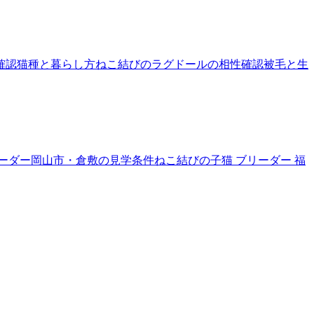
確認
猫種と暮らし方
ねこ結びのラグドールの相性確認
被毛と生
リーダー
岡山市・倉敷の見学条件
ねこ結びの子猫 ブリーダー 福