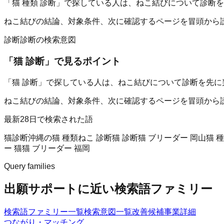
「猫 種類 診断」で探している人は、ねこ結びについて診断
ねこ結びの結論、対象条件、次に確認するページを冒頭から
診断
診断の検索意図
「
猫 診断
」で見るポイント
「猫 診断」で探している人は、ねこ結びについて診断を先に
ねこ結びの結論、対象条件、次に確認するページを冒頭から
最新28日で検索された語
猫診断
沖縄の猫 種類
ねこ 診断
猫 診断
猫 ブリーダー 岡山
猫 
ー 猫
猫 ブリーダー 福岡
Query families
出願サポートに近い検索語ファミリー
検索語ファミリー一覧
検索意図一覧
改善候補
事業詳細
つながり・マッチング