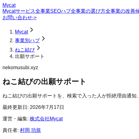
Mycat
Mycatサービス
全事業SEOハブ
全事業の選び方
全事業の改善
お問い合わせ
->
Mycat
事業別ハブ
ねこ結び
出願サポート
nekomusubi.xyz
ねこ結び
の
出願サポート
ねこ結びの出願サポートを、検索で入った人が拒絶理由通知
最終更新日:
2026年7月17日
運営・編集:
株式会社Mycat
責任者:
村岡 功規