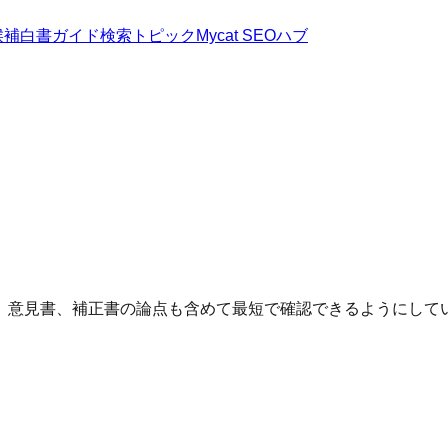
候補
白書
ガイド
検索トピック
Mycat SEOハブ
、意見書、補正書の論点も含めて最短で確認できるようにして