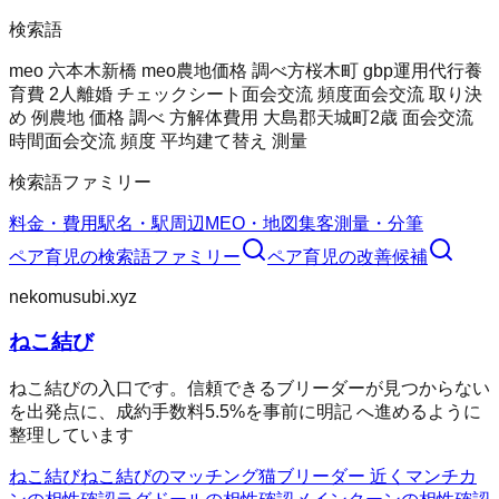
検索語
meo 六本木
新橋 meo
農地価格 調べ方
桜木町 gbp運用代行
養
育費 2人
離婚 チェックシート
面会交流 頻度
面会交流 取り決
め 例
農地 価格 調べ 方
解体費用 大島郡天城町
2歳 面会交流
時間
面会交流 頻度 平均
建て替え 測量
検索語ファミリー
料金・費用
駅名・駅周辺
MEO・地図集客
測量・分筆
ペア育児
の検索語ファミリー
ペア育児
の改善候補
nekomusubi.xyz
ねこ結び
ねこ結びの入口です。信頼できるブリーダーが見つからない
を出発点に、成約手数料5.5%を事前に明記 へ進めるように
整理しています
ねこ結び
ねこ結びのマッチング
猫ブリーダー 近く
マンチカ