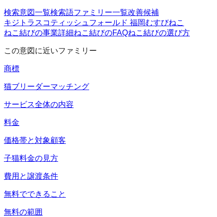
検索意図一覧
検索語ファミリー一覧
改善候補
キジトラ
スコティッシュフォールド 福岡
むすびねこ
ねこ結びの事業詳細
ねこ結びのFAQ
ねこ結びの選び方
この意図に近いファミリー
商標
猫ブリーダーマッチング
サービス全体の内容
料金
価格帯と対象顧客
子猫料金の見方
費用と譲渡条件
無料でできること
無料の範囲