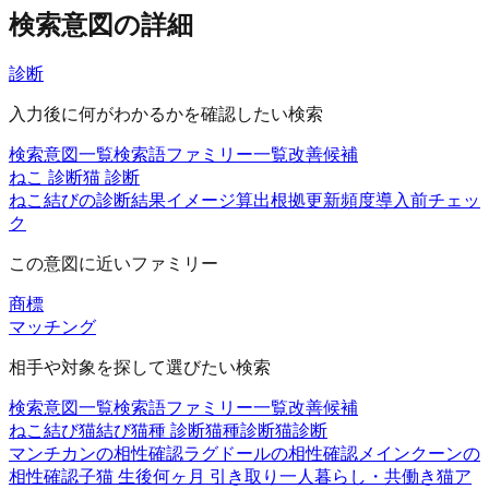
検索意図の詳細
診断
入力後に何がわかるかを確認したい検索
検索意図一覧
検索語ファミリー一覧
改善候補
ねこ 診断
猫 診断
ねこ結びの診断
結果イメージ
算出根拠
更新頻度
導入前チェッ
ク
この意図に近いファミリー
商標
マッチング
相手や対象を探して選びたい検索
検索意図一覧
検索語ファミリー一覧
改善候補
ねこ結び
猫結び
猫種 診断
猫種診断
猫診断
マンチカンの相性確認
ラグドールの相性確認
メインクーンの
相性確認
子猫 生後何ヶ月 引き取り
一人暮らし・共働き
猫ア