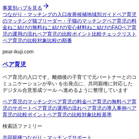
事業別ハブを見る
つながり・マッチングの入口
改善候補
地域別ガイド
ペア育児
のマッチング
猫ブリーダー・子猫のマッチング
ペア育児の料
金
ねこ結びの無料
ねこ結びの安心材料
ねこ結びのFAQ
ペア育
児の運用の流れ
ペア育児の比較ポイント
比較チェックリスト
ペア育児の比較対象
比較の順番
pear-ikuji.com
ペア育児
ペア育児の入口です。離婚後の子育てで元パートナーとのコ
ミュニケーションが辛い を出発点に、共同親権に対応した
デジタル合意形成ツール へ進めるように整理しています
ペア育児のマッチング
ペア育児の料金
ペア育児の無料
ペア育
児のサポート
ペア育児の運用の流れ
ペア育児の導入事例
ペア
育児の比較ポイント
ペア育児の比較対象
比較基準
検索語ファミリー
共同親権
つながり・マッチング
サポート