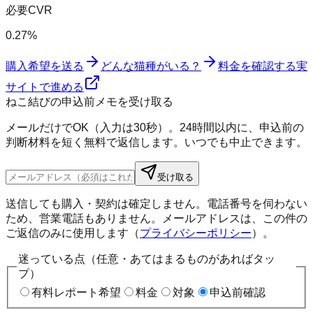
必要CVR
0.27%
購入希望を送る
どんな猫種がいる？
料金を確認する
実
サイトで進める
ねこ結びの申込前メモを受け取る
メールだけでOK（入力は30秒）。24時間以内に、申込前の
判断材料を短く無料で返信します。いつでも中止できます。
受け取る
送信しても購入・契約は確定しません。電話番号を伺わない
ため、営業電話もありません。メールアドレスは、この件の
ご返信のみに使用します（
プライバシーポリシー
）。
迷っている点（任意・あてはまるものがあればタッ
プ）
有料レポート希望
料金
対象
申込前確認