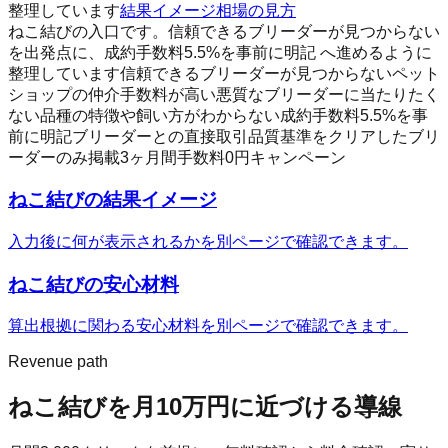
整理しています
結果イメージ
相場の見方
ねこ結びの入口です。信頼できるブリーダーが見つからない
を出発点に、成約手数料5.5%を事前に明記 へ進めるように
整理しています
信頼できるブリーダーが見つからない
ペット
ショップの仲介手数料が高い
悪質なブリーダーに当たりたく
ない
品種の特徴や飼い方がわからない
成約手数料5.5%を事
前に明記
ブリーダーとの直接取引
品質基準をクリアしたブリ
ーダーのみ掲載
3ヶ月間手数料0円キャンペーン
ねこ結び
の結果イメージ
入力後に何が表示されるかを別ページで確認できます。
ねこ結び
の安心材料
算出根拠に関わる安心材料を別ページで確認できます。
Revenue path
ねこ結び
を月10万円に近づける導線