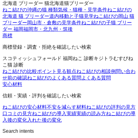
北海道 ブリーダー 猫
北海道猫ブリーダー
ねこ結びの沖縄の猫 種類
気候・猫種・見学条件
ねこ結びの
北海道 猫 ブリーダー
道内移動と子猫見学
ねこ結びの岡山 猫
ブリーダー
岡山市・倉敷の見学条件
ねこ結びの子猫 ブリー
ダー 福岡
福岡市・北九州・筑後
商標
商標登録・調査・拒絶を確認したい検索
スコティッシュフォールド 福岡
ねこ 診断
キジトラ
むすびね
こ
猫 診断
ねこ結びの比較ポイント
見る観点
ねこ結びの相談例
問い合わ
せ前の確認
ねこ結びのよくある質問
よくある質問
安心材料
信頼・実績・評判を確認したい検索
ねこ結びの安心材料
不安を減らす材料
ねこ結びの評判の見方
口コミの見方
ねこ結びの導入実績
実績の読み方
ねこ結びの導
入後の変化
入れた後の変化
Search intents