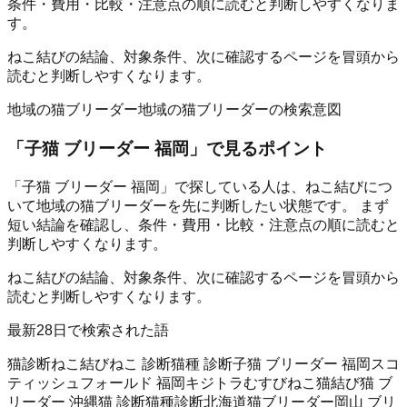
条件・費用・比較・注意点の順に読むと判断しやすくなりま
す。
ねこ結びの結論、対象条件、次に確認するページを冒頭から
読むと判断しやすくなります。
地域の猫ブリーダー
地域の猫ブリーダーの検索意図
「
子猫 ブリーダー 福岡
」で見るポイント
「子猫 ブリーダー 福岡」で探している人は、ねこ結びにつ
いて地域の猫ブリーダーを先に判断したい状態です。 まず
短い結論を確認し、条件・費用・比較・注意点の順に読むと
判断しやすくなります。
ねこ結びの結論、対象条件、次に確認するページを冒頭から
読むと判断しやすくなります。
最新28日で検索された語
猫診断
ねこ結び
ねこ 診断
猫種 診断
子猫 ブリーダー 福岡
スコ
ティッシュフォールド 福岡
キジトラ
むすびねこ
猫結び
猫 ブ
リーダー 沖縄
猫 診断
猫種診断
北海道猫ブリーダー
岡山 ブリ