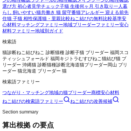
ンの相性確認
ラグドールの相性確認
メインクーンの相性確認
選び方 初心者
見学チェック
子猫 生後何ヶ月 引き取り
一人暮
らし 飼いやすい猫
共働き 猫 留守番
猫アレルギー 迎える前
先
住猫 子猫 相性
保護猫・里親比較
ねこ結びの無料
比較基準
安
心材料
マッチングファミリー
地域ブリーダーファミリー
安心
材料ファミリー
地域別ガイド
検索語
猫診断
ねこ結び
ねこ 診断
猫種 診断
子猫 ブリーダー 福岡
スコ
ティッシュフォールド 福岡
キジトラ
むすびねこ
猫結び
猫 ブ
リーダー 沖縄
猫 診断
猫種診断
北海道猫ブリーダー
岡山 ブリ
ーダー 猫
北海道 ブリーダー 猫
検索語ファミリー
つながり・マッチング
地域の猫ブリーダー
商標
安心材料
ねこ結び
の検索語ファミリー
ねこ結び
の改善候補
Section summary
算出根拠
の要点