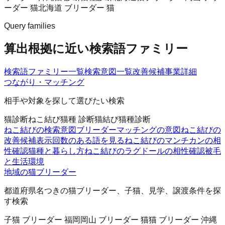
ーダー 猫
北海道 ブリーダー 猫
Query families
算出根拠に近い検索語ファミリー
検索語ファミリー一覧
検索意図一覧
改善候補
事業詳細
つながり・マッチング
相手や対象を探して選びたい検索
猫診断
ねこ結び
猫種 診断
猫結び
猫種診断
ねこ結びの検索意図
ブリーダーマッチングの意図
ねこ結びの
改善候補
表示回数のある語を見る
ねこ結びのマンチカンの相
性確認
猫種と暮らし方
ねこ結びのラグドールの相性確認
被毛
と生活環境
地域の猫ブリーダー
都道府県名つきの猫ブリーダー、子猫、見学、譲渡条件を探
す検索
子猫 ブリーダー 福岡
岡山 ブリーダー 猫
猫 ブリーダー 沖縄