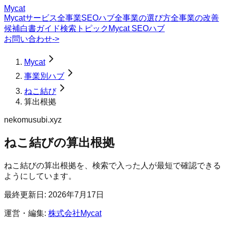
Mycat
Mycatサービス
全事業SEOハブ
全事業の選び方
全事業の改善
候補
白書
ガイド
検索トピック
Mycat SEOハブ
お問い合わせ
->
Mycat
事業別ハブ
ねこ結び
算出根拠
nekomusubi.xyz
ねこ結び
の
算出根拠
ねこ結びの算出根拠を、検索で入った人が最短で確認できる
ようにしています。
最終更新日:
2026年7月17日
運営・編集:
株式会社Mycat