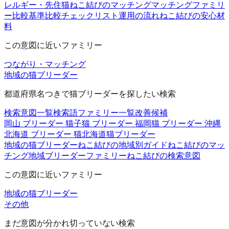
レルギー・先住猫
ねこ結びのマッチング
マッチングファミリ
ー
比較基準
比較チェックリスト
運用の流れ
ねこ結びの安心材
料
この意図に近いファミリー
つながり・マッチング
地域の猫ブリーダー
都道府県名つきで猫ブリーダーを探したい検索
検索意図一覧
検索語ファミリー一覧
改善候補
岡山 ブリーダー 猫
子猫 ブリーダー 福岡
猫 ブリーダー 沖縄
北海道 ブリーダー 猫
北海道猫ブリーダー
地域の猫ブリーダー
ねこ結びの地域別ガイド
ねこ結びのマッ
チング
地域ブリーダーファミリー
ねこ結びの検索意図
この意図に近いファミリー
地域の猫ブリーダー
その他
まだ意図が分かれ切っていない検索