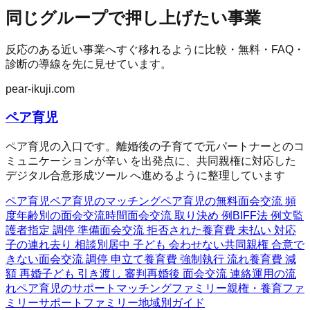
同じグループで押し上げたい事業
反応のある近い事業へすぐ移れるように比較・無料・FAQ・
診断の導線を先に見せています。
pear-ikuji.com
ペア育児
ペア育児の入口です。離婚後の子育てで元パートナーとのコ
ミュニケーションが辛い を出発点に、共同親権に対応した
デジタル合意形成ツール へ進めるように整理しています
ペア育児
ペア育児のマッチング
ペア育児の無料
面会交流 頻
度
年齢別の面会交流時間
面会交流 取り決め 例
BIFF法 例文
監
護者指定 調停 準備
面会交流 拒否された
養育費 未払い 対応
子の連れ去り 相談
別居中 子ども 会わせない
共同親権 合意で
きない
面会交流 調停 申立て
養育費 強制執行 流れ
養育費 減
額 再婚
子ども 引き渡し 審判
再婚後 面会交流 連絡
運用の流
れ
ペア育児のサポート
マッチングファミリー
親権・養育ファ
ミリー
サポートファミリー
地域別ガイド