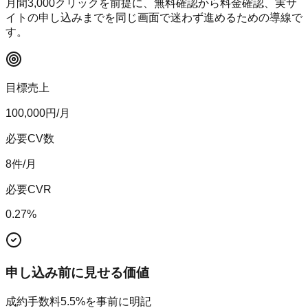
月間
3,000
クリックを前提に、無料確認から料金確認、実サ
イトの申し込みまでを同じ画面で迷わず進めるための導線で
す。
目標売上
100,000
円/月
必要CV数
8
件/月
必要CVR
0.27
%
申し込み前に見せる価値
成約手数料5.5%を事前に明記