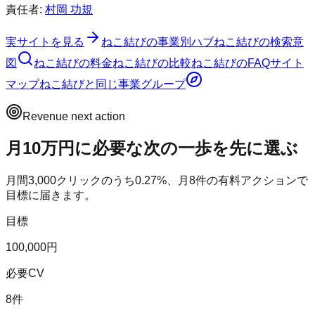
責任者:
村岡 功規
実サイトを見る
ねこ結び
の事業別ハブ
ねこ結び
の検索意
図
ねこ結び
の料金
ねこ結び
の比較
ねこ結び
のFAQ
サイト
マップ
ねこ結び
と同じ事業グループ
Revenue next action
月10万円に必要な次の一歩を先に選ぶ
月間
3,000
クリックのうち
0.27
%、月
8
件の有料アクションで
目標に届きます。
目標
100,000円
必要CV
8件