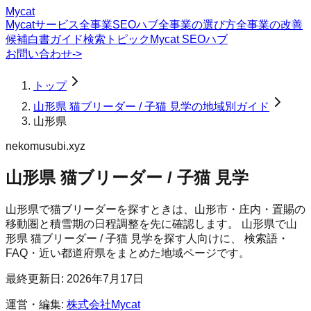
Mycat
Mycatサービス
全事業SEOハブ
全事業の選び方
全事業の改善
候補
白書
ガイド
検索トピック
Mycat SEOハブ
お問い合わせ
->
トップ
山形県 猫ブリーダー / 子猫 見学の地域別ガイド
山形県
nekomusubi.xyz
山形県 猫ブリーダー / 子猫 見学
山形県で猫ブリーダーを探すときは、山形市・庄内・置賜の
移動圏と積雪期の日程調整を先に確認します。
山形県
で
山
形県 猫ブリーダー / 子猫 見学
を探す人向けに、 検索語・
FAQ・近い都道府県をまとめた地域ページです。
最終更新日:
2026年7月17日
運営・編集:
株式会社Mycat