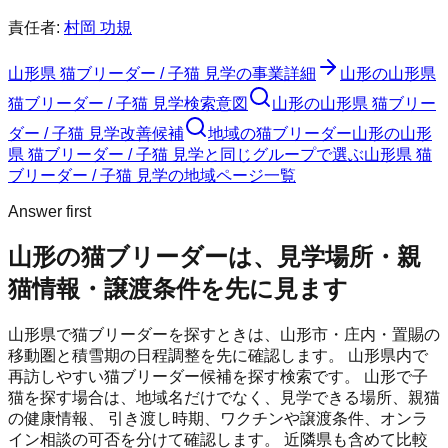
責任者:
村岡 功規
山形県 猫ブリーダー / 子猫 見学
の事業詳細
山形の山形県
猫ブリーダー / 子猫 見学検索意図
山形の山形県 猫ブリー
ダー / 子猫 見学改善候補
地域の猫ブリーダー
山形の山形
県 猫ブリーダー / 子猫 見学と同じグループで選ぶ
山形県 猫
ブリーダー / 子猫 見学の地域ページ一覧
Answer first
山形の猫ブリーダーは、見学場所・親
猫情報・譲渡条件を先に見ます
山形県で猫ブリーダーを探すときは、山形市・庄内・置賜の
移動圏と積雪期の日程調整を先に確認します。
山形県内で
再訪しやすい猫ブリーダー候補を探す検索です。
山形
で子
猫を探す場合は、地域名だけでなく、見学できる場所、親猫
の健康情報、 引き渡し時期、ワクチンや譲渡条件、オンラ
イン相談の可否を分けて確認します。 近隣県も含めて比較