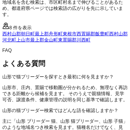
地域名を含む検索は、市区町村名まで伸びることがあるた
め、都道府県ページでは検索語の広がりを先に示していま
す。
8
件を表示
西村山郡朝日町
最上郡舟形町
東根市
西置賜郡飯豊町
西村山郡
河北町
上山市
最上郡金山町
東置賜郡川西町
FAQ
よくある質問
山形で猫ブリーダーを探すとき最初に何を見ますか？
山形市、庄内、置賜で移動圏が分かれるため、無理なく再訪
できる距離から候補を見ます。 そのうえで親猫情報、見学
可否、譲渡条件、健康管理の説明を同じ基準で確認します。
山形の猫ブリーダー検索ではどんな語を確認しますか？
主に「山形 ブリーダー 猫、山形 猫ブリーダー、山形 子猫」
のような地域名つき検索を見ます。猫種名だけでなく、見